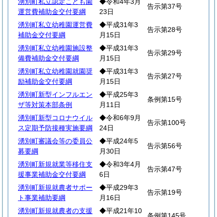
湧別町私立認定こども園
◆令和4年3月
告示第37号
運営費補助金交付要綱
23日
湧別町私立幼稚園運営費
◆平成31年3
告示第28号
補助金交付要綱
月15日
湧別町私立幼稚園施設整
◆平成31年3
告示第29号
備費補助金交付要綱
月15日
湧別町私立幼稚園就園奨
◆平成31年3
告示第27号
励補助金交付要綱
月15日
湧別町新型インフルエン
◆平成25年3
条例第15号
ザ等対策本部条例
月11日
湧別町新型コロナウイル
◆令和6年9月
告示第100号
ス定期予防接種実施要綱
24日
湧別町審議会等の委員公
◆平成24年5
告示第56号
募要綱
月30日
湧別町新規就業等移住支
◆令和3年4月
告示第47号
援事業補助金交付要綱
6日
湧別町新規就農者サポー
◆平成29年3
告示第19号
ト事業補助要綱
月16日
湧別町新規就農者の支援
◆平成21年10
条例第145号