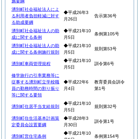
施要綱
湧別町社会福祉法人によ
◆平成26年3
る利用者負担軽減に対す
告示第36号
月26日
る助成要綱
湧別町社会福祉法人の助
◆平成21年10
条例第105号
成に関する条例
月5日
湧別町社会福祉法人の助
◆平成21年10
規則第53号
成に関する条例施行規則
月5日
◆平成21年10
湧別町車両管理規程
訓令第6号
月5日
修学旅行の引率業務等に
従事する湧別町立学校職
◆平成22年6
教育委員会訓令
員の勤務時間の割り振り
月4日
第1号
等に関する要領
◆平成21年10
湧別町住居手当支給規則
規則第32号
月5日
湧別町住生活基本計画策
◆平成28年3
訓令第1号
定委員会設置要綱
月30日
◆平成21年10
湧別町営住宅条例
条例第154号