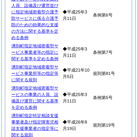
人員、設備及び運営並び
に指定地域密着型介護予
◆平成25年3
条例第6号
防サービスに係る介護予
月11日
防のための効果的な支援
の方法に関する基準を定
める条例
湧別町指定地域密着型サ
◆平成25年3
ービス事業者等の指定に
条例第7号
月11日
関する基準を定める条例
湧別町指定地域密着型サ
◆平成21年10
ービス事業所等の指定等
規則第81号
月5日
に関する規則
湧別町指定地域密着型サ
ービスの事業の人員、設
◆平成25年3
条例第5号
備及び運営に関する基準
月11日
を定める条例
湧別町指定特定相談支援
事業者及び指定障害児相
◆平成26年8
規則第19号
談支援事業者の指定等に
月19日
関する規則