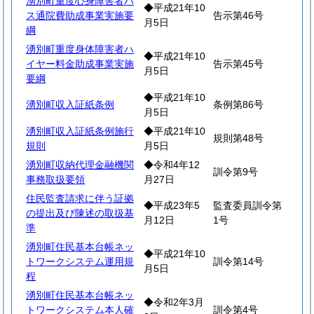
湧別町重度心身障害者バ
◆平成21年10
ス通院費助成事業実施要
告示第46号
月5日
綱
湧別町重度身体障害者ハ
◆平成21年10
イヤー料金助成事業実施
告示第45号
月5日
要綱
◆平成21年10
湧別町収入証紙条例
条例第86号
月5日
湧別町収入証紙条例施行
◆平成21年10
規則第48号
規則
月5日
湧別町収納代理金融機関
◆令和4年12
訓令第9号
事務取扱要領
月27日
住民監査請求に伴う証拠
◆平成23年5
監査委員訓令第
の提出及び陳述の取扱基
月12日
1号
準
湧別町住民基本台帳ネッ
◆平成21年10
トワークシステム運用規
訓令第14号
月5日
程
湧別町住民基本台帳ネッ
◆令和2年3月
トワークシステム本人確
訓令第4号