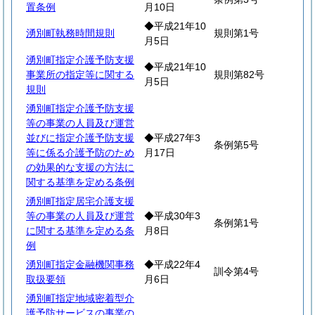
置条例
月10日
◆平成21年10
湧別町執務時間規則
規則第1号
月5日
湧別町指定介護予防支援
◆平成21年10
事業所の指定等に関する
規則第82号
月5日
規則
湧別町指定介護予防支援
等の事業の人員及び運営
並びに指定介護予防支援
◆平成27年3
条例第5号
等に係る介護予防のため
月17日
の効果的な支援の方法に
関する基準を定める条例
湧別町指定居宅介護支援
等の事業の人員及び運営
◆平成30年3
条例第1号
に関する基準を定める条
月8日
例
湧別町指定金融機関事務
◆平成22年4
訓令第4号
取扱要領
月6日
湧別町指定地域密着型介
護予防サービスの事業の