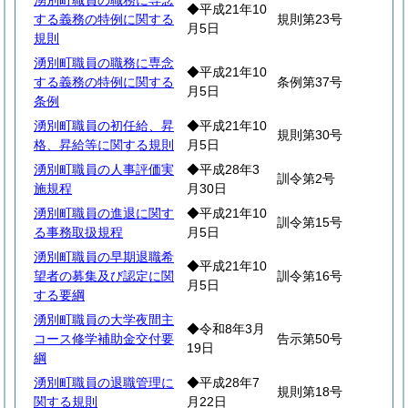
湧別町職員の職務に専念
◆平成21年10
する義務の特例に関する
規則第23号
月5日
規則
湧別町職員の職務に専念
◆平成21年10
する義務の特例に関する
条例第37号
月5日
条例
湧別町職員の初任給、昇
◆平成21年10
規則第30号
格、昇給等に関する規則
月5日
湧別町職員の人事評価実
◆平成28年3
訓令第2号
施規程
月30日
湧別町職員の進退に関す
◆平成21年10
訓令第15号
る事務取扱規程
月5日
湧別町職員の早期退職希
◆平成21年10
望者の募集及び認定に関
訓令第16号
月5日
する要綱
湧別町職員の大学夜間主
◆令和8年3月
コース修学補助金交付要
告示第50号
19日
綱
湧別町職員の退職管理に
◆平成28年7
規則第18号
関する規則
月22日