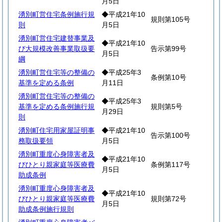
月5日
湧別町営住宅条例施行規
◆平成21年10
規則第105号
則
月5日
湧別町営住宅建替事業及
◆平成21年10
び大規模改善事業取扱要
告示第99号
月5日
綱
湧別町営住宅等の整備の
◆平成25年3
条例第10号
基準を定める条例
月11日
湧別町営住宅等の整備の
◆平成25年3
基準を定める条例施行規
規則第5号
月29日
則
湧別町住宅用家屋証明事
◆平成21年10
告示第100号
務取扱要領
月5日
湧別町重度心身障害者及
◆平成21年10
びひとり親家庭等医療費
条例第117号
月5日
助成条例
湧別町重度心身障害者及
◆平成21年10
びひとり親家庭等医療費
規則第72号
月5日
助成条例施行規則