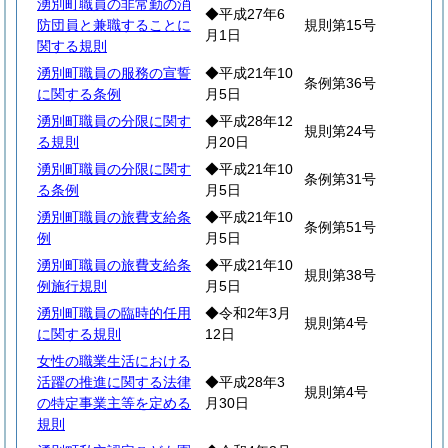
湧別町職員の非常勤の消
◆平成27年6
防団員と兼職することに
規則第15号
月1日
関する規則
湧別町職員の服務の宣誓
◆平成21年10
条例第36号
に関する条例
月5日
湧別町職員の分限に関す
◆平成28年12
規則第24号
る規則
月20日
湧別町職員の分限に関す
◆平成21年10
条例第31号
る条例
月5日
湧別町職員の旅費支給条
◆平成21年10
条例第51号
例
月5日
湧別町職員の旅費支給条
◆平成21年10
規則第38号
例施行規則
月5日
湧別町職員の臨時的任用
◆令和2年3月
規則第4号
に関する規則
12日
女性の職業生活における
活躍の推進に関する法律
◆平成28年3
規則第4号
の特定事業主等を定める
月30日
規則