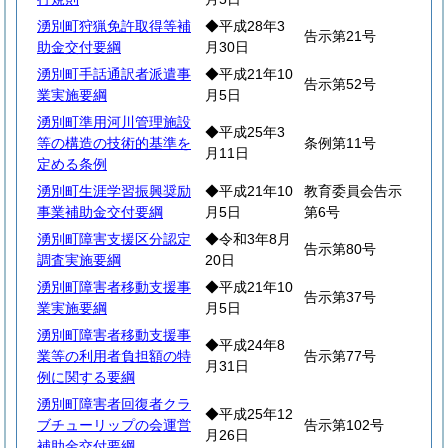
湧別町狩猟免許取得等補
◆平成28年3
告示第21号
助金交付要綱
月30日
湧別町手話通訳者派遣事
◆平成21年10
告示第52号
業実施要綱
月5日
湧別町準用河川管理施設
◆平成25年3
等の構造の技術的基準を
条例第11号
月11日
定める条例
湧別町生涯学習振興奨励
◆平成21年10
教育委員会告示
事業補助金交付要綱
月5日
第6号
湧別町障害支援区分認定
◆令和3年8月
告示第80号
調査実施要綱
20日
湧別町障害者移動支援事
◆平成21年10
告示第37号
業実施要綱
月5日
湧別町障害者移動支援事
◆平成24年8
業等の利用者負担額の特
告示第77号
月31日
例に関する要綱
湧別町障害者回復者クラ
◆平成25年12
ブチューリップの会運営
告示第102号
月26日
補助金交付要綱