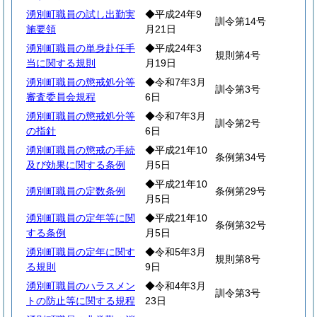
湧別町職員の試し出勤実
◆平成24年9
訓令第14号
施要領
月21日
湧別町職員の単身赴任手
◆平成24年3
規則第4号
当に関する規則
月19日
湧別町職員の懲戒処分等
◆令和7年3月
訓令第3号
審査委員会規程
6日
湧別町職員の懲戒処分等
◆令和7年3月
訓令第2号
の指針
6日
湧別町職員の懲戒の手続
◆平成21年10
条例第34号
及び効果に関する条例
月5日
◆平成21年10
湧別町職員の定数条例
条例第29号
月5日
湧別町職員の定年等に関
◆平成21年10
条例第32号
する条例
月5日
湧別町職員の定年に関す
◆令和5年3月
規則第8号
る規則
9日
湧別町職員のハラスメン
◆令和4年3月
訓令第3号
トの防止等に関する規程
23日