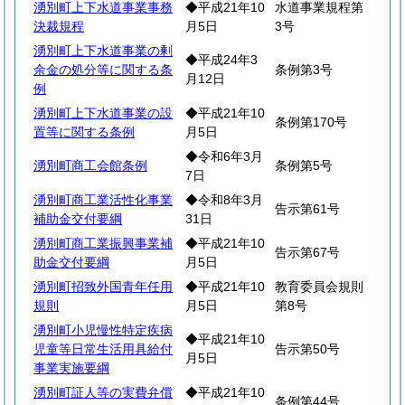
湧別町上下水道事業事務
◆平成21年10
水道事業規程第
決裁規程
月5日
3号
湧別町上下水道事業の剰
◆平成24年3
余金の処分等に関する条
条例第3号
月12日
例
湧別町上下水道事業の設
◆平成21年10
条例第170号
置等に関する条例
月5日
◆令和6年3月
湧別町商工会館条例
条例第5号
7日
湧別町商工業活性化事業
◆令和8年3月
告示第61号
補助金交付要綱
31日
湧別町商工業振興事業補
◆平成21年10
告示第67号
助金交付要綱
月5日
湧別町招致外国青年任用
◆平成21年10
教育委員会規則
規則
月5日
第8号
湧別町小児慢性特定疾病
◆平成21年10
児童等日常生活用具給付
告示第50号
月5日
事業実施要綱
湧別町証人等の実費弁償
◆平成21年10
条例第44号