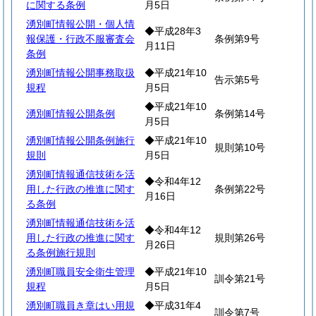
に関する条例
月5日
湧別町情報公開・個人情
◆平成28年3
報保護・行政不服審査会
条例第9号
月11日
条例
湧別町情報公開事務取扱
◆平成21年10
告示第5号
規程
月5日
◆平成21年10
湧別町情報公開条例
条例第14号
月5日
湧別町情報公開条例施行
◆平成21年10
規則第10号
規則
月5日
湧別町情報通信技術を活
◆令和4年12
用した行政の推進に関す
条例第22号
月16日
る条例
湧別町情報通信技術を活
◆令和4年12
用した行政の推進に関す
規則第26号
月26日
る条例施行規則
湧別町職員安全衛生管理
◆平成21年10
訓令第21号
規程
月5日
湧別町職員き章はい用規
◆平成31年4
訓令第7号