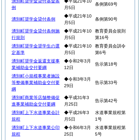
湧別町奨学金貸付基金条
◆平成21年10
条例第69号
例
月5日
◆平成21年10
湧別町奨学金貸付条例
条例第90号
月5日
湧別町奨学金貸付条例施
◆平成21年10
教育委員会規則
行規則
月5日
第16号
湧別町奨学金奨学生の選
◆平成21年10
教育委員会訓令
定基準
月5日
第6号
湧別町奨学金返還支援事
◆令和2年3月
告示第18号
業補助金交付要綱
12日
湧別町小規模事業者施設
◆令和3年3月
等整備事業補助金交付要
告示第33号
29日
綱
湧別町商業等店舗整備促
◆平成31年3
告示第42号
進事業補助金交付要綱
月25日
湧別町上下水道事業会計
◆平成26年3
水道事業規程第
規程
月5日
1号
湧別町上下水道事業公印
◆令和6年3月
水道事業規程第
規程
25日
5号