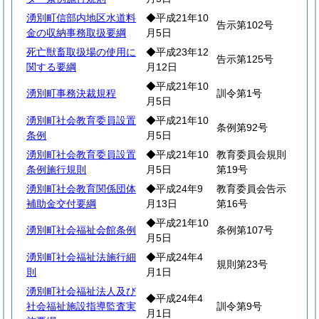
湧別町信部内地区水道料
◆平成21年10
告示第102号
金の収納事務取扱要綱
月5日
死亡獣畜取扱場の使用に
◆平成23年12
告示第125号
関する要綱
月12日
◆平成21年10
湧別町事務決裁規程
訓令第1号
月5日
湧別町社会教育委員設置
◆平成21年10
条例第92号
条例
月5日
湧別町社会教育委員設置
◆平成21年10
教育委員会規則
条例施行規則
月5日
第19号
湧別町社会教育関係団体
◆平成24年9
教育委員会告示
補助金交付要綱
月13日
第16号
◆平成21年10
湧別町社会福祉会館条例
条例第107号
月5日
湧別町社会福祉法施行細
◆平成24年4
規則第23号
則
月1日
湧別町社会福祉法人及び
◆平成24年4
社会福祉施設指導監査実
訓令第9号
月1日