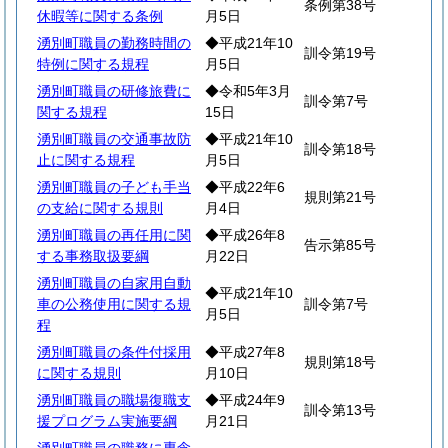
条例第38号
休暇等に関する条例
月5日
湧別町職員の勤務時間の
◆平成21年10
訓令第19号
特例に関する規程
月5日
湧別町職員の研修旅費に
◆令和5年3月
訓令第7号
関する規程
15日
湧別町職員の交通事故防
◆平成21年10
訓令第18号
止に関する規程
月5日
湧別町職員の子ども手当
◆平成22年6
規則第21号
の支給に関する規則
月4日
湧別町職員の再任用に関
◆平成26年8
告示第85号
する事務取扱要綱
月22日
湧別町職員の自家用自動
◆平成21年10
車の公務使用に関する規
訓令第7号
月5日
程
湧別町職員の条件付採用
◆平成27年8
規則第18号
に関する規則
月10日
湧別町職員の職場復職支
◆平成24年9
訓令第13号
援プログラム実施要綱
月21日