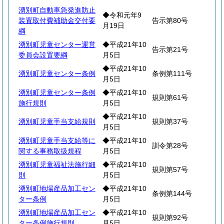
湧別町自動車急発進防止
◆令和元年9
装置取付費補助金交付要
告示第80号
月19日
綱
湧別町児童センター運営
◆平成21年10
告示第21号
委員会設置要綱
月5日
◆平成21年10
湧別町児童センター条例
条例第111号
月5日
湧別町児童センター条例
◆平成21年10
規則第61号
施行規則
月5日
◆平成21年10
湧別町児童手当支給規則
規則第37号
月5日
湧別町児童手当支給等に
◆平成21年10
訓令第28号
関する事務取扱規程
月5日
湧別町児童福祉法施行細
◆平成21年10
規則第57号
則
月5日
湧別町地場産品加工セン
◆平成21年10
条例第144号
ター条例
月5日
湧別町地場産品加工セン
◆平成21年10
規則第92号
ター条例施行規則
月5日