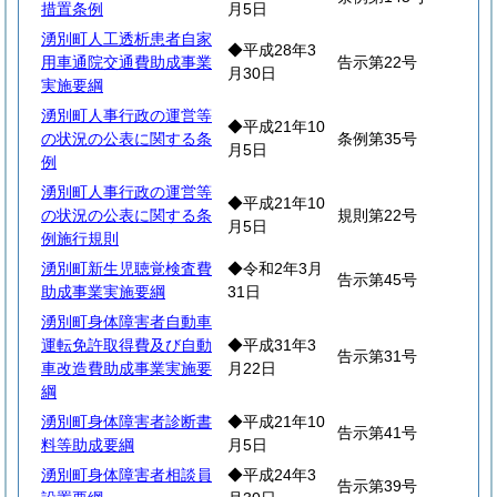
措置条例
月5日
湧別町人工透析患者自家
◆平成28年3
用車通院交通費助成事業
告示第22号
月30日
実施要綱
湧別町人事行政の運営等
◆平成21年10
の状況の公表に関する条
条例第35号
月5日
例
湧別町人事行政の運営等
◆平成21年10
の状況の公表に関する条
規則第22号
月5日
例施行規則
湧別町新生児聴覚検査費
◆令和2年3月
告示第45号
助成事業実施要綱
31日
湧別町身体障害者自動車
運転免許取得費及び自動
◆平成31年3
告示第31号
車改造費助成事業実施要
月22日
綱
湧別町身体障害者診断書
◆平成21年10
告示第41号
料等助成要綱
月5日
湧別町身体障害者相談員
◆平成24年3
告示第39号