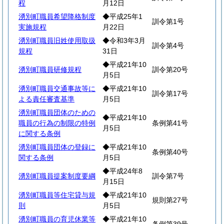
程
月12日
湧別町職員希望降格制度
◆平成25年1
訓令第1号
実施規程
月22日
湧別町職員旧姓使用取扱
◆令和3年3月
訓令第4号
規程
31日
◆平成21年10
湧別町職員研修規程
訓令第20号
月5日
湧別町職員交通事故等に
◆平成21年10
訓令第17号
よる責任審査基準
月5日
湧別町職員団体のための
◆平成21年10
職員の行為の制限の特例
条例第41号
月5日
に関する条例
湧別町職員団体の登録に
◆平成21年10
条例第40号
関する条例
月5日
◆平成24年8
湧別町職員提案制度要綱
訓令第7号
月15日
湧別町職員等住宅貸与規
◆平成21年10
規則第27号
則
月5日
湧別町職員の育児休業等
◆平成21年10