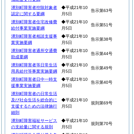
湧別町障害者控除対象者
◆平成21年10
告示第63号
認定に関する要綱
月5日
湧別町障害者住宅改修費
◆平成21年10
告示第51号
給付事業実施要綱
月5日
湧別町障害者相談支援事
◆平成21年10
告示第38号
業実施要綱
月5日
湧別町障害者通所交通費
◆平成21年10
告示第44号
助成要綱
月5日
湧別町障害者等日常生活
◆平成21年10
告示第49号
用具給付等事業実施要綱
月5日
湧別町障害者日中一時支
◆平成21年10
告示第40号
援事業実施要綱
月5日
湧別町障害者の日常生活
及び社会生活を総合的に
◆平成21年10
規則第69号
支援するための法律施行
月5日
細則
湧別町障害福祉サービス
◆平成21年10
規則第70号
の支給量に関する規則
月5日