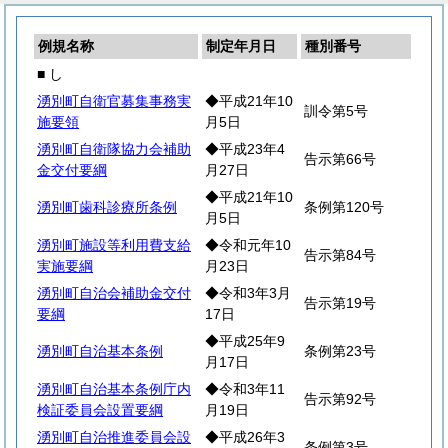
例規名称
制定年月日
種別番号
■ し
湧別町自衛官募集事務実
◆平成21年10
訓令第5号
施要領
月5日
湧別町自衛隊協力会補助
◆平成23年4
告示第66号
金交付要綱
月27日
◆平成21年10
湧別町歯科診療所条例
条例第120号
月5日
湧別町施設等利用費支給
◆令和元年10
告示第84号
実施要綱
月23日
湧別町自治会補助金交付
◆令和3年3月
告示第19号
要綱
17日
◆平成25年9
湧別町自治基本条例
条例第23号
月17日
湧別町自治基本条例庁内
◆令和3年11
告示第92号
検証委員会設置要綱
月19日
湧別町自治推進委員会設
◆平成26年3
条例第3号