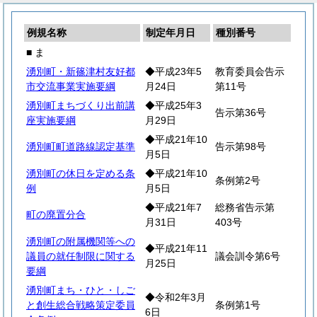
例規名称
制定年月日
種別番号
■ ま
湧別町・新篠津村友好都
◆平成23年5
教育委員会告示
市交流事業実施要綱
月24日
第11号
湧別町まちづくり出前講
◆平成25年3
告示第36号
座実施要綱
月29日
◆平成21年10
湧別町町道路線認定基準
告示第98号
月5日
湧別町の休日を定める条
◆平成21年10
条例第2号
例
月5日
◆平成21年7
総務省告示第
町の廃置分合
月31日
403号
湧別町の附属機関等への
◆平成21年11
議員の就任制限に関する
議会訓令第6号
月25日
要綱
湧別町まち・ひと・しご
◆令和2年3月
と創生総合戦略策定委員
条例第1号
6日