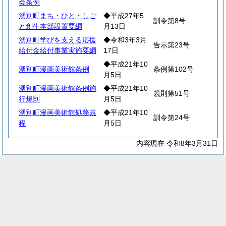
会条例
湧別町まち・ひと・しご
◆平成27年5
訓令第8号
と創生本部設置要綱
月13日
湧別町学びを支える応援
◆令和3年3月
告示第23号
給付金給付事業実施要綱
17日
◆平成21年10
湧別町漫画美術館条例
条例第102号
月5日
湧別町漫画美術館条例施
◆平成21年10
規則第51号
行規則
月5日
湧別町漫画美術館処務規
◆平成21年10
訓令第24号
程
月5日
内容現在 令和8年3月31日