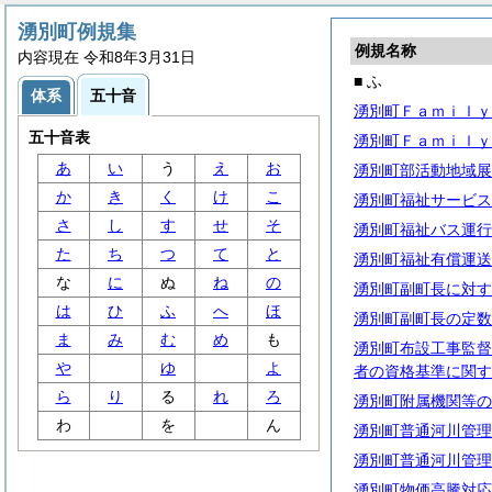
湧別町例規集
例規名称
内容現在 令和8年3月31日
■ ふ
体系
五十音
湧別町Ｆａｍｉｌｙ
五十音表
湧別町Ｆａｍｉｌｙ
あ
い
う
え
お
湧別町部活動地域展
か
き
く
け
こ
湧別町福祉サービス
さ
し
す
せ
そ
湧別町福祉バス運行
た
ち
つ
て
と
湧別町福祉有償運送
な
に
ぬ
ね
の
湧別町副町長に対す
は
ひ
ふ
へ
ほ
湧別町副町長の定数
ま
み
む
め
も
湧別町布設工事監督
や
ゆ
よ
者の資格基準に関す
ら
り
る
れ
ろ
湧別町附属機関等の
わ
を
ん
湧別町普通河川管理
湧別町普通河川管理
湧別町物価高騰対応