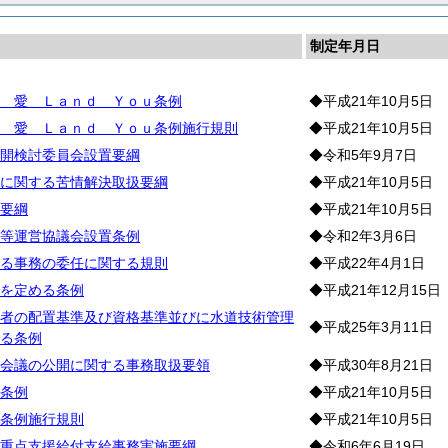
制定年月日
 愛 Ｌａｎｄ Ｙｏｕ条例
◆平成21年10月5日
 愛 Ｌａｎｄ Ｙｏｕ条例施行規則
◆平成21年10月5日
開検討委員会設置要綱
◆令和5年9月7日
に関する苦情解決取扱要綱
◆平成21年10月5日
要綱
◆平成21年10月5日
等運営協議会設置条例
◆令和2年3月6日
る事務の委任に関する規則
◆平成22年4月1日
を定める条例
◆平成21年12月15日
者の配置基準及び資格基準並びに水道技術管理
◆平成25年3月11日
る条例
会議の公開に関する事務取扱要領
◆平成30年8月21日
条例
◆平成21年10月5日
条例施行規則
◆平成21年10月5日
重点支援給付支給事務実施要綱
◆令和6年6月19日