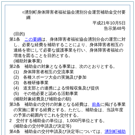
○湧別町身体障害者福祉協会湧別分会運営補助金交付要
綱
平成21年10月5日
告示第48号
(目的)
第1条
この要綱
は、身体障害者福祉協会湧別分会の運営に対
し、必要な経費を補助することにより、身体障害者相互の
連絡を密にして必要な援護事業を行い、身体障害者福祉の
増進を図ることを目的とする。
(補助対象事業)
第2条
補助金の対象となる事業は、次のとおりとする。
(1)
身体障害者相互の交流事業
(2)
各種スポーツ大会の実施及び参加
(3)
各種研修事業
(4)
道支部との連携による情報収集及び提供
(5)
その他必要と認める活動事業
(補助対象経費及び補助金の額)
第3条
補助金の交付の対象となる経費は、
前条
に掲げる事業
の実施に要する経費とする。
ただし、補助金は、当該年度
の予算の範囲内でこれを交付する。
2
交付する補助金の単位は、1,000円単位とする。
(補助金の交付申請及び決定等)
第4条
補助金の交付申請及び決定等については、
湧別町補助