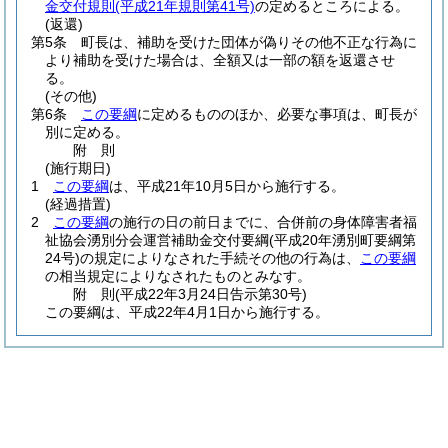
金交付規則
(平成21年規則第41号)
の定めるところによる。
(返還)
第5条
町長は、補助を受けた団体が偽りその他不正な行為に
より補助を受けた場合は、全額又は一部の額を返還させ
る。
(その他)
第6条
この要綱
に定めるもののほか、必要な事項は、町長が
別に定める。
附
則
(施行期日)
1
この要綱
は、平成21年10月5日から施行する。
(経過措置)
2
この要綱
の施行の日の前日までに、合併前の身体障害者福
祉協会湧別分会運営補助金交付要綱
(平成20年湧別町要綱第
24号)
の規定によりなされた手続その他の行為は、
この要綱
の相当規定によりなされたものとみなす。
附
則
(平成22年3月24日
告示第30号)
この要綱は、平成22年4月1日から施行する。