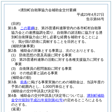
○湧別町自衛隊協力会補助金交付要綱
平成23年4月27日
告示第66号
(目的)
第1条
この要綱
は、第25普通科連隊管内の各市町村自衛隊
協力会との連携協調を図り、自衛隊の諸活動に協力する湧
別町自衛隊協力会に対し必要な経費を補助することによ
り、我が国の防衛に貢献することを目的とする。
(補助対象事業)
第2条
補助金の対象とする事業は、次のとおりとする。
(1)
防衛思想の普及高揚に関する事業
(2)
第25普通科連隊の活動に対する各種支援協力に関する
事業
(3)
自衛隊員の慰問激励に関する事業
(4)
その他必要と認める事業
(補助金の額)
第3条
前条
に掲げる事業実施のための補助金は、当該年度の
予算の範囲内とし、1,000円単位とする。
(補助金の交付申請及び決定等)
第4条
補助金の交付申請及び決定等については、
湧別町補助
金交付規則
(平成21年規則第41号)
の定めるところによるも
のとする。
(返還)