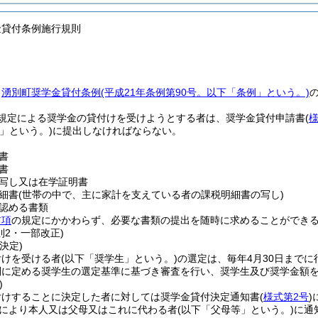
金貸付条例施行規則
、
湧別町奨学金貸付条例
(平成21年条例第90号。以下「条例」という。)
規定による奨学金の貸付けを受けようとする者は、奨学金貸付申請書
(
様
」という。)
に提出しなければならない。
書
書
写し又は在学証明書
細書
(世帯の中で、主に家計を支えている者の課税明細書の写し)
認める書類
前項
の規定にかかわらず、必要な書類の提出を随時に求めることができ
則2・一部改正)
決定)
付けを受ける者
(以下「奨学生」という。)
の選定は、毎年4月30日まで
別に定める奨学生の選定基準に基づき審査を行い、奨学生及び奨学金額
)
付けすることに決定した者に対しては奨学金貸付決定通知書
(
様式第2号
)
により本人又は父母又はこれに代わる者
(以下「父母等」という。)
に通