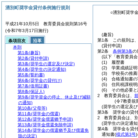
湧別町奨学金貸付条例施行規則
○湧別町奨学
平成21年10月5日 教育委員会規則第16号
(令和7年3月17日施行)
(趣旨)
第1条
この規則は
条項目次
沿革
(貸付申請)
本則
第2条
条例第3条
の
第1条
(趣旨)
(以下「教育委員会
第2条
(貸付申請)
(1)
履歴書
第3条
(奨学生の選定及び決定)
(2)
学業成績証明
第4条
(奨学生の決定通知)
(3)
学校長の推薦
第5条
(誓約書)
(4)
合格通知書の
第6条
(奨学金の貸付け)
(5)
住民税課税明
第7条
(借用証書)
(6)
その他必要と
第8条
(保証人)
2
教育委員会は、
第9条
(奨学資金の停止、休止及び減額
(令7教委規
の通知)
(奨学生の選定及び
第10条
(父母等)
第3条
奨学金の貸
第11条
(奨学金の償還)
2
教育委員会は、
第12条
(奨学金償還猶予申請)
(奨学生の決定通知
第13条
(奨学金償還免除申請)
第4条
奨学金を貸
第14条
(奨学金の償還猶予及び償還免
通知書
(
様式第3号
)
除の決定)