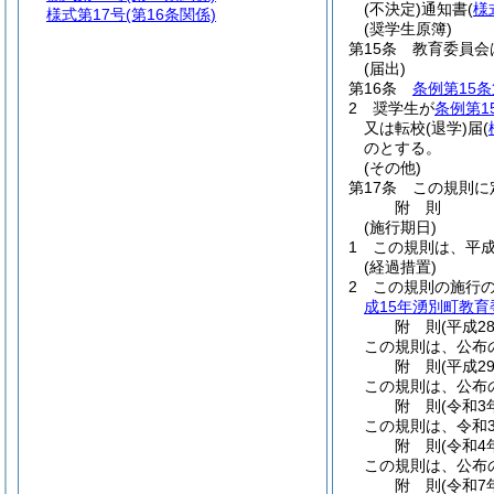
(不決定)
通知書
(
様
様式第17号
(第16条関係)
(奨学生原簿)
第15条
教育委員会
(届出)
第16条
条例第15条
2
奨学生が
条例第1
又は転校
(退学)
届
(
のとする。
(その他)
第17条
この規則に
附
則
(施行期日)
1
この規則は、平成
(経過措置)
2
この規則の施行
成15年湧別町教育
附
則
(平成2
この規則は、公布
附
則
(平成2
この規則は、公布
附
則
(令和3
この規則は、令和3
附
則
(令和4
この規則は、公布
附
則
(令和7