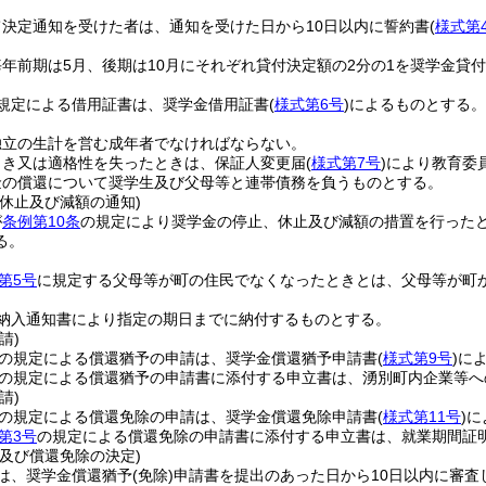
決定通知を受けた者は、通知を受けた日から10日以内に誓約書
(
様式第
年前期は5月、後期は10月にそれぞれ貸付決定額の2分の1を奨学金貸
規定による借用証書は、奨学金借用証書
(
様式第6号
)
によるものとする。
独立の生計を営む成年者でなければならない。
とき又は適格性を失ったときは、保証人変更届
(
様式第7号
)
により教育委
金の償還について奨学生及び父母等と連帯債務を負うものとする。
休止及び減額の通知)
が
条例第10条
の規定により奨学金の停止、休止及び減額の措置を行った
る。
第5号
に規定する父母等が町の住民でなくなったときとは、父母等が町
納入通知書により指定の期日までに納付するものとする。
請)
の規定による償還猶予の申請は、奨学金償還猶予申請書
(
様式第9号
)
に
の規定による償還猶予の申請書に添付する申立書は、湧別町内企業等へ
請)
の規定による償還免除の申請は、奨学金償還免除申請書
(
様式第11号
)
に
第3号
の規定による償還免除の申請書に添付する申立書は、就業期間証
及び償還免除の決定)
は、奨学金償還猶予
(免除)
申請書を提出のあった日から10日以内に審