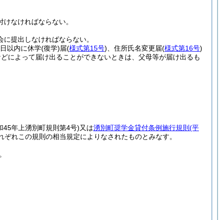
付けなければならない。
会に提出しなければならない。
0日以内に休学
(復学)
届
(
様式第15号
)
、住所氏名変更届
(
様式第16号
)
などによって届け出ることができないときは、父母等が届け出るも
和45年上湧別町規則第4号)
又は
湧別町奨学金貸付条例施行規則
(平
れぞれこの規則の相当規定によりなされたものとみなす。
。