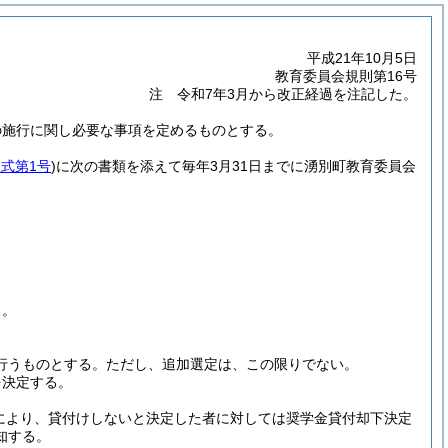
平成21年10月5日
教育委員会規則第16号
注 令和7年3月から改正経過を注記した。
の施行に関し必要な事項を定めるものとする。
式第1号
)
に次の書類を添えて毎年3月31日までに湧別町教育委員会
る。
に行うものとする。
ただし、追加選定は、この限りでない。
を決定する。
により、貸付けしないと決定した者に対しては奨学金貸付却下決定
知する。