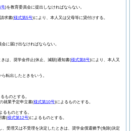
4号
)
を教育委員会に提出しなければならない。
付請求書
(
様式第5号
)
により、本人又は父母等に貸付けする。
員会に届け出なければならない。
ときは、奨学金停止
(休止、減額)
通知書
(
様式第8号
)
により、本人又
から転出したときをいう。
よるものとする。
の就業予定申立書
(
様式第10号
)
によるものとする。
よるものとする。
明書
(
様式第12号
)
によるものとする。
査し、受理又は不受理を決定したときは、奨学金償還猶予
(免除)
決定