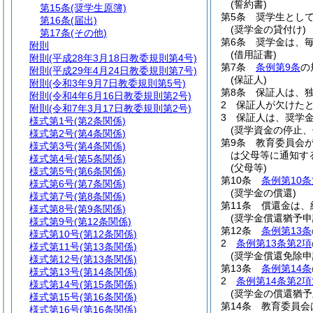
(誓約書)
第15条
(奨学生原簿)
第5条
奨学生として
第16条
(届出)
(奨学金の貸付け)
第17条
(その他)
第6条
奨学金は、毎
附則
(借用証書)
附則
(平成28年3月18日教委規則第4号)
第7条
条例第9条
の
附則
(平成29年4月24日教委規則第7号)
(保証人)
附則
(令和3年9月7日教委規則第5号)
第8条
保証人は、
附則
(令和4年6月16日教委規則第2号)
2
保証人が欠けた
附則
(令和7年3月17日教委規則第2号)
3
保証人は、奨学
様式第1号
(第2条関係)
(奨学資金の停止、
様式第2号
(第4条関係)
第9条
教育委員会
様式第3号
(第4条関係)
は父母等に通知す
様式第4号
(第5条関係)
(父母等)
様式第5号
(第6条関係)
第10条
条例第10条
様式第6号
(第7条関係)
(奨学金の償還)
様式第7号
(第8条関係)
第11条
償還金は、
様式第8号
(第9条関係)
(奨学金償還猶予申
様式第9号
(第12条関係)
第12条
条例第13条
様式第10号
(第12条関係)
2
条例第13条第2項
様式第11号
(第13条関係)
(奨学金償還免除申
様式第12号
(第13条関係)
第13条
条例第14条
様式第13号
(第14条関係)
2
条例第14条第2項
様式第14号
(第15条関係)
(奨学金の償還猶予
様式第15号
(第16条関係)
第14条
教育委員会
様式第16号
(第16条関係)