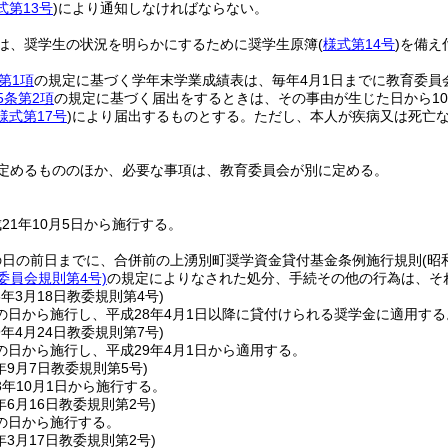
式第13号
)
により通知しなければならない。
は、奨学生の状況を明らかにするために奨学生原簿
(
様式第14号
)
を備え
第1項
の規定に基づく学年末学業成績表は、毎年4月1日までに教育委員
5条第2項
の規定に基づく届出をするときは、その事由が生じた日から1
様式第17号
)
により届出するものとする。
ただし、本人が疾病又は死亡
定めるもののほか、必要な事項は、教育委員会が別に定める。
21年10月5日から施行する。
の日の前日までに、合併前の上湧別町奨学資金貸付基金条例施行規則
(昭
委員会規則第4号)
の規定によりなされた処分、手続その他の行為は、そ
8年3月18日
教委規則第4号)
の日から施行し、平成28年4月1日以降に貸付けられる奨学金に適用する
9年4月24日
教委規則第7号)
の日から施行し、平成29年4月1日から適用する。
年9月7日
教委規則第5号)
年10月1日から施行する。
年6月16日
教委規則第2号)
の日から施行する。
年3月17日
教委規則第2号)