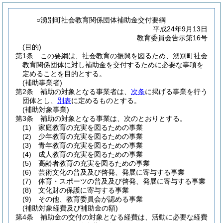
○湧別町社会教育関係団体補助金交付要綱
平成24年9月13日
教育委員会告示第16号
(目的)
第1条
この要綱は、社会教育の振興を図るため、湧別町社会
教育関係団体に対し補助金を交付するために必要な事項を
定めることを目的とする。
(補助事業者)
第2条
補助の対象となる事業者は、
次条
に掲げる事業を行う
団体とし、
別表
に定めるものとする。
(補助対象事業)
第3条
補助の対象となる事業は、次のとおりとする。
(1)
家庭教育の充実を図るための事業
(2)
少年教育の充実を図るための事業
(3)
青年教育の充実を図るための事業
(4)
成人教育の充実を図るための事業
(5)
高齢者教育の充実を図るための事業
(6)
芸術文化の普及及び啓発、発展に寄与する事業
(7)
体育・スポーツの普及及び啓発、発展に寄与する事業
(8)
文化財の保護に寄与する事業
(9)
その他、教育委員会が認める事業
(補助対象経費及び補助金の額)
第4条
補助金の交付の対象となる経費は、活動に必要な経費