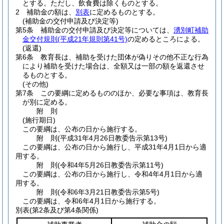
とする。
ただし、飲食費は除くものとする。
2
補助金の額は、
別表
に定めるものとする。
(補助金の交付申請及び決定等)
第5条
補助金の交付申請及び決定等については、
湧別町補助
金交付規則
(平成21年規則第41号)
の定めるところによる。
(返還)
第6条
教育長は、補助を受けた団体が偽りその他不正な行為
により補助を受けた場合は、全額又は一部の額を返還させ
るものとする。
(その他)
第7条
この要綱に定めるもののほか、必要な事項は、教育長
が別に定める。
附
則
(施行期日)
この要綱は、公布の日から施行する。
附
則
(平成31年4月26日
教委告示第13号)
この要綱は、公布の日から施行し、平成31年4月1日から適
用する。
附
則
(令和4年5月26日
教委告示第11号)
この要綱は、公布の日から施行し、令和4年4月1日から適
用する。
附
則
(令和6年3月21日
教委告示第5号)
この要綱は、令和6年4月1日から施行する。
別表
(第2条及び第4条関係)