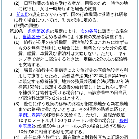
(2)
日額旅費の支給を受ける者が、用務のため一時他の地
に旅行し、又は一時帰庁する場合の旅費
3
前2項
の規定にかかわらず、国の行政機関に派遣され研修
に行く場合については、町長が別に定める。
(旅費の調整)
第10条
条例第26条
の規定により、
次の各号
に該当する場合
は、
当該各号
に定める基準により旅費の支給を調整する。
(1)
旅行が公用の交通機関、宿泊施設又はこれらに準ずる
ものを無料で利用した場合には、無料となった分の鉄道
賃、船賃、車賃及び宿泊料は支給しない。
ただし、キャ
ンプ等で野外に宿泊するときは、定額の2分の1の宿泊料
を支給する。
(2)
職員が旅行中公傷病等により旅行先の医療施設等を利
用して療養したため、労働基準法
(昭和22年法律第49号)
に規定する療養補償、地方公務員共済組合法
(昭和37年法
律第152号)
に規定する療養の給付若しくはこれらに準ず
る補償又は給付を受ける場合には、当該療養中の日当及
び宿泊料は定額の2分の1とする。
(3)
赴任に伴う現実の移転の路程が旧在勤地から新在勤地
までの路程に満たないときは、その現実の路程に応じた
条例別表第2
の移転料を支給する。
ただし、路程が鉄道
10キロメートル以上30キロメートル未満の場合は、
条例
別表第2
の鉄道50キロメートル未満の場合に掲げる額の
10分の8に相当する額を支給する。
(4)
赴任に伴う旅行で、新在勤地に到着後直ちに町設の宿