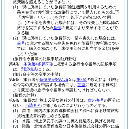
旅費額を超えることができない。
(1)
現に所持していた旅費額
(輸送機関を利用するための
乗車券等の切符類で当該旅行について購入したもの
(以下
「切符類」という。)
を含む。以下この条において同
じ。)
の全部を喪失した場合には、その喪失した時以降の
旅行を完了するため
条例
の規定により支給することがで
きる額
(2)
現に所持していた旅費額の一部を喪失した場合には、
前号
に規定する額から喪失を免れた旅費額
(切符類につい
ては、購入金額のうち、未使用部分に相当する金額)
を差
し引いた額
(旅行命令書等の記載事項及び様式)
第4条
条例第4条第5項
に規定する旅行命令書等の記載事項
は、
別記様式
による。
(旅行命令等の変更の申請)
第5条
旅行者が
条例第5条第1項
又は
第2項
の規定により旅行
命令等の変更を申請する場合には、
前条
に規定する様式に
より変更後の旅行命令書等を申請しなければならない。
(路程の計算)
第6条
旅費の計算上必要な路程の計算は、
次の各号
の区分に
従い、
当該各号
に掲げるものにより行うものとする。
(1)
鉄道 国内の旅客鉄道株式会社の調べに係る鉄道旅客
貨物運賃算出表に掲げる路程
(2)
水路 海上保安庁の調べに係る距離表に掲げる路程
(3)
陸路 北海道里程表及び日本郵便株式会社の調べに係