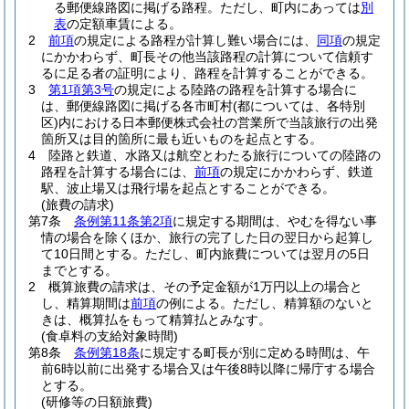
る郵便線路図に掲げる路程。
ただし、町内にあっては
別
表
の定額車賃による。
2
前項
の規定による路程が計算し難い場合には、
同項
の規定
にかかわらず、町長その他当該路程の計算について信頼す
るに足る者の証明により、路程を計算することができる。
3
第1項第3号
の規定による陸路の路程を計算する場合に
は、郵便線路図に掲げる各市町村
(都については、各特別
区)
内における日本郵便株式会社の営業所で当該旅行の出発
箇所又は目的箇所に最も近いものを起点とする。
4
陸路と鉄道、水路又は航空とわたる旅行についての陸路の
路程を計算する場合には、
前項
の規定にかかわらず、鉄道
駅、波止場又は飛行場を起点とすることができる。
(旅費の請求)
第7条
条例第11条第2項
に規定する期間は、やむを得ない事
情の場合を除くほか、旅行の完了した日の翌日から起算し
て10日間とする。
ただし、町内旅費については翌月の5日
までとする。
2
概算旅費の請求は、その予定金額が1万円以上の場合と
し、精算期間は
前項
の例による。
ただし、精算額のないと
きは、概算払をもって精算払とみなす。
(食卓料の支給対象時間)
第8条
条例第18条
に規定する町長が別に定める時間は、午
前6時以前に出発する場合又は午後8時以降に帰庁する場合
とする。
(研修等の日額旅費)