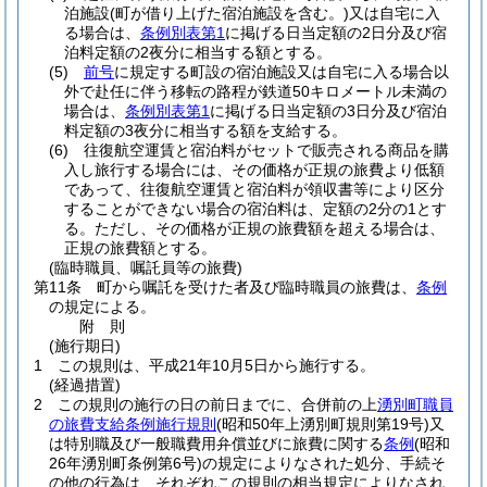
泊施設
(町が借り上げた宿泊施設を含む。)
又は自宅に入
る場合は、
条例別表第1
に掲げる日当定額の2日分及び宿
泊料定額の2夜分に相当する額とする。
(5)
前号
に規定する町設の宿泊施設又は自宅に入る場合以
外で赴任に伴う移転の路程が鉄道50キロメートル未満の
場合は、
条例別表第1
に掲げる日当定額の3日分及び宿泊
料定額の3夜分に相当する額を支給する。
(6)
往復航空運賃と宿泊料がセットで販売される商品を購
入し旅行する場合には、その価格が正規の旅費より低額
であって、往復航空運賃と宿泊料が領収書等により区分
することができない場合の宿泊料は、定額の2分の1とす
る。
ただし、その価格が正規の旅費額を超える場合は、
正規の旅費額とする。
(臨時職員、嘱託員等の旅費)
第11条
町から嘱託を受けた者及び臨時職員の旅費は、
条例
の規定による。
附
則
(施行期日)
1
この規則は、平成21年10月5日から施行する。
(経過措置)
2
この規則の施行の日の前日までに、合併前の上
湧別町職員
の旅費支給条例施行規則
(昭和50年上湧別町規則第19号)
又
は特別職及び一般職費用弁償並びに旅費に関する
条例
(昭和
26年湧別町条例第6号)
の規定によりなされた処分、手続そ
の他の行為は、それぞれこの規則の相当規定によりなされ