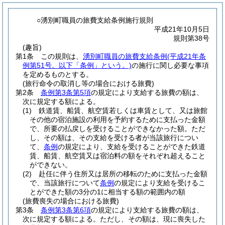
○湧別町職員の旅費支給条例施行規則
平成21年10月5日
規則第38号
(趣旨)
第1条
この規則は、
湧別町職員の旅費支給条例
(平成21年条
例第51号。以下「条例」という。)
の施行に関し必要な事項
を定めるものとする。
(旅行命令の取消し等の場合における旅費)
第2条
条例第3条第5項
の規定により支給する旅費の額は、
次に規定する額による。
(1)
鉄道賃、船賃、航空賃若しくは車賃として、又は旅館
その他の宿泊施設の利用を予約するために支払った金額
で、所要の払戻しを受けることができなかった額。
ただ
し、その額は、その支給を受ける者が当該旅行につい
て、
条例
の規定により、支給を受けることができた鉄道
賃、船賃、航空賃又は宿泊料の額をそれぞれ超えること
ができない。
(2)
赴任に伴う住所又は居所の移転のために支払った金額
で、当該旅行について
条例
の規定により支給を受けるこ
とができた額の3分の1に相当する額の範囲内の額
(旅費喪失の場合における旅費)
第3条
条例第3条第6項
の規定により支給する旅費の額は、
次に規定する額による。
ただし、その額は、現に喪失した