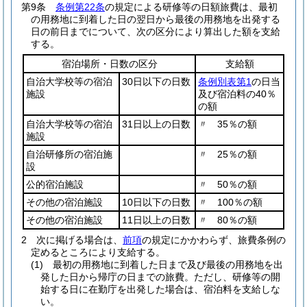
第9条
条例第22条
の規定による研修等の日額旅費は、最初
の用務地に到着した日の翌日から最後の用務地を出発する
日の前日までについて、次の区分により算出した額を支給
する。
宿泊場所・日数の区分
支給額
自治大学校等の宿泊
30日以下の日数
条例別表第1
の日当
施設
及び宿泊料の40％
の額
自治大学校等の宿泊
31日以上の日数
〃 35％の額
施設
自治研修所の宿泊施
〃 25％の額
設
公的宿泊施設
〃 50％の額
その他の宿泊施設
10日以下の日数
〃 100％の額
その他の宿泊施設
11日以上の日数
〃 80％の額
2
次に掲げる場合は、
前項
の規定にかかわらず、旅費条例の
定めるところにより支給する。
(1)
最初の用務地に到着した日まで及び最後の用務地を出
発した日から帰庁の日までの旅費。
ただし、研修等の開
始する日に在勤庁を出発した場合は、宿泊料を支給しな
い。