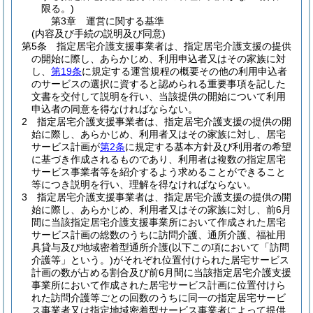
限る。)
第3章
運営に関する基準
(内容及び手続の説明及び同意)
第5条
指定居宅介護支援事業者は、指定居宅介護支援の提供
の開始に際し、あらかじめ、利用申込者又はその家族に対
し、
第19条
に規定する運営規程の概要その他の利用申込者
のサービスの選択に資すると認められる重要事項を記した
文書を交付して説明を行い、当該提供の開始について利用
申込者の同意を得なければならない。
2
指定居宅介護支援事業者は、指定居宅介護支援の提供の開
始に際し、あらかじめ、利用者又はその家族に対し、居宅
サービス計画が
第2条
に規定する基本方針及び利用者の希望
に基づき作成されるものであり、利用者は複数の指定居宅
サービス事業者等を紹介するよう求めることができること
等につき説明を行い、理解を得なければならない。
3
指定居宅介護支援事業者は、指定居宅介護支援の提供の開
始に際し、あらかじめ、利用者又はその家族に対し、前6月
間に当該指定居宅介護支援事業所において作成された居宅
サービス計画の総数のうちに訪問介護、通所介護、福祉用
具貸与及び地域密着型通所介護
(以下この項において「訪問
介護等」という。)
がそれぞれ位置付けられた居宅サービス
計画の数が占める割合及び前6月間に当該指定居宅介護支援
事業所において作成された居宅サービス計画に位置付けら
れた訪問介護等ごとの回数のうちに同一の指定居宅サービ
ス事業者又は指定地域密着型サービス事業者によって提供