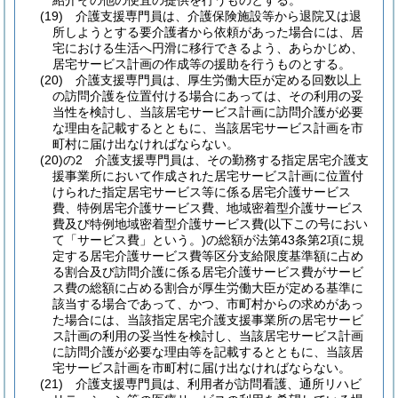
紹介その他の便宜の提供を行うものとする。
(19)
介護支援専門員は、介護保険施設等から退院又は退
所しようとする要介護者から依頼があった場合には、居
宅における生活へ円滑に移行できるよう、あらかじめ、
居宅サービス計画の作成等の援助を行うものとする。
(20)
介護支援専門員は、厚生労働大臣が定める回数以上
の訪問介護を位置付ける場合にあっては、その利用の妥
当性を検討し、当該居宅サービス計画に訪問介護が必要
な理由を記載するとともに、当該居宅サービス計画を市
町村に届け出なければならない。
(20)の2
介護支援専門員は、その勤務する指定居宅介護支
援事業所において作成された居宅サービス計画に位置付
けられた指定居宅サービス等に係る居宅介護サービス
費、特例居宅介護サービス費、地域密着型介護サービス
費及び特例地域密着型介護サービス費
(以下この号におい
て「サービス費」という。)
の総額が法第43条第2項に規
定する居宅介護サービス費等区分支給限度基準額に占め
る割合及び訪問介護に係る居宅介護サービス費がサービ
ス費の総額に占める割合が厚生労働大臣が定める基準に
該当する場合であって、かつ、市町村からの求めがあっ
た場合には、当該指定居宅介護支援事業所の居宅サービ
ス計画の利用の妥当性を検討し、当該居宅サービス計画
に訪問介護が必要な理由等を記載するとともに、当該居
宅サービス計画を市町村に届け出なければならない。
(21)
介護支援専門員は、利用者が訪問看護、通所リハビ