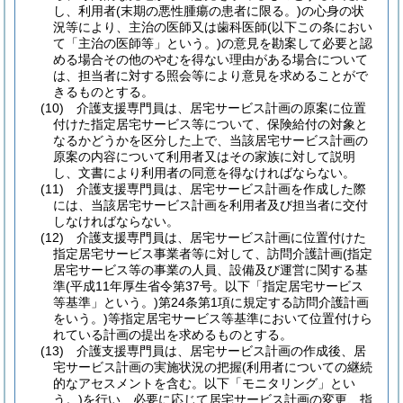
し、利用者
(末期の悪性腫瘍の患者に限る。)
の心身の状
況等により、主治の医師又は歯科医師
(以下この条におい
て「主治の医師等」という。)
の意見を勘案して必要と認
める場合その他のやむを得ない理由がある場合について
は、担当者に対する照会等により意見を求めることがで
きるものとする。
(10)
介護支援専門員は、居宅サービス計画の原案に位置
付けた指定居宅サービス等について、保険給付の対象と
なるかどうかを区分した上で、当該居宅サービス計画の
原案の内容について利用者又はその家族に対して説明
し、文書により利用者の同意を得なければならない。
(11)
介護支援専門員は、居宅サービス計画を作成した際
には、当該居宅サービス計画を利用者及び担当者に交付
しなければならない。
(12)
介護支援専門員は、居宅サービス計画に位置付けた
指定居宅サービス事業者等に対して、訪問介護計画
(指定
居宅サービス等の事業の人員、設備及び運営に関する基
準
(平成11年厚生省令第37号。以下「指定居宅サービス
等基準」という。)
第24条第1項に規定する訪問介護計画
をいう。)
等指定居宅サービス等基準において位置付けら
れている計画の提出を求めるものとする。
(13)
介護支援専門員は、居宅サービス計画の作成後、居
宅サービス計画の実施状況の把握
(利用者についての継続
的なアセスメントを含む。以下「モニタリング」とい
う。)
を行い、必要に応じて居宅サービス計画の変更、指