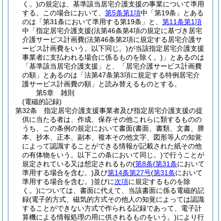
く。)
の規定は、基準該当居宅介護支援の事業について準用
する。
この場合において、
第5条第1項
中「第19条」とある
のは「第31条において準用する第19条」と、
第11条第1項
中「指定居宅介護支援
(法第46条第4項の規定に基づき居宅
介護サービス計画費
(法第46条第2項に規定する居宅介護サ
ービス計画費をいう。以下同じ。)
が当該指定居宅介護支援
事業者に支払われる場合に係るものを除く。)
」とあるのは
「基準該当居宅介護支援」と、「居宅介護サービス計画費
の額」とあるのは「法第47条第3項に規定する特例居宅介
護サービス計画費の額」と読み替えるものとする。
第5章
雑則
(電磁的記録)
第32条
指定居宅介護支援事業者及び指定居宅介護支援の提
供に当たる者は、作成、保存その他これらに類するものの
うち、この条例の規定において書面
(書面、書類、文書、謄
本、抄本、正本、副本、複本その他文字、図形等人の知覚
によって認識することができる情報が記載された紙その他
の有体物をいう。以下この条において同じ。)
で行うことが
規定されている又は想定されるもの
(
第8条
(
第31条
において
準用する場合を含む。)
及び
第14条第27号
(
第31条
において
準用する場合を含む。)
並びに
次項
に規定するものを除
く。)
については、書面に代えて、当該書面に係る電磁的記
録
(電子的方式、磁気的方式その他人の知覚によっては認識
することができない方式で作られる記録であって、電子計
算機による情報処理の用に供されるものをいう。)
により行