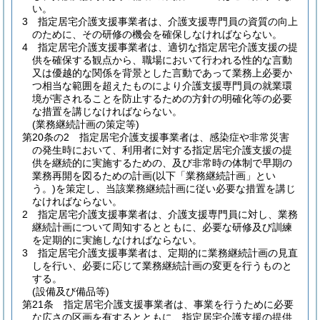
い。
3
指定居宅介護支援事業者は、介護支援専門員の資質の向上
のために、その研修の機会を確保しなければならない。
4
指定居宅介護支援事業者は、適切な指定居宅介護支援の提
供を確保する観点から、職場において行われる性的な言動
又は優越的な関係を背景とした言動であって業務上必要か
つ相当な範囲を超えたものにより介護支援専門員の就業環
境が害されることを防止するための方針の明確化等の必要
な措置を講じなければならない。
(業務継続計画の策定等)
第20条の2
指定居宅介護支援事業者は、感染症や非常災害
の発生時において、利用者に対する指定居宅介護支援の提
供を継続的に実施するための、及び非常時の体制で早期の
業務再開を図るための計画
(以下「業務継続計画」とい
う。)
を策定し、当該業務継続計画に従い必要な措置を講じ
なければならない。
2
指定居宅介護支援事業者は、介護支援専門員に対し、業務
継続計画について周知するとともに、必要な研修及び訓練
を定期的に実施しなければならない。
3
指定居宅介護支援事業者は、定期的に業務継続計画の見直
しを行い、必要に応じて業務継続計画の変更を行うものと
する。
(設備及び備品等)
第21条
指定居宅介護支援事業者は、事業を行うために必要
な広さの区画を有するとともに、指定居宅介護支援の提供