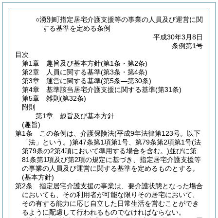
○湧別町指定居宅介護支援等の事業の人員及び運営に関
する基準を定める条例
平成30年3月8日
条例第1号
目次
第1章
趣旨及び基本方針
(第1条・第2条)
第2章
人員に関する基準
(第3条・第4条)
第3章
運営に関する基準
(第5条―第30条)
第4章
基準該当居宅介護支援に関する基準
(第31条)
第5章
雑則
(第32条)
附則
第1章
趣旨及び基本方針
(趣旨)
第1条
この条例は、介護保険法
(平成9年法律第123号。以下
「法」という。)
第47条第1項第1号、第79条第2項第1号
(法
第79条の2第4項において準用する場合を含む。)
並びに第
81条第1項及び第2項の規定に基づき、指定居宅介護支援等
の事業の人員及び運営に関する基準を定めるものとする。
(基本方針)
第2条
指定居宅介護支援の事業は、要介護状態となった場合
においても、その利用者が可能な限りその居宅において、
その有する能力に応じ自立した日常生活を営むことができ
るように配慮して行われるものでなければならない。