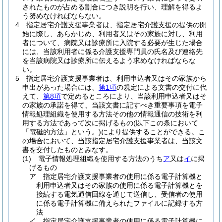
されたものが占める割合につき説明を行い、理解を得るよ
う努めなければならない。
4
指定居宅介護支援事業者は、指定居宅介護支援の提供の開
始に際し、あらかじめ、利用者又はその家族に対し、利用
者について、病院又は診療所に入院する必要が生じた場合
には、当該利用者に係る介護支援専門員の氏名及び連絡先
を当該病院又は診療所に伝えるよう求めなければならな
い。
5
指定居宅介護支援事業者は、利用申込者又はその家族から
申出があった場合には、
第1項
の規定による文書の交付に代
えて、
第8項
で定めるところにより、当該利用申込者又はそ
の家族の承諾を得て、当該文書に記すべき重要事項を電子
情報処理組織を使用する方法その他の情報通信の技術を利
用する方法であって次に掲げるもの
(以下この条において
「電磁的方法」という。)
により提供することができる。
こ
の場合において、当該指定居宅介護支援事業者は、当該文
書を交付したものとみなす。
(1)
電子情報処理組織を使用する方法のうち
ア
又は
イ
に掲
げるもの
ア
指定居宅介護支援事業者の使用に係る電子計算機と
利用申込者又はその家族の使用に係る電子計算機とを
接続する電気通信回線を通じて送信し、受信者の使用
に係る電子計算機に備えられたファイルに記録する方
法
イ
指定居宅介護支援事業者の使用に係る電子計算機に