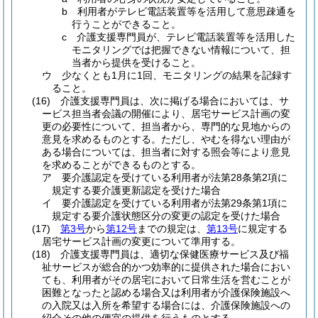
b
利用者がテレビ電話装置等を活用して意思疎通を
行うことができること。
c
介護支援専門員が、テレビ電話装置等を活用した
モニタリングでは把握できない情報について、担
当者から提供を受けること。
ウ
少なくとも1月に1回、モニタリングの結果を記録す
ること。
(16)
介護支援専門員は、次に掲げる場合においては、サ
ービス担当者会議の開催により、居宅サービス計画の変
更の必要性について、担当者から、専門的な見地からの
意見を求めるものとする。
ただし、やむを得ない理由が
ある場合については、担当者に対する照会等により意見
を求めることができるものとする。
ア
要介護認定を受けている利用者が法第28条第2項に
規定する要介護更新認定を受けた場合
イ
要介護認定を受けている利用者が法第29条第1項に
規定する要介護状態区分の変更の認定を受けた場合
(17)
第3号
から
第12号
までの規定は、
第13号
に規定する
居宅サービス計画の変更について準用する。
(18)
介護支援専門員は、適切な保健医療サービス及び福
祉サービスが総合的かつ効率的に提供された場合におい
ても、利用者がその居宅において日常生活を営むことが
困難となったと認める場合又は利用者が介護保険施設へ
の入院又は入所を希望する場合には、介護保険施設への