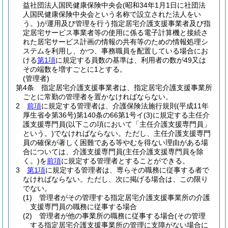
益社団法人国民健康保険中央会
(昭和34年1月1日に社団法
人国民健康保険中央会という名称で設立された法人をい
う。)
が運用及び管理を行う指定居宅介護支援事業者及び指
定居宅サービス事業者等の使用に係る電子計算機と接続さ
れた居宅サービス計画の情報の共有等のための情報処理シ
ステムを利用し、かつ、事務職員を配置している場合にお
ける
第1項
に規定する員数の基準は、利用者の数が49又は
その端数を増すごとに1とする。
(管理者)
第4条
指定居宅介護支援事業者は、指定居宅介護支援事業所
ごとに常勤の管理者を置かなければならない。
2
前項
に規定する管理者は、介護保険法施行規則
(平成11年
厚生省令第36号)
第140条の66第1号イ
(3)
に規定する主任介
護支援専門員
(以下この項において「主任介護支援専門員」
という。)
でなければならない。
ただし、主任介護支援専門
員の確保が著しく困難である等やむを得ない理由がある場
合については、介護支援専門員
(主任介護支援専門員を除
く。)
を
前項
に規定する管理者とすることができる。
3
第1項
に規定する管理者は、専らその職務に従事する者で
なければならない。
ただし、次に掲げる場合は、この限り
でない。
(1)
管理者がその管理する指定居宅介護支援事業所の介護
支援専門員の職務に従事する場合
(2)
管理者が他の事業所の職務に従事する場合
(その管理
する指定居宅介護支援事業所の管理に支障がない場合に