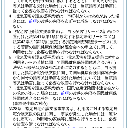
して市町村が行う調査に協力するとともに、市町村から指
導又は助言を受けた場合においては、当該指導又は助言に
従って必要な改善を行わなければならない。
4
指定居宅介護支援事業者は、市町村からの求めがあった場
合には、
前項
の改善の内容を市町村に報告しなければなら
ない。
5
指定居宅介護支援事業者は、自らが居宅サービス計画に位
置付けた法第41条第1項に規定する指定居宅サービス又は
法第42条の2第1項に規定する指定地域密着型サービスに対
する苦情の国民健康保険団体連合会への申立てに関して、
利用者に対し必要な援助を行わなければならない。
6
指定居宅介護支援事業者は、指定居宅介護支援等に対する
利用者からの苦情に関して国民健康保険団体連合会が行う
法第176条第1項第3号の調査に協力するとともに、自ら提
供した指定居宅介護支援に関して国民健康保険団体連合会
から同号の指導又は助言を受けた場合においては、当該指
導又は助言に従って必要な改善を行わなければならない。
7
指定居宅介護支援事業者は、国民健康保険団体連合会から
の求めがあった場合には、
前項
の改善の内容を国民健康保
険団体連合会に報告しなければならない。
(事故発生時の対応)
第28条
指定居宅介護支援事業者は、利用者に対する指定居
宅介護支援の提供に関し、事故が発生した場合には、速や
かに市町村、利用者の家族等に連絡を行うとともに、必要
な措置を講じなければならない。