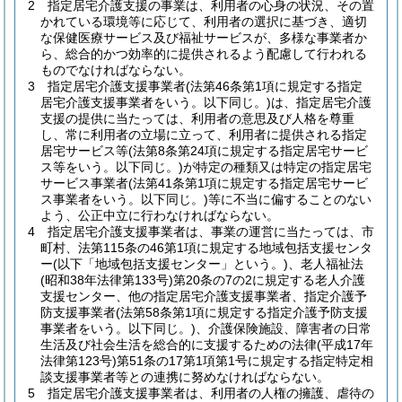
2
指定居宅介護支援の事業は、利用者の心身の状況、その置
かれている環境等に応じて、利用者の選択に基づき、適切
な保健医療サービス及び福祉サービスが、多様な事業者か
ら、総合的かつ効率的に提供されるよう配慮して行われる
ものでなければならない。
3
指定居宅介護支援事業者
(法第46条第1項に規定する指定
居宅介護支援事業者をいう。以下同じ。)
は、指定居宅介護
支援の提供に当たっては、利用者の意思及び人格を尊重
し、常に利用者の立場に立って、利用者に提供される指定
居宅サービス等
(法第8条第24項に規定する指定居宅サービ
ス等をいう。以下同じ。)
が特定の種類又は特定の指定居宅
サービス事業者
(法第41条第1項に規定する指定居宅サービ
ス事業者をいう。以下同じ。)
等に不当に偏することのない
よう、公正中立に行わなければならない。
4
指定居宅介護支援事業者は、事業の運営に当たっては、市
町村、法第115条の46第1項に規定する地域包括支援センタ
ー
(以下「地域包括支援センター」という。)
、老人福祉法
(昭和38年法律第133号)
第20条の7の2に規定する老人介護
支援センター、他の指定居宅介護支援事業者、指定介護予
防支援事業者
(法第58条第1項に規定する指定介護予防支援
事業者をいう。以下同じ。)
、介護保険施設、障害者の日常
生活及び社会生活を総合的に支援するための法律
(平成17年
法律第123号)
第51条の17第1項第1号に規定する指定特定相
談支援事業者等との連携に努めなければならない。
5
指定居宅介護支援事業者は、利用者の人権の擁護、虐待の