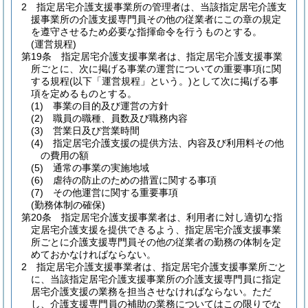
2
指定居宅介護支援事業所の管理者は、当該指定居宅介護支
援事業所の介護支援専門員その他の従業者にこの章の規定
を遵守させるため必要な指揮命令を行うものとする。
(運営規程)
第19条
指定居宅介護支援事業者は、指定居宅介護支援事業
所ごとに、次に掲げる事業の運営についての重要事項に関
する規程
(以下「運営規程」という。)
として次に掲げる事
項を定めるものとする。
(1)
事業の目的及び運営の方針
(2)
職員の職種、員数及び職務内容
(3)
営業日及び営業時間
(4)
指定居宅介護支援の提供方法、内容及び利用料その他
の費用の額
(5)
通常の事業の実施地域
(6)
虐待の防止のための措置に関する事項
(7)
その他運営に関する重要事項
(勤務体制の確保)
第20条
指定居宅介護支援事業者は、利用者に対し適切な指
定居宅介護支援を提供できるよう、指定居宅介護支援事業
所ごとに介護支援専門員その他の従業者の勤務の体制を定
めておかなければならない。
2
指定居宅介護支援事業者は、指定居宅介護支援事業所ごと
に、当該指定居宅介護支援事業所の介護支援専門員に指定
居宅介護支援の業務を担当させなければならない。
ただ
し、介護支援専門員の補助の業務についてはこの限りでな