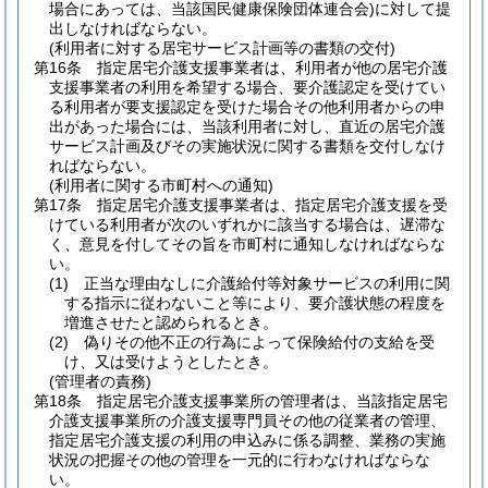
場合にあっては、当該国民健康保険団体連合会)
に対して提
出しなければならない。
(利用者に対する居宅サービス計画等の書類の交付)
第16条
指定居宅介護支援事業者は、利用者が他の居宅介護
支援事業者の利用を希望する場合、要介護認定を受けてい
る利用者が要支援認定を受けた場合その他利用者からの申
出があった場合には、当該利用者に対し、直近の居宅介護
サービス計画及びその実施状況に関する書類を交付しなけ
ればならない。
(利用者に関する市町村への通知)
第17条
指定居宅介護支援事業者は、指定居宅介護支援を受
けている利用者が次のいずれかに該当する場合は、遅滞な
く、意見を付してその旨を市町村に通知しなければならな
い。
(1)
正当な理由なしに介護給付等対象サービスの利用に関
する指示に従わないこと等により、要介護状態の程度を
増進させたと認められるとき。
(2)
偽りその他不正の行為によって保険給付の支給を受
け、又は受けようとしたとき。
(管理者の責務)
第18条
指定居宅介護支援事業所の管理者は、当該指定居宅
介護支援事業所の介護支援専門員その他の従業者の管理、
指定居宅介護支援の利用の申込みに係る調整、業務の実施
状況の把握その他の管理を一元的に行わなければならな
い。