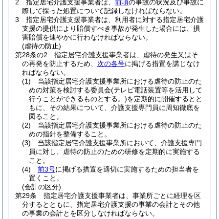
2
指定居宅介護支援事業者は、
前項
の事故の状況及び事故に
際して採った処置について記録しなければならない。
3
指定居宅介護支援事業者は、利用者に対する指定居宅介護
支援の提供により賠償すべき事故が発生した場合には、損
害賠償を速やかに行わなければならない。
(虐待の防止)
第28条の2
指定居宅介護支援事業者は、虐待の発生又はそ
の再発を防止するため、
次の各号
に掲げる措置を講じなけ
ればならない。
(1)
当該指定居宅介護支援事業所における虐待の防止のた
めの対策を検討する委員会
(テレビ電話装置等を活用して
行うことができるものとする。)
を定期的に開催するとと
もに、その結果について、介護支援専門員に周知徹底を
図ること。
(2)
当該指定居宅介護支援事業所における虐待の防止のた
めの指針を整備すること。
(3)
当該指定居宅介護支援事業所において、介護支援専門
員に対し、虐待の防止のための研修を定期的に実施する
こと。
(4)
前3号
に掲げる措置を適切に実施するための担当者を
置くこと。
(会計の区分)
第29条
指定居宅介護支援事業者は、事業所ごとに経理を区
分するとともに、指定居宅介護支援の事業の会計とその他
の事業の会計とを区分しなければならない。