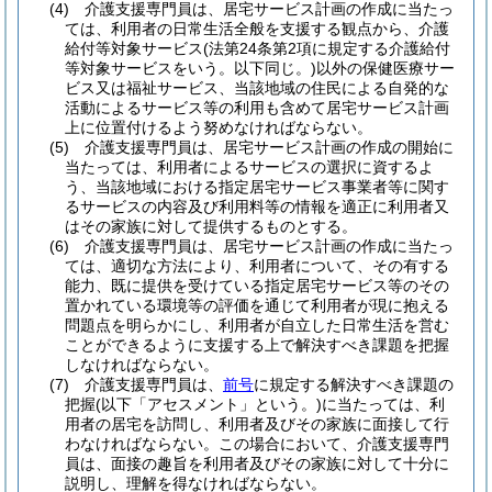
(4)
介護支援専門員は、居宅サービス計画の作成に当たっ
ては、利用者の日常生活全般を支援する観点から、介護
給付等対象サービス
(法第24条第2項に規定する介護給付
等対象サービスをいう。以下同じ。)
以外の保健医療サー
ビス又は福祉サービス、当該地域の住民による自発的な
活動によるサービス等の利用も含めて居宅サービス計画
上に位置付けるよう努めなければならない。
(5)
介護支援専門員は、居宅サービス計画の作成の開始に
当たっては、利用者によるサービスの選択に資するよ
う、当該地域における指定居宅サービス事業者等に関す
るサービスの内容及び利用料等の情報を適正に利用者又
はその家族に対して提供するものとする。
(6)
介護支援専門員は、居宅サービス計画の作成に当たっ
ては、適切な方法により、利用者について、その有する
能力、既に提供を受けている指定居宅サービス等のその
置かれている環境等の評価を通じて利用者が現に抱える
問題点を明らかにし、利用者が自立した日常生活を営む
ことができるように支援する上で解決すべき課題を把握
しなければならない。
(7)
介護支援専門員は、
前号
に規定する解決すべき課題の
把握
(以下「アセスメント」という。)
に当たっては、利
用者の居宅を訪問し、利用者及びその家族に面接して行
わなければならない。
この場合において、介護支援専門
員は、面接の趣旨を利用者及びその家族に対して十分に
説明し、理解を得なければならない。