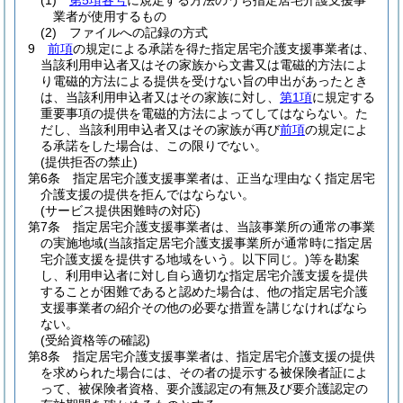
(1)
第5項各号
に規定する方法のうち指定居宅介護支援事
業者が使用するもの
(2)
ファイルへの記録の方式
9
前項
の規定による承諾を得た指定居宅介護支援事業者は、
当該利用申込者又はその家族から文書又は電磁的方法によ
り電磁的方法による提供を受けない旨の申出があったとき
は、当該利用申込者又はその家族に対し、
第1項
に規定する
重要事項の提供を電磁的方法によってしてはならない。
た
だし、当該利用申込者又はその家族が再び
前項
の規定によ
る承諾をした場合は、この限りでない。
(提供拒否の禁止)
第6条
指定居宅介護支援事業者は、正当な理由なく指定居宅
介護支援の提供を拒んではならない。
(サービス提供困難時の対応)
第7条
指定居宅介護支援事業者は、当該事業所の通常の事業
の実施地域
(当該指定居宅介護支援事業所が通常時に指定居
宅介護支援を提供する地域をいう。以下同じ。)
等を勘案
し、利用申込者に対し自ら適切な指定居宅介護支援を提供
することが困難であると認めた場合は、他の指定居宅介護
支援事業者の紹介その他の必要な措置を講じなければなら
ない。
(受給資格等の確認)
第8条
指定居宅介護支援事業者は、指定居宅介護支援の提供
を求められた場合には、その者の提示する被保険者証によ
って、被保険者資格、要介護認定の有無及び要介護認定の