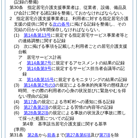
(記録の整備)
第30条
指定居宅介護支援事業者は、従業者、設備、備品及
び会計に関する諸記録を整備しておかなければならない。
2
指定居宅介護支援事業者は、利用者に対する指定居宅介護
支援の提供に関する
次の各号
に掲げる記録を整備し、その
完結の日から5年間保存しなければならない。
(1)
第14条第13号
に規定する指定居宅サービス事業者等と
の連絡調整に関する記録
(2)
次に掲げる事項を記載した利用者ごとの居宅介護支援
台帳
ア
居宅サービス計画
イ
第14条第7号
に規定するアセスメントの結果の記録
ウ
第14条第9号
に規定するサービス担当者会議等の記
録
エ
第14条第15号
に規定するモニタリングの結果の記録
(3)
第14条第2号の3
の規定による身体的拘束等の態様及び
時間、その際の利用者の心身の状況並びに緊急やむを得
ない理由の記録
(4)
第17条
の規定による市町村への通知に係る記録
(5)
第27条第2項
の規定による苦情の内容等の記録
(6)
第28条第2項
の規定による事故の状況及び事故に際し
て採った処置についての記録
第4章
基準該当居宅介護支援に関する基準
(準用)
第31条
第2条
から
前条
まで
(
第27条第6項
及び
第7項
を除