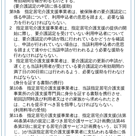
有効期間を確かめるものとする。
(要介護認定の申請に係る援助)
第9条
指定居宅介護支援事業者は、被保険者の要介護認定に
係る申請について、利用申込者の意思を踏まえ、必要な協
力を行わなければならない。
2
指定居宅介護支援事業者は、指定居宅介護支援の提供の開
始に際し、要介護認定を受けていない利用申込者について
は、要介護認定の申請が既に行われているかどうかを確認
し、申請が行われていない場合は、当該利用申込者の意思
を踏まえて速やかに当該申請が行われるよう必要な援助を
行わなければならない。
3
指定居宅介護支援事業者は、要介護認定の更新の申請が、
遅くとも当該利用者が受けている要介護認定の有効期間の
満了日の30日前には行われるよう、必要な援助を行わなけ
ればならない。
(身分を証する書類の携行)
第10条
指定居宅介護支援事業者は、当該指定居宅介護支援
事業所の介護支援専門員に身分を証する書類を携行させ、
初回訪問時及び利用者又はその家族から求められたとき
は、これを提示すべき旨を指導しなければならない。
(利用料等の受領)
第11条
指定居宅介護支援事業者は、指定居宅介護支援
(法第
46条第4項の規定に基づき居宅介護サービス計画費
(法第46
条第2項に規定する居宅介護サービス計画費をいう。以下同
じ。)
が当該指定居宅介護支援事業者に支払われる場合に係