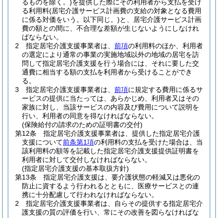
るものを除く。)
を提供した際にその利用者から支払を受け
る利用料
(居宅介護サービス計画費の支給の対象となる費用
に係る対価をいう。以下同じ。)
と、居宅介護サービス計画
費の額との間に、不合理な差額が生じないようにしなけれ
ばならない。
2
指定居宅介護支援事業者は、
前項
の利用料のほか、利用者
の選定により通常の事業の実施地域以外の地域の居宅を訪
問して指定居宅介護支援を行う場合には、それに要した交
通費に相当する額の支払を利用者から受けることができ
る。
3
指定居宅介護支援事業者は、
前項
に規定する費用に係るサ
ービスの提供に当たっては、あらかじめ、利用者又はその
家族に対し、当該サービスの内容及び費用について説明を
行い、利用者の同意を得なければならない。
(保険給付の請求のための証明書の交付)
第12条
指定居宅介護支援事業者は、提供した指定居宅介護
支援について
前条第1項
の利用料の支払を受けた場合は、当
該利用料の額等を記載した指定居宅介護支援提供証明書を
利用者に対して交付しなければならない。
(指定居宅介護支援の基本取扱方針)
第13条
指定居宅介護支援は、要介護状態の軽減又は悪化の
防止に資するよう行われるとともに、医療サービスとの連
携に十分配慮して行われなければならない。
2
指定居宅介護支援事業者は、自らその提供する指定居宅介
護支援の質の評価を行い、常にその改善を図らなければな