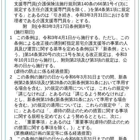
支援専門員
(介護保険法施行規則第140条の66第1号イ
(3)
に
規定する主任介護支援専門員を除く。)
を第4条第1項に規定
する」とあるのは「引き続き、令和3年3月31日における管
理者である介護支援専門員を」とする。
附
則
(令和3年3月17日
条例第8号)
(施行期日)
1
この条例は、令和3年4月1日から施行する。
ただし、この
条例による改正後の湧別町指定居宅介護支援等の事業の人
員及び運営に関する基準を定める条例
(以下「新条例」とい
う。)
第14条第20号の次に1号を加える改正規定は、令和3
年10月1日から施行し、附則第2項及び第3項の規定は、公
布の日から施行する。
(虐待の防止に係る経過措置)
2
この条例の施行の日から令和6年3月31日までの間、新条
例第2条第5項及び第28条の2
(新条例第31条において準用す
る場合を含む。)
の規定の適用については、これらの規定中
「講じなければ」とあるのは「講じるよう努めなければ」
とし、新条例第19条
(新条例第31条において準用する場合
を含む。)
の規定の適用については、これらの規定中「、次
に」とあるのは「、虐待の防止のための措置に関する事項
に関する規程を定めておくよう努めるとともに、次に」
と、「重要事項」とあるのは「重要事項
(虐待の防止のため
の措置に関する事項を除く。)
」とする。
(業務継続計画の策定等に係る経過措置)
3
この条例の施行の日から令和6年3月31日までの間、新条