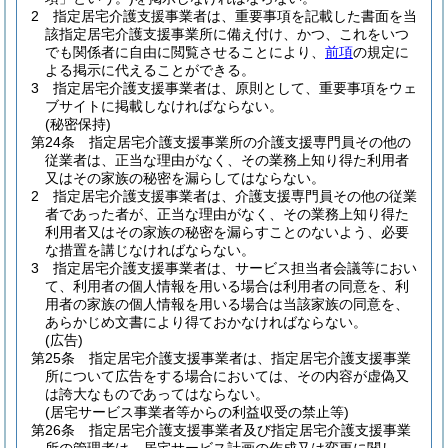
2
指定居宅介護支援事業者は、重要事項を記載した書面を当
該指定居宅介護支援事業所に備え付け、かつ、これをいつ
でも関係者に自由に閲覧させることにより、
前項
の規定に
よる掲示に代えることができる。
3
指定居宅介護支援事業者は、原則として、重要事項をウェ
ブサイトに掲載しなければならない。
(秘密保持)
第24条
指定居宅介護支援事業所の介護支援専門員その他の
従業者は、正当な理由がなく、その業務上知り得た利用者
又はその家族の秘密を漏らしてはならない。
2
指定居宅介護支援事業者は、介護支援専門員その他の従業
者であった者が、正当な理由がなく、その業務上知り得た
利用者又はその家族の秘密を漏らすことのないよう、必要
な措置を講じなければならない。
3
指定居宅介護支援事業者は、サービス担当者会議等におい
て、利用者の個人情報を用いる場合は利用者の同意を、利
用者の家族の個人情報を用いる場合は当該家族の同意を、
あらかじめ文書により得ておかなければならない。
(広告)
第25条
指定居宅介護支援事業者は、指定居宅介護支援事業
所について広告をする場合においては、その内容が虚偽又
は誇大なものであってはならない。
(居宅サービス事業者等からの利益収受の禁止等)
第26条
指定居宅介護支援事業者及び指定居宅介護支援事業