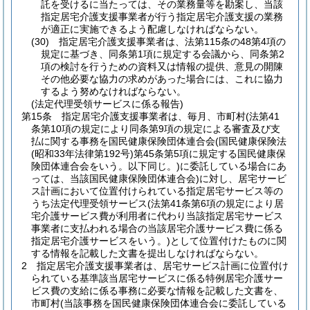
託を受けるに当たっては、その業務量等を勘案し、当該
指定居宅介護支援事業者が行う指定居宅介護支援の業務
が適正に実施できるよう配慮しなければならない。
(30)
指定居宅介護支援事業者は、法第115条の48第4項の
規定に基づき、同条第1項に規定する会議から、同条第2
項の検討を行うための資料又は情報の提供、意見の開陳
その他必要な協力の求めがあった場合には、これに協力
するよう努めなければならない。
(法定代理受領サービスに係る報告)
第15条
指定居宅介護支援事業者は、毎月、市町村
(法第41
条第10項の規定により同条第9項の規定による審査及び支
払に関する事務を国民健康保険団体連合会
(国民健康保険法
(昭和33年法律第192号)
第45条第5項に規定する国民健康保
険団体連合会をいう。以下同じ。)
に委託している場合にあ
っては、当該国民健康保険団体連合会)
に対し、居宅サービ
ス計画において位置付けられている指定居宅サービス等の
うち法定代理受領サービス
(法第41条第6項の規定により居
宅介護サービス費が利用者に代わり当該指定居宅サービス
事業者に支払われる場合の当該居宅介護サービス費に係る
指定居宅介護サービスをいう。)
として位置付けたものに関
する情報を記載した文書を提出しなければならない。
2
指定居宅介護支援事業者は、居宅サービス計画に位置付け
られている基準該当居宅サービスに係る特例居宅介護サー
ビス費の支給に係る事務に必要な情報を記載した文書を、
市町村
(当該事務を国民健康保険団体連合会に委託している