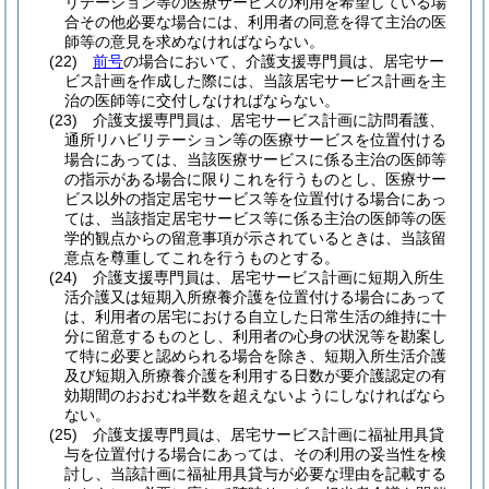
リテーション等の医療サービスの利用を希望している場
合その他必要な場合には、利用者の同意を得て主治の医
師等の意見を求めなければならない。
(22)
前号
の場合において、介護支援専門員は、居宅サー
ビス計画を作成した際には、当該居宅サービス計画を主
治の医師等に交付しなければならない。
(23)
介護支援専門員は、居宅サービス計画に訪問看護、
通所リハビリテーション等の医療サービスを位置付ける
場合にあっては、当該医療サービスに係る主治の医師等
の指示がある場合に限りこれを行うものとし、医療サー
ビス以外の指定居宅サービス等を位置付ける場合にあっ
ては、当該指定居宅サービス等に係る主治の医師等の医
学的観点からの留意事項が示されているときは、当該留
意点を尊重してこれを行うものとする。
(24)
介護支援専門員は、居宅サービス計画に短期入所生
活介護又は短期入所療養介護を位置付ける場合にあって
は、利用者の居宅における自立した日常生活の維持に十
分に留意するものとし、利用者の心身の状況等を勘案し
て特に必要と認められる場合を除き、短期入所生活介護
及び短期入所療養介護を利用する日数が要介護認定の有
効期間のおおむね半数を超えないようにしなければなら
ない。
(25)
介護支援専門員は、居宅サービス計画に福祉用具貸
与を位置付ける場合にあっては、その利用の妥当性を検
討し、当該計画に福祉用具貸与が必要な理由を記載する