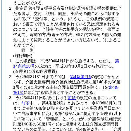
うことができる。
2
指定居宅介護支援事業者及び指定居宅介護支援の提供に当
たる者は、交付、説明、同意、承諾その他これらに類する
もの
(以下「交付等」という。)
のうち、この条例の規定に
おいて書面で行うことが規定されている又は想定されるも
のについては、当該交付等の相手方の承諾を得て、書面に
代えて、電磁的方法
(電子的方法、磁気的方法その他人の知
覚によって認識することができない方法をいう。)
によるこ
とができる。
附
則
(施行期日)
1
この条例は、平成30年4月1日から施行する。
ただし、
第
14条第20号
の規定は、平成30年10月1日から施行する。
(管理者に係る経過措置)
2
令和9年3月31日までの間は、
第4条第2項
の規定にかかわ
らず、介護支援専門員
(介護保険法施行規則第140条の66第
1号イ
(3)
に規定する主任介護支援専門員を除く。)
を
第4条
第1項
に規定する管理者とすることができる。
3
令和3年4月1日以後における
前項
の規定の適用について
は、
前項
中「、第4条第2項」とあるのは「令和3年3月31日
までに法第46条第1項の指定を受けている事業所
(同日にお
いて当該事業所における第4条第1項に規定する管理者
(以下
この項において「管理者」という。)
が、介護保険法施行規
則第140条の66第1号イ
(3)
に規定する主任介護支援専門員
でないものに限る。)
については、第4条第2項」と、「介護