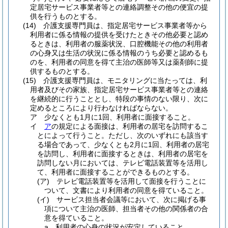
定居宅サービス事業者等との連絡調整その他の便宜の提
供を行うものとする。
(14)
介護支援専門員は、指定居宅サービス事業者等から
利用者に係る情報の提供を受けたときその他必要と認め
るときは、利用者の服薬状況、口腔機能その他の利用者
の心身又は生活の状況に係る情報のうち必要と認めるも
のを、利用者の同意を得て主治の医師等又は薬剤師に提
供するものとする。
(15)
介護支援専門員は、モニタリングに当たっては、利
用者及びその家族、指定居宅サービス事業者等との連絡
を継続的に行うこととし、特段の事情のない限り、次に
定めるところにより行わなければならない。
ア
少なくとも1月に1回、利用者に面接すること。
イ
ア
の規定による面接は、利用者の居宅を訪問するこ
とによって行うこと。
ただし、次のいずれにも該当す
る場合であって、少なくとも2月に1回、利用者の居宅
を訪問し、利用者に面接するときは、利用者の居宅を
訪問しない月においては、テレビ電話装置等を活用し
て、利用者に面接することができるものとする。
(ア)
テレビ電話装置等を活用して面接を行うことに
ついて、文書により利用者の同意を得ていること。
(イ)
サービス担当者会議等において、次に掲げる事
項について主治の医師、担当者その他の関係者の合
意を得ていること。
a
利用者の心身の状況が安定していること。