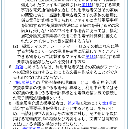
備えられたファイルに記録された
第1項
に規定する重要
事項を電気通信回線を通じて利用申込者又はその家族
の閲覧に供し、当該利用申込者又はその家族の使用に
係る電子計算機に備えられたファイルに当該重要事項
を記録する方法
(電磁的方法による提供を受ける旨の承
諾又は受けない旨の申出をする場合にあっては、指定
居宅介護支援事業者の使用に係る電子計算機に備えら
れたファイルにその旨を記録する方法)
(2)
磁気ディスク、シー・ディー・ロムその他これらに準
ずる方法により一定の事項を確実に記録しておくことが
できる物をもって調製するファイルに
第1項
に規定する重
要事項を記録したものを交付する方法
6
前項
に掲げる方法は、利用申込者又はその家族がファイル
への記録を出力することによる文書を作成することができ
るものでなければならない。
7
第5項第1号
の「電子情報処理組織」とは、指定居宅介護
支援事業者の使用に係る電子計算機と、利用申込者又はそ
の家族の使用に係る電子計算機とを電気通信回線で接続し
た電子情報処理組織をいう。
8
指定居宅介護支援事業者は、
第5項
の規定により
第1項
に
規定する重要事項を提供しようとするときは、あらかじ
め、当該利用申込者又はその家族に対し、その用いる次に
掲げる電磁的方法の種類及び内容を示し、文書又は電磁的
方法による承諾を得なければならない。