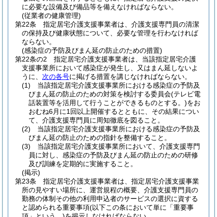
に必要な設備及び備品等を備えなければならない。
(従業者の健康管理)
第22条
指定居宅介護支援事業者は、介護支援専門員の清潔
の保持及び健康状態について、必要な管理を行わなければ
ならない。
(感染症の予防及びまん延の防止のための措置)
第22条の2
指定居宅介護支援事業者は、当該指定居宅介護
支援事業所において感染症が発生し、又はまん延しないよ
うに、
次の各号
に掲げる措置を講じなければならない。
(1)
当該指定居宅介護支援事業所における感染症の予防及
びまん延の防止のための対策を検討する委員会
(テレビ電
話装置等を活用して行うことができるものとする。)
をお
おむね6月に1回以上開催するとともに、その結果につい
て、介護支援専門員に周知徹底を図ること。
(2)
当該指定居宅介護支援事業所における感染症の予防及
びまん延の防止のための指針を整備すること。
(3)
当該指定居宅介護支援事業所において、介護支援専門
員に対し、感染症の予防及びまん延の防止のための研修
及び訓練を定期的に実施すること。
(掲示)
第23条
指定居宅介護支援事業者は、指定居宅介護支援事業
所の見やすい場所に、運営規程の概要、介護支援専門員の
勤務の体制その他の利用申込者のサービスの選択に資する
と認められる重要事項
(以下この条において単に「重要事
項」という。)
を掲示しなければならない。