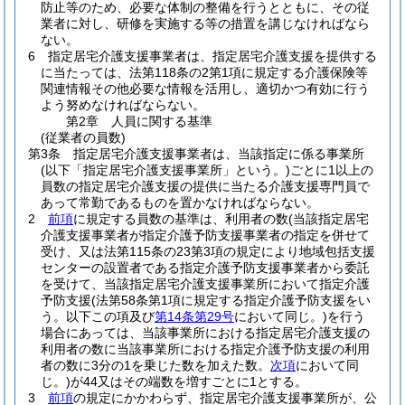
防止等のため、必要な体制の整備を行うとともに、その従
業者に対し、研修を実施する等の措置を講じなければなら
ない。
6
指定居宅介護支援事業者は、指定居宅介護支援を提供する
に当たっては、法第118条の2第1項に規定する介護保険等
関連情報その他必要な情報を活用し、適切かつ有効に行う
よう努めなければならない。
第2章
人員に関する基準
(従業者の員数)
第3条
指定居宅介護支援事業者は、当該指定に係る事業所
(以下「指定居宅介護支援事業所」という。)
ごとに1以上の
員数の指定居宅介護支援の提供に当たる介護支援専門員で
あって常勤であるものを置かなければならない。
2
前項
に規定する員数の基準は、利用者の数
(当該指定居宅
介護支援事業者が指定介護予防支援事業者の指定を併せて
受け、又は法第115条の23第3項の規定により地域包括支援
センターの設置者である指定介護予防支援事業者から委託
を受けて、当該指定居宅介護支援事業所において指定介護
予防支援
(法第58条第1項に規定する指定介護予防支援をい
う。以下この項及び
第14条第29号
において同じ。)
を行う
場合にあっては、当該事業所における指定居宅介護支援の
利用者の数に当該事業所における指定介護予防支援の利用
者の数に3分の1を乗じた数を加えた数。
次項
において同
じ。)
が44又はその端数を増すごとに1とする。
3
前項
の規定にかかわらず、指定居宅介護支援事業所が、公