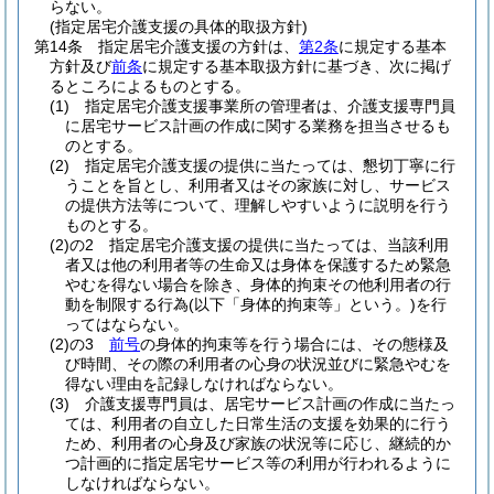
らない。
(指定居宅介護支援の具体的取扱方針)
第14条
指定居宅介護支援の方針は、
第2条
に規定する基本
方針及び
前条
に規定する基本取扱方針に基づき、次に掲げ
るところによるものとする。
(1)
指定居宅介護支援事業所の管理者は、介護支援専門員
に居宅サービス計画の作成に関する業務を担当させるも
のとする。
(2)
指定居宅介護支援の提供に当たっては、懇切丁寧に行
うことを旨とし、利用者又はその家族に対し、サービス
の提供方法等について、理解しやすいように説明を行う
ものとする。
(2)の2
指定居宅介護支援の提供に当たっては、当該利用
者又は他の利用者等の生命又は身体を保護するため緊急
やむを得ない場合を除き、身体的拘束その他利用者の行
動を制限する行為
(以下「身体的拘束等」という。)
を行
ってはならない。
(2)の3
前号
の身体的拘束等を行う場合には、その態様及
び時間、その際の利用者の心身の状況並びに緊急やむを
得ない理由を記録しなければならない。
(3)
介護支援専門員は、居宅サービス計画の作成に当たっ
ては、利用者の自立した日常生活の支援を効果的に行う
ため、利用者の心身及び家族の状況等に応じ、継続的か
つ計画的に指定居宅サービス等の利用が行われるように
しなければならない。