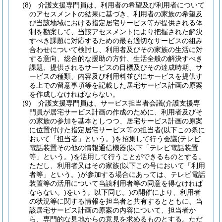
(8)
介護支援専門員は、利用者の希望及び利用者について
のアセスメントの結果に基づき、利用者の家族の希望及
び当該地域における指定居宅サービス等が提供される体
制を勘案して、当該アセスメントにより把握された解決
すべき課題に対応するための最も適切なサービスの組み
合わせについて検討し、利用者及びその家族の生活に対
する意向、総合的な援助の方針、生活全般の解決すべき
課題、提供されるサービスの目標及びその達成時期、サ
ービスの種類、内容及び利用料並びにサービスを提供す
る上での留意事項等を記載した居宅サービス計画の原案
を作成しなければならない。
(9)
介護支援専門員は、サービス担当者会議
(介護支援専
門員が居宅サービス計画の作成のために、利用者及びそ
の家族の参加を基本としつつ、居宅サービス計画の原案
に位置付けた指定居宅サービス等の担当者
(以下この条に
おいて「担当者」という。)
を招集して行う会議
(テレビ
電話装置その他の情報通信機器
(以下「テレビ電話装置
等」という。)
を活用して行うことができるものとする。
ただし、利用者又はその家族
(以下この号において「利用
者等」という。)
が参加する場合にあっては、テレビ電話
装置等の活用について当該利用者等の同意を得なければ
ならない。)
をいう。以下同じ。)
の開催により、利用者
の状況等に関する情報を担当者と共有するとともに、当
該居宅サービス計画の原案の内容について、担当者か
ら、専門的な見地からの意見を求めるものとする。
ただ