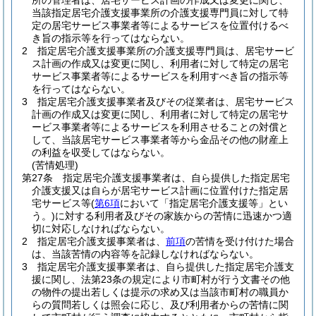
所の管理者は、居宅サービス計画の作成又は変更に関し、
当該指定居宅介護支援事業所の介護支援専門員に対して特
定の居宅サービス事業者等によるサービスを位置付けるべ
き旨の指示等を行ってはならない。
2
指定居宅介護支援事業所の介護支援専門員は、居宅サービ
ス計画の作成又は変更に関し、利用者に対して特定の居宅
サービス事業者等によるサービスを利用すべき旨の指示等
を行ってはならない。
3
指定居宅介護支援事業者及びその従業者は、居宅サービス
計画の作成又は変更に関し、利用者に対して特定の居宅サ
ービス事業者等によるサービスを利用させることの対償と
して、当該居宅サービス事業者等から金品その他の財産上
の利益を収受してはならない。
(苦情処理)
第27条
指定居宅介護支援事業者は、自ら提供した指定居宅
介護支援又は自らが居宅サービス計画に位置付けた指定居
宅サービス等
(
第6項
において「指定居宅介護支援等」とい
う。)
に対する利用者及びその家族からの苦情に迅速かつ適
切に対応しなければならない。
2
指定居宅介護支援事業者は、
前項
の苦情を受け付けた場合
は、当該苦情の内容等を記録しなければならない。
3
指定居宅介護支援事業者は、自ら提供した指定居宅介護支
援に関し、法第23条の規定により市町村が行う文書その他
の物件の提出若しくは提示の求め又は当該市町村の職員か
らの質問若しくは照会に応じ、及び利用者からの苦情に関