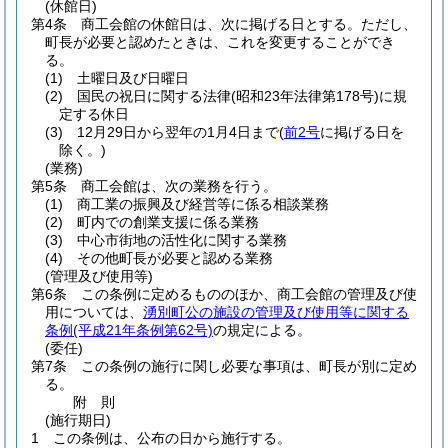
(休館日)
第4条
商工会館の休館日は、次に掲げる日とする。
ただし、
町長が必要と認めたときは、これを変更することができ
る。
(1)
土曜日及び日曜日
(2)
国民の祝日に関する法律
(昭和23年法律第178号)
に規
定する休日
(3)
12月29日から翌年の1月4日まで
(
前2号
に掲げる日を
除く。)
(業務)
第5条
商工会館は、次の業務を行う。
(1)
商工業の振興及び経営等に係る相談業務
(2)
町内での創業支援に係る業務
(3)
中心市街地の活性化に関する業務
(4)
その他町長が必要と認める業務
(管理及び使用等)
第6条
この条例に定めるもののほか、商工会館の管理及び使
用については、
湧別町公の施設の管理及び使用等に関する
条例
(平成21年条例第62号)
の規定による。
(委任)
第7条
この条例の施行に関し必要な事項は、町長が別に定め
る。
附
則
(施行期日)
1
この条例は、公布の日から施行する。