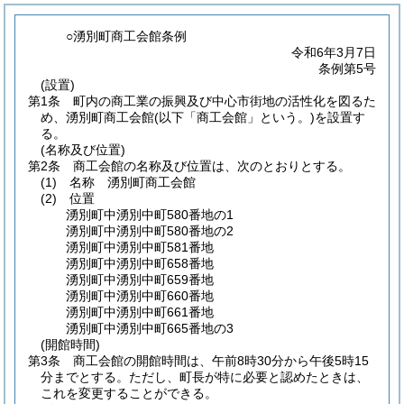
○湧別町商工会館条例
令和6年3月7日
条例第5号
(設置)
第1条
町内の商工業の振興及び中心市街地の活性化を図るた
め、湧別町商工会館
(以下「商工会館」という。)
を設置す
る。
(名称及び位置)
第2条
商工会館の名称及び位置は、次のとおりとする。
(1)
名称 湧別町商工会館
(2)
位置
湧別町中湧別中町580番地の1
湧別町中湧別中町580番地の2
湧別町中湧別中町581番地
湧別町中湧別中町658番地
湧別町中湧別中町659番地
湧別町中湧別中町660番地
湧別町中湧別中町661番地
湧別町中湧別中町665番地の3
(開館時間)
第3条
商工会館の開館時間は、午前8時30分から午後5時15
分までとする。
ただし、町長が特に必要と認めたときは、
これを変更することができる。