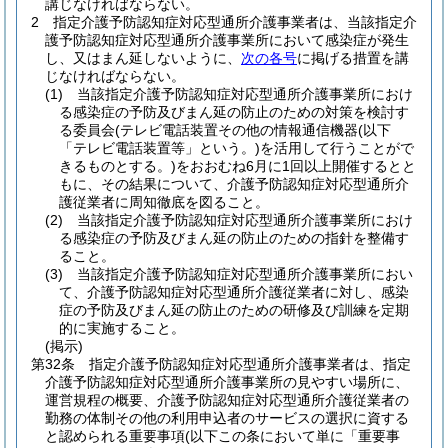
講じなければならない。
2
指定介護予防認知症対応型通所介護事業者は、当該指定介
護予防認知症対応型通所介護事業所において感染症が発生
し、又はまん延しないように、
次の各号
に掲げる措置を講
じなければならない。
(1)
当該指定介護予防認知症対応型通所介護事業所におけ
る感染症の予防及びまん延の防止のための対策を検討す
る委員会
(テレビ電話装置その他の情報通信機器
(以下
「テレビ電話装置等」という。)
を活用して行うことがで
きるものとする。)
をおおむね6月に1回以上開催するとと
もに、その結果について、介護予防認知症対応型通所介
護従業者に周知徹底を図ること。
(2)
当該指定介護予防認知症対応型通所介護事業所におけ
る感染症の予防及びまん延の防止のための指針を整備す
ること。
(3)
当該指定介護予防認知症対応型通所介護事業所におい
て、介護予防認知症対応型通所介護従業者に対し、感染
症の予防及びまん延の防止のための研修及び訓練を定期
的に実施すること。
(掲示)
第32条
指定介護予防認知症対応型通所介護事業者は、指定
介護予防認知症対応型通所介護事業所の見やすい場所に、
運営規程の概要、介護予防認知症対応型通所介護従業者の
勤務の体制その他の利用申込者のサービスの選択に資する
と認められる重要事項
(以下この条において単に「重要事