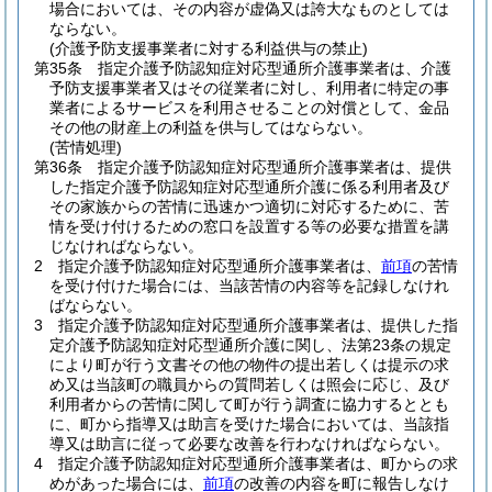
場合においては、その内容が虚偽又は誇大なものとしては
ならない。
(介護予防支援事業者に対する利益供与の禁止)
第35条
指定介護予防認知症対応型通所介護事業者は、介護
予防支援事業者又はその従業者に対し、利用者に特定の事
業者によるサービスを利用させることの対償として、金品
その他の財産上の利益を供与してはならない。
(苦情処理)
第36条
指定介護予防認知症対応型通所介護事業者は、提供
した指定介護予防認知症対応型通所介護に係る利用者及び
その家族からの苦情に迅速かつ適切に対応するために、苦
情を受け付けるための窓口を設置する等の必要な措置を講
じなければならない。
2
指定介護予防認知症対応型通所介護事業者は、
前項
の苦情
を受け付けた場合には、当該苦情の内容等を記録しなけれ
ばならない。
3
指定介護予防認知症対応型通所介護事業者は、提供した指
定介護予防認知症対応型通所介護に関し、法第23条の規定
により町が行う文書その他の物件の提出若しくは提示の求
め又は当該町の職員からの質問若しくは照会に応じ、及び
利用者からの苦情に関して町が行う調査に協力するととも
に、町から指導又は助言を受けた場合においては、当該指
導又は助言に従って必要な改善を行わなければならない。
4
指定介護予防認知症対応型通所介護事業者は、町からの求
めがあった場合には、
前項
の改善の内容を町に報告しなけ