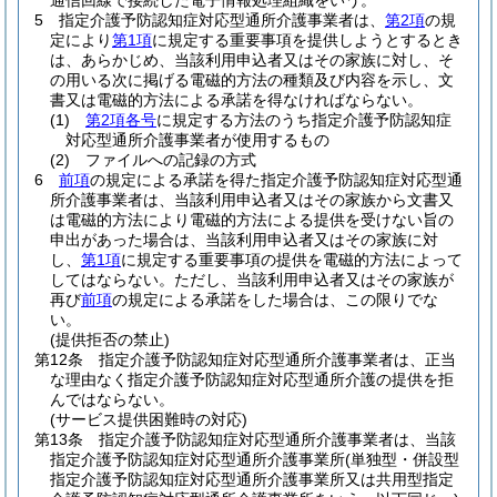
通信回線で接続した電子情報処理組織をいう。
5
指定介護予防認知症対応型通所介護事業者は、
第2項
の規
定により
第1項
に規定する重要事項を提供しようとするとき
は、あらかじめ、当該利用申込者又はその家族に対し、そ
の用いる次に掲げる電磁的方法の種類及び内容を示し、文
書又は電磁的方法による承諾を得なければならない。
(1)
第2項各号
に規定する方法のうち指定介護予防認知症
対応型通所介護事業者が使用するもの
(2)
ファイルへの記録の方式
6
前項
の規定による承諾を得た指定介護予防認知症対応型通
所介護事業者は、当該利用申込者又はその家族から文書又
は電磁的方法により電磁的方法による提供を受けない旨の
申出があった場合は、当該利用申込者又はその家族に対
し、
第1項
に規定する重要事項の提供を電磁的方法によって
してはならない。
ただし、当該利用申込者又はその家族が
再び
前項
の規定による承諾をした場合は、この限りでな
い。
(提供拒否の禁止)
第12条
指定介護予防認知症対応型通所介護事業者は、正当
な理由なく指定介護予防認知症対応型通所介護の提供を拒
んではならない。
(サービス提供困難時の対応)
第13条
指定介護予防認知症対応型通所介護事業者は、当該
指定介護予防認知症対応型通所介護事業所
(単独型・併設型
指定介護予防認知症対応型通所介護事業所又は共用型指定