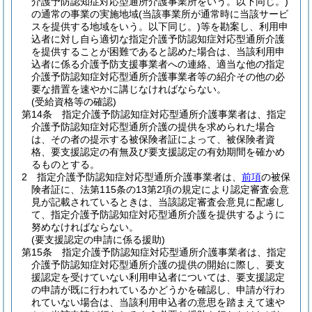
介護予防認知症対応型通所介護事業所をいう。以下同じ。)
の通常の事業の実施地域
(当該事業所が通常時に当該サービ
スを提供する地域をいう。以下同じ。)
等を勘案し、利用申
込者に対し自ら適切な指定介護予防認知症対応型通所介護
を提供することが困難であると認めた場合は、当該利用申
込者に係る介護予防支援事業者への連絡、適当な他の指定
介護予防認知症対応型通所介護事業者等の紹介その他の必
要な措置を速やかに講じなければならない。
(受給資格等の確認)
第14条
指定介護予防認知症対応型通所介護事業者は、指定
介護予防認知症対応型通所介護の提供を求められた場合
は、その者の提示する被保険者証によって、被保険者資
格、要支援認定の有無及び要支援認定の有効期間を確かめ
るものとする。
2
指定介護予防認知症対応型通所介護事業者は、
前項
の被保
険者証に、法第115条の13第2項の規定により認定審査会意
見が記載されているときは、当該認定審査会意見に配慮し
て、指定介護予防認知症対応型通所介護を提供するように
努めなければならない。
(要支援認定の申請に係る援助)
第15条
指定介護予防認知症対応型通所介護事業者は、指定
介護予防認知症対応型通所介護の提供の開始に際し、要支
援認定を受けていない利用申込者については、要支援認定
の申請が既に行われているかどうかを確認し、申請が行わ
れていない場合は、当該利用申込者の意思を踏まえて速や