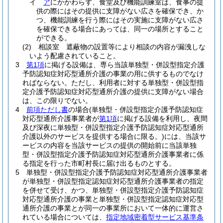
イ
ア
にかかわらず、食堂及び機能訓練室は、食事の提
供の際にはその提供に支障がない広さを確保でき、か
つ、機能訓練を行う際にはその実施に支障がない広さ
を確保できる場合にあっては、同一の場所とすること
ができる。
(2)
相談室 遮蔽物の設置等により相談の内容が漏洩しな
いよう配慮されていること。
3
第1項
に掲げる設備は、専ら当該単独型・併設型指定介護
予防認知症対応型通所介護の事業の用に供するものでなけ
ればならない。
ただし、利用者に対する単独型・併設型指
定介護予防認知症対応型通所介護の提供に支障がない場合
は、この限りでない。
4
前項ただし書
の場合
(単独型・併設型指定介護予防認知症
対応型通所介護事業者が
第1項
に掲げる設備を利用し、夜間
及び深夜に単独型・併設型指定介護予防認知症対応型通所
介護以外のサービスを提供する場合に限る。)
には、当該サ
ービスの内容を当該サービスの提供の開始前に当該単独
型・併設型指定介護予防認知症対応型通所介護事業者に係
る指定を行った市町村長に届け出るものとする。
5
単独型・併設型指定介護予防認知症対応型通所介護事業者
が単独型・併設型指定認知症対応型通所介護事業者の指定
を併せて受け、かつ、単独型・併設型指定介護予防認知症
対応型通所介護の事業と単独型・併設型指定認知症対応型
通所介護の事業とが同一の事業所において一体的に運営さ
れている場合については、
指定地域密着型サービス基準条