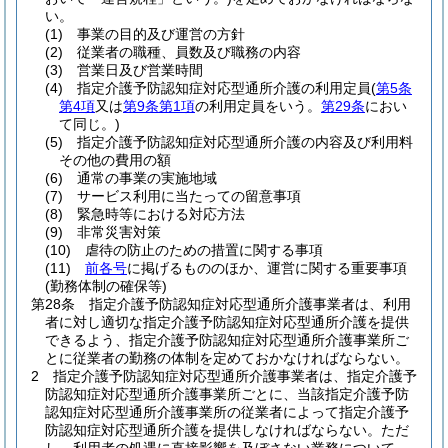
い。
(1)
事業の目的及び運営の方針
(2)
従業者の職種、員数及び職務の内容
(3)
営業日及び営業時間
(4)
指定介護予防認知症対応型通所介護の利用定員
(
第5条
第4項
又は
第9条第1項
の利用定員をいう。
第29条
におい
て同じ。)
(5)
指定介護予防認知症対応型通所介護の内容及び利用料
その他の費用の額
(6)
通常の事業の実施地域
(7)
サービス利用に当たっての留意事項
(8)
緊急時等における対応方法
(9)
非常災害対策
(10)
虐待の防止のための措置に関する事項
(11)
前各号
に掲げるもののほか、運営に関する重要事項
(勤務体制の確保等)
第28条
指定介護予防認知症対応型通所介護事業者は、利用
者に対し適切な指定介護予防認知症対応型通所介護を提供
できるよう、指定介護予防認知症対応型通所介護事業所ご
とに従業者の勤務の体制を定めておかなければならない。
2
指定介護予防認知症対応型通所介護事業者は、指定介護予
防認知症対応型通所介護事業所ごとに、当該指定介護予防
認知症対応型通所介護事業所の従業者によって指定介護予
防認知症対応型通所介護を提供しなければならない。
ただ