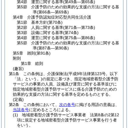
第4節
運営に関する基準
(第49条―第65条)
第5節
介護予防のための効果的な支援の方法に関する基
準
(第66条―第69条)
第4章
介護予防認知症対応型共同生活介護
第1節
基本方針
(第70条)
第2節
人員に関する基準
(第71条―第73条)
第3節
設備に関する基準
(第74条)
第4節
運営に関する基準
(第75条―第86条)
第5節
介護予防のための効果的な支援の方法に関する基
準
(第87条―第90条)
第5章
雑則
(第91条)
附則
第1章
総則
(趣旨)
第1条
この条例は、介護保険法
(平成9年法律第123号。以下
「法」という。)
の規定に基づき、指定地域密着型介護予防
サービスの事業の人員、設備及び運営に関する基準並びに
指定地域密着型介護予防サービスに係る介護予防のための
効果的な支援の方法に関する基準を定めるものとする。
(定義)
第2条
この条例において、
次の各号
に掲げる用語の意義は、
当該各号
に定めるところによる。
(1)
地域密着型介護予防サービス事業者 法第8条の2第12
項に規定する地域密着型介護予防サービス事業を行う者
をいう。