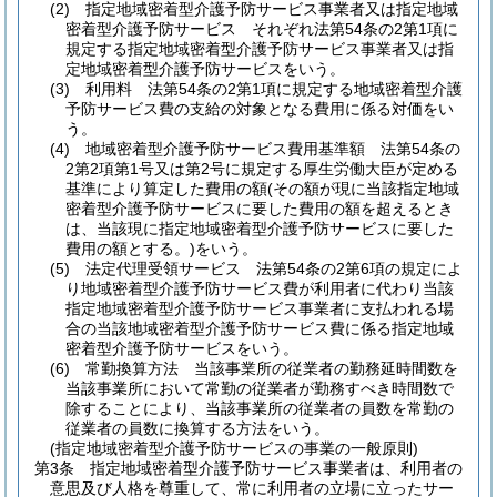
(2)
指定地域密着型介護予防サービス事業者又は指定地域
密着型介護予防サービス それぞれ法第54条の2第1項に
規定する指定地域密着型介護予防サービス事業者又は指
定地域密着型介護予防サービスをいう。
(3)
利用料 法第54条の2第1項に規定する地域密着型介護
予防サービス費の支給の対象となる費用に係る対価をい
う。
(4)
地域密着型介護予防サービス費用基準額 法第54条の
2第2項第1号又は第2号に規定する厚生労働大臣が定める
基準により算定した費用の額
(その額が現に当該指定地域
密着型介護予防サービスに要した費用の額を超えるとき
は、当該現に指定地域密着型介護予防サービスに要した
費用の額とする。)
をいう。
(5)
法定代理受領サービス 法第54条の2第6項の規定によ
り地域密着型介護予防サービス費が利用者に代わり当該
指定地域密着型介護予防サービス事業者に支払われる場
合の当該地域密着型介護予防サービス費に係る指定地域
密着型介護予防サービスをいう。
(6)
常勤換算方法 当該事業所の従業者の勤務延時間数を
当該事業所において常勤の従業者が勤務すべき時間数で
除することにより、当該事業所の従業者の員数を常勤の
従業者の員数に換算する方法をいう。
(指定地域密着型介護予防サービスの事業の一般原則)
第3条
指定地域密着型介護予防サービス事業者は、利用者の
意思及び人格を尊重して、常に利用者の立場に立ったサー