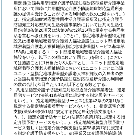
用定員
(当該共用型指定介護予防認知症対応型通所介護事業
所において同時に共用型指定介護予防認知症対応型通所介
護の提供を受けることができる利用者の数の上限をいう。)
は、指定認知症対応型共同生活介護事業所又は指定介護予
防認知症対応型共同生活介護事業所においては共同生活住
居
(法第8条第20項又は法第8条の2第15項に規定する共同生
活を営むべき住居をいう。)
ごとに、指定地域密着型特定施
設又は指定地域密着型介護老人福祉施設
(ユニット型指定地
域密着型介護老人福祉施設
(指定地域密着型サービス基準第
158条に規定するユニット型指定地域密着型介護老人福祉
施設をいう。以下この項において同じ。)
を除く。)
におい
ては施設ごとに1日当たり3人以下とし、ユニット型指定地
域密着型介護老人福祉施設においてはユニットごとに当該
ユニット型指定地域密着型介護老人福祉施設の入居者の数
と当該共用型指定介護予防認知症対応型通所介護の利用者
の数の合計が1日当たり12人以下となる数とする。
2
共用型指定介護予防認知症対応型通所介護事業者は、指定
居宅サービス
(法第41条第1項に規定する指定居宅サービス
をいう。)
、指定地域密着型サービス
(法第42条の2第1項に
規定する指定地域密着型サービスをいう。)
、指定居宅介護
支援
(法第46条第1項に規定する指定居宅介護支援をい
う。)
、指定介護予防サービス
(法第53条第1項に規定する指
定介護予防サービスをいう。)
、指定地域密着型介護予防サ
ービス若しくは指定介護予防支援
(法第58条第1項に規定す
る指定介護予防支援をいう。)
の事業又は介護保険施設
(法