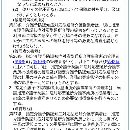
なったと認められるとき。
(2)
偽りその他不正な行為によって保険給付を受け、又は
受けようとしたとき。
(緊急時等の対応)
第25条
介護予防認知症対応型通所介護従業者は、現に指定
介護予防認知症対応型通所介護の提供を行っているときに
利用者に病状の急変が生じた場合その他必要な場合は、速
やかに主治の医師への連絡を行う等の必要な措置を講じな
ければならない。
(管理者の責務)
第26条
指定介護予防認知症対応型通所介護事業所の管理者
(
第6条
又は
第10条
の管理者をいう。以下この条及び
第42条
において同じ。)
は、指定介護予防認知症対応型通所介護事
業所の従業者の管理及び指定介護予防認知症対応型通所介
護の利用の申込みに係る調整、業務の実施状況の把握その
他の管理を一元的に行うものとする。
2
指定介護予防認知症対応型通所介護事業所の管理者は、当
該指定介護予防認知症対応型通所介護事業所の従業者にこ
の節の規定を遵守させるため必要な指揮命令を行うものと
する。
(運営規程)
第27条
指定介護予防認知症対応型通所介護事業者は、指定
介護予防認知症対応型通所介護事業所ごとに、次に掲げる
事業の運営についての重要事項に関する規程
(以下この章に
おいて「運営規程」という。)
を定めておかなければならな