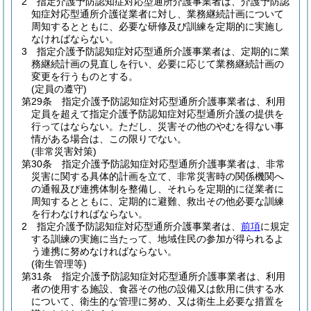
2
指定介護予防認知症対応型通所介護事業者は、介護予防認
知症対応型通所介護従業者に対し、業務継続計画について
周知するとともに、必要な研修及び訓練を定期的に実施し
なければならない。
3
指定介護予防認知症対応型通所介護事業者は、定期的に業
務継続計画の見直しを行い、必要に応じて業務継続計画の
変更を行うものとする。
(定員の遵守)
第29条
指定介護予防認知症対応型通所介護事業者は、利用
定員を超えて指定介護予防認知症対応型通所介護の提供を
行ってはならない。
ただし、災害その他のやむを得ない事
情がある場合は、この限りでない。
(非常災害対策)
第30条
指定介護予防認知症対応型通所介護事業者は、非常
災害に関する具体的計画を立て、非常災害時の関係機関へ
の通報及び連携体制を整備し、それらを定期的に従業者に
周知するとともに、定期的に避難、救出その他必要な訓練
を行わなければならない。
2
指定介護予防認知症対応型通所介護事業者は、
前項
に規定
する訓練の実施に当たって、地域住民の参加が得られるよ
う連携に努めなければならない。
(衛生管理等)
第31条
指定介護予防認知症対応型通所介護事業者は、利用
者の使用する施設、食器その他の設備又は飲用に供する水
について、衛生的な管理に努め、又は衛生上必要な措置を