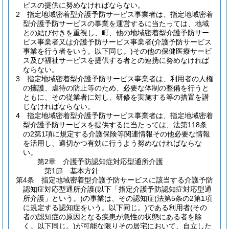
ビスの提供に努めなければならない。
2
指定地域密着型介護予防サービス事業者は、指定地域密着
型介護予防サービスの事業を運営するに当たっては、地域
との結び付きを重視し、町、他の地域密着型介護予防サー
ビス事業者又は介護予防サービス事業者
(介護予防サービス
事業を行う者をいう。以下同じ。)
その他の保健医療サービ
ス及び福祉サービスを提供する者との連携に努めなければ
ならない。
3
指定地域密着型介護予防サービス事業者は、利用者の人権
の擁護、虐待の防止等のため、必要な体制の整備を行うと
ともに、その従業者に対し、研修を実施する等の措置を講
じなければならない。
4
指定地域密着型介護予防サービス事業者は、指定地域密着
型介護予防サービスを提供するに当たっては、法第118条
の2第1項に規定する介護保険等関連情報その他必要な情報
を活用し、適切かつ有効に行うよう努めなければならな
い。
第2章
介護予防認知症対応型通所介護
第1節
基本方針
第4条
指定地域密着型介護予防サービスに該当する介護予防
認知症対応型通所介護
(以下「指定介護予防認知症対応型通
所介護」という。)
の事業は、その認知症
(法第5条の2第1項
に規定する認知症をいう。以下同じ。)
である利用者
(その
者の認知症の原因となる疾患が急性の状態にある者を除
く。以下同じ。)
が可能な限りその居宅において、自立した