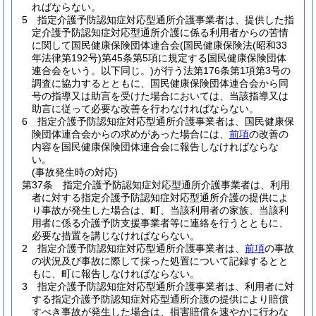
ればならない。
5
指定介護予防認知症対応型通所介護事業者は、提供した指
定介護予防認知症対応型通所介護に係る利用者からの苦情
に関して国民健康保険団体連合会
(国民健康保険法
(昭和33
年法律第192号)
第45条第5項に規定する国民健康保険団体
連合会をいう。以下同じ。)
が行う法第176条第1項第3号の
調査に協力するとともに、国民健康保険団体連合会から同
号の指導又は助言を受けた場合においては、当該指導又は
助言に従って必要な改善を行わなければならない。
6
指定介護予防認知症対応型通所介護事業者は、国民健康保
険団体連合会からの求めがあった場合には、
前項
の改善の
内容を国民健康保険団体連合会に報告しなければならな
い。
(事故発生時の対応)
第37条
指定介護予防認知症対応型通所介護事業者は、利用
者に対する指定介護予防認知症対応型通所介護の提供によ
り事故が発生した場合は、町、当該利用者の家族、当該利
用者に係る介護予防支援事業者等に連絡を行うとともに、
必要な措置を講じなければならない。
2
指定介護予防認知症対応型通所介護事業者は、
前項
の事故
の状況及び事故に際して採った処置について記録するとと
もに、町に報告しなければならない。
3
指定介護予防認知症対応型通所介護事業者は、利用者に対
する指定介護予防認知症対応型通所介護の提供により賠償
すべき事故が発生した場合は、損害賠償を速やかに行わな