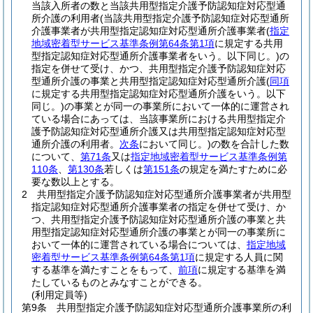
当該入所者の数と当該共用型指定介護予防認知症対応型通
所介護の利用者
(当該共用型指定介護予防認知症対応型通所
介護事業者が共用型指定認知症対応型通所介護事業者
(
指定
地域密着型サービス基準条例第64条第1項
に規定する共用
型指定認知症対応型通所介護事業者をいう。以下同じ。)
の
指定を併せて受け、かつ、共用型指定介護予防認知症対応
型通所介護の事業と共用型指定認知症対応型通所介護
(
同項
に規定する共用型指定認知症対応型通所介護をいう。以下
同じ。)
の事業とが同一の事業所において一体的に運営され
ている場合にあっては、当該事業所における共用型指定介
護予防認知症対応型通所介護又は共用型指定認知症対応型
通所介護の利用者。
次条
において同じ。)
の数を合計した数
について、
第71条
又は
指定地域密着型サービス基準条例第
110条
、
第130条
若しくは
第151条
の規定を満たすために必
要な数以上とする。
2
共用型指定介護予防認知症対応型通所介護事業者が共用型
指定認知症対応型通所介護事業者の指定を併せて受け、か
つ、共用型指定介護予防認知症対応型通所介護の事業と共
用型指定認知症対応型通所介護の事業とが同一の事業所に
おいて一体的に運営されている場合については、
指定地域
密着型サービス基準条例第64条第1項
に規定する人員に関
する基準を満たすことをもって、
前項
に規定する基準を満
たしているものとみなすことができる。
(利用定員等)
第9条
共用型指定介護予防認知症対応型通所介護事業所の利