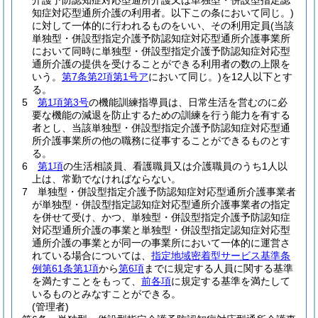
介護予防認知症対応型通所介護又は単独型・併設型指定認
知症対応型通所介護の利用者。以下この条において同じ。)
に対して一体的に行われるものをいい、その利用定員
(当該
単独型・併設型指定介護予防認知症対応型通所介護事業所
において同時に単独型・併設型指定介護予防認知症対応型
通所介護の提供を受けることができる利用者の数の上限を
いう。
第7条第2項第1号ア
において同じ。)
を12人以下とす
る。
5
第1項第3号
の機能訓練指導員は、日常生活を営むのに必
要な機能の減退を防止するための訓練を行う能力を有する
者とし、当該単独型・併設型指定介護予防認知症対応型通
所介護事業所の他の職務に従事することができるものとす
る。
6
第1項
の生活相談員、看護職員又は介護職員のうち1人以
上は、常勤でなければならない。
7
単独型・併設型指定介護予防認知症対応型通所介護事業者
が単独型・併設型指定認知症対応型通所介護事業者の指定
を併せて受け、かつ、単独型・併設型指定介護予防認知症
対応型通所介護の事業と単独型・併設型指定認知症対応型
通所介護の事業とが同一の事業所において一体的に運営さ
れている場合については、
指定地域密着型サービス基準条
例第61条第1項
から
第6項
までに規定する人員に関する基準
を満たすことをもって、
前各項
に規定する基準を満たして
いるものとみなすことができる。
(管理者)