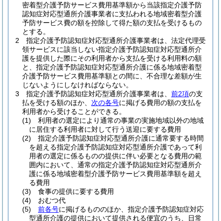
密着型介護予防サービス費用基準額から当該指定介護予防
認知症対応型通所介護事業者に支払われる地域密着型介護
予防サービス費の額を控除して得た額の支払を受けるもの
とする。
2
指定介護予防認知症対応型通所介護事業者は、法定代理受
領サービスに該当しない指定介護予防認知症対応型通所介
護を提供した際にその利用者から支払を受ける利用料の額
と、指定介護予防認知症対応型通所介護に係る地域密着型
介護予防サービス費用基準額との間に、不合理な差額が生
じないようにしなければならない。
3
指定介護予防認知症対応型通所介護事業者は、
前2項
の支
払を受ける額のほか、
次の各号
に掲げる費用の額の支払を
利用者から受けることができる。
(1)
利用者の選定により通常の事業の実施地域以外の地域
に居住する利用者に対して行う送迎に要する費用
(2)
指定介護予防認知症対応型通所介護に通常要する時間
を超える指定介護予防認知症対応型通所介護であって利
用者の選定に係るものの提供に伴い必要となる費用の範
囲内において、通常の指定介護予防認知症対応型通所介
護に係る地域密着型介護予防サービス費用基準額を超え
る費用
(3)
食事の提供に要する費用
(4)
おむつ代
(5)
前各号
に掲げるもののほか、指定介護予防認知症対応
型通所介護の提供において提供される便宜のうち、日常