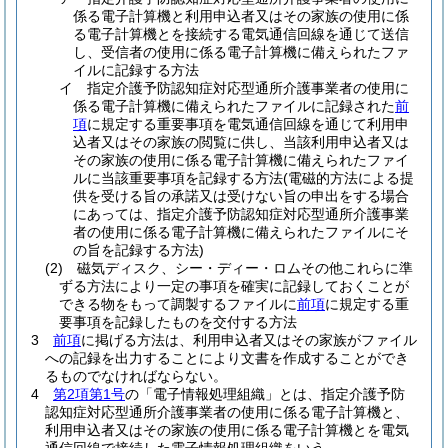
係る電子計算機と利用申込者又はその家族の使用に係
る電子計算機とを接続する電気通信回線を通じて送信
し、受信者の使用に係る電子計算機に備えられたファ
イルに記録する方法
イ
指定介護予防認知症対応型通所介護事業者の使用に
係る電子計算機に備えられたファイルに記録された
前
項
に規定する重要事項を電気通信回線を通じて利用申
込者又はその家族の閲覧に供し、当該利用申込者又は
その家族の使用に係る電子計算機に備えられたファイ
ルに当該重要事項を記録する方法
(電磁的方法による提
供を受ける旨の承諾又は受けない旨の申出をする場合
にあっては、指定介護予防認知症対応型通所介護事業
者の使用に係る電子計算機に備えられたファイルにそ
の旨を記録する方法)
(2)
磁気ディスク、シー・ディー・ロムその他これらに準
ずる方法により一定の事項を確実に記録しておくことが
できる物をもって調製するファイルに
前項
に規定する重
要事項を記録したものを交付する方法
3
前項
に掲げる方法は、利用申込者又はその家族がファイル
への記録を出力することにより文書を作成することができ
るものでなければならない。
4
第2項第1号
の「電子情報処理組織」とは、指定介護予防
認知症対応型通所介護事業者の使用に係る電子計算機と、
利用申込者又はその家族の使用に係る電子計算機とを電気