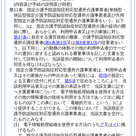
(内容及び手続の説明及び同意)
第11条
指定介護予防認知症対応型通所介護事業者
(単独型・
併設型指定介護予防認知症対応型通所介護事業者及び共用
型指定介護予防認知症対応型通所介護事業者をいう。以下
同じ。)
は、指定介護予防認知症対応型通所介護の提供の開
始に際し、あらかじめ、利用申込者又はその家族に対し、
第27条
に規定する運営規程の概要、介護予防認知症対応型
通所介護従業者
(
第5条第1項
又は
第8条第1項
の従業者をい
う。以下同じ。)
の勤務の体制その他の利用申込者のサービ
スの選択に資すると認められる重要事項を記した文書を交
付して説明を行い、当該提供の開始について利用申込者の
同意を得なければならない。
2
指定介護予防認知症対応型通所介護事業者は、利用申込者
又はその家族からの申出があった場合には、
前項
の規定に
よる文書の交付に代えて、
第5項
で定めるところにより、当
該利用申込者又はその家族の承諾を得て、当該文書に記す
べき重要事項について、電子情報処理組織を使用する方法
その他の情報通信の技術を利用する方法であって次に掲げ
るもの
(以下この条において「電磁的方法」という。)
によ
り提供することができる。
この場合において、当該指定介
護予防認知症対応型通所介護事業者は、当該文書を交付し
たものとみなす。
(1)
電子情報処理組織を使用する方法のうち
ア
又は
イ
に掲
げるもの
ア
指定介護予防認知症対応型通所介護事業者の使用に