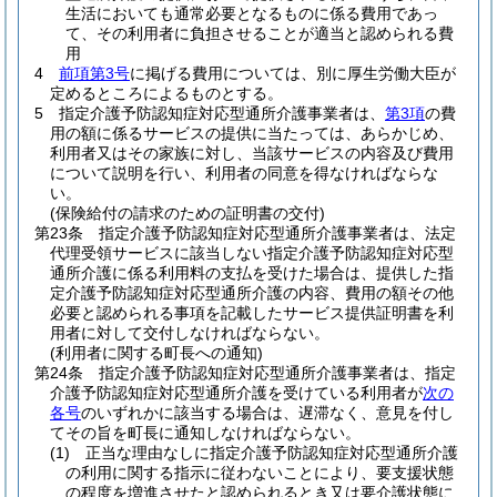
生活においても通常必要となるものに係る費用であっ
て、その利用者に負担させることが適当と認められる費
用
4
前項第3号
に掲げる費用については、別に厚生労働大臣が
定めるところによるものとする。
5
指定介護予防認知症対応型通所介護事業者は、
第3項
の費
用の額に係るサービスの提供に当たっては、あらかじめ、
利用者又はその家族に対し、当該サービスの内容及び費用
について説明を行い、利用者の同意を得なければならな
い。
(保険給付の請求のための証明書の交付)
第23条
指定介護予防認知症対応型通所介護事業者は、法定
代理受領サービスに該当しない指定介護予防認知症対応型
通所介護に係る利用料の支払を受けた場合は、提供した指
定介護予防認知症対応型通所介護の内容、費用の額その他
必要と認められる事項を記載したサービス提供証明書を利
用者に対して交付しなければならない。
(利用者に関する町長への通知)
第24条
指定介護予防認知症対応型通所介護事業者は、指定
介護予防認知症対応型通所介護を受けている利用者が
次の
各号
のいずれかに該当する場合は、遅滞なく、意見を付し
てその旨を町長に通知しなければならない。
(1)
正当な理由なしに指定介護予防認知症対応型通所介護
の利用に関する指示に従わないことにより、要支援状態
の程度を増進させたと認められるとき又は要介護状態に