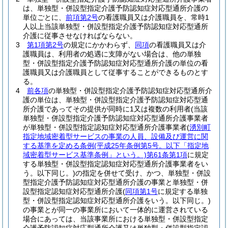
は、単独型・併設型指定介護予防認知症対応型通所介護の
単位ごとに、
前項第2号
の看護職員又は介護職員を、常時1
人以上当該単独型・併設型指定介護予防認知症対応型通所
介護に従事させなければならない。
3
第1項第2号
の規定にかかわらず、
同項
の看護職員又は介
護職員は、利用者の処遇に支障がない場合は、他の単独
型・併設型指定介護予防認知症対応型通所介護の単位の看
護職員又は介護職員として従事することができるものとす
る。
4
前各項
の単独型・併設型指定介護予防認知症対応型通所介
護の単位は、単独型・併設型指定介護予防認知症対応型通
所介護であってその提供が同時に1又は複数の利用者
(当該
単独型・併設型指定介護予防認知症対応型通所介護事業者
が単独型・併設型指定認知症対応型通所介護事業者
(
湧別町
指定地域密着型サービスの事業の人員、設備及び運営に関
する基準を定める条例
(平成25年条例第5号。以下「指定地
域密着型サービス基準条例」という。)
第61条第1項
に規定
する単独型・併設型指定認知症対応型通所介護事業者をい
う。以下同じ。)
の指定を併せて受け、かつ、単独型・併設
型指定介護予防認知症対応型通所介護の事業と単独型・併
設型指定認知症対応型通所介護
(
同項第1号
に規定する単独
型・併設型指定認知症対応型通所介護をいう。以下同じ。)
の事業とが同一の事業所において一体的に運営されている
場合にあっては、当該事業所における単独型・併設型指定