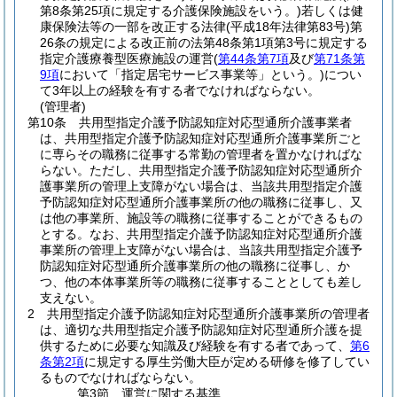
第8条第25項に規定する介護保険施設をいう。)
若しくは健
康保険法等の一部を改正する法律
(平成18年法律第83号)
第
26条の規定による改正前の法第48条第1項第3号に規定する
指定介護療養型医療施設の運営
(
第44条第7項
及び
第71条第
9項
において「指定居宅サービス事業等」という。)
につい
て3年以上の経験を有する者でなければならない。
(管理者)
第10条
共用型指定介護予防認知症対応型通所介護事業者
は、共用型指定介護予防認知症対応型通所介護事業所ごと
に専らその職務に従事する常勤の管理者を置かなければな
らない。
ただし、共用型指定介護予防認知症対応型通所介
護事業所の管理上支障がない場合は、当該共用型指定介護
予防認知症対応型通所介護事業所の他の職務に従事し、又
は他の事業所、施設等の職務に従事することができるもの
とする。
なお、共用型指定介護予防認知症対応型通所介護
事業所の管理上支障がない場合は、当該共用型指定介護予
防認知症対応型通所介護事業所の他の職務に従事し、か
つ、他の本体事業所等の職務に従事することとしても差し
支えない。
2
共用型指定介護予防認知症対応型通所介護事業所の管理者
は、適切な共用型指定介護予防認知症対応型通所介護を提
供するために必要な知識及び経験を有する者であって、
第6
条第2項
に規定する厚生労働大臣が定める研修を修了してい
るものでなければならない。
第3節
運営に関する基準