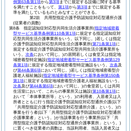
例第63条第1項
から
第3項
までに規定する設備に関する基準
を満たすことをもって、
第1項
から
第3項
までに規定する基
準を満たしているものとみなすことができる。
第2款
共用型指定介護予防認知症対応型通所介護
(従業者の員数)
第8条
指定認知症対応型共同生活介護事業所
(
指定地域密着
型サービス基準条例第110条第1項
に規定する指定認知症対
応型共同生活介護事業所をいう。以下同じ。)
若しくは指定
介護予防認知症対応型共同生活介護事業所
(
第71条第1項
に
規定する指定介護予防認知症対応型共同生活介護事業所を
いう。
次条
において同じ。)
の居間若しくは食堂又は指定地
域密着型特定施設
(
指定地域密着型サービス基準条例第129
条第1項
に規定する指定地域密着型特定施設をいう。
次条
及
び
第44条第6項
において同じ。)
若しくは指定地域密着型介
護老人福祉施設
(
指定地域密着型サービス基準条例第150条
第1項
に規定する指定地域密着型介護老人福祉施設をいう。
次条
及び
第44条第6項
において同じ。)
の食堂若しくは共同
生活室において、これらの事業所又は施設
(
第10条第1項
に
おいて「本体事業所等」という。)
の利用者、入居者又は入
所者とともに行う指定介護予防認知症対応型通所介護
(以下
「共用型指定介護予防認知症対応型通所介護」という。)
の
事業を行う者
(以下「共用型指定介護予防認知症対応型通所
介護事業者」という。)
が当該事業を行う事業所
(以下「共
用型指定介護予防認知症対応型通所介護事業所」という。)
に置くべき従業者の員数は、当該利用者、当該入居者又は