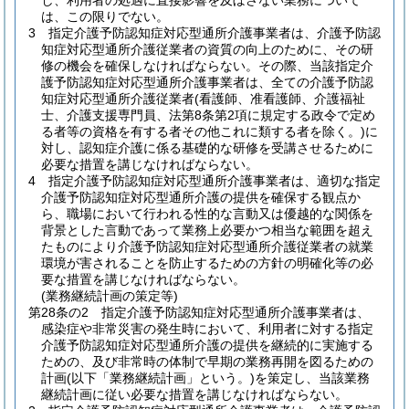
し、利用者の処遇に直接影響を及ぼさない業務について
は、この限りでない。
3
指定介護予防認知症対応型通所介護事業者は、介護予防認
知症対応型通所介護従業者の資質の向上のために、その研
修の機会を確保しなければならない。
その際、当該指定介
護予防認知症対応型通所介護事業者は、全ての介護予防認
知症対応型通所介護従業者
(看護師、准看護師、介護福祉
士、介護支援専門員、法第8条第2項に規定する政令で定め
る者等の資格を有する者その他これに類する者を除く。)
に
対し、認知症介護に係る基礎的な研修を受講させるために
必要な措置を講じなければならない。
4
指定介護予防認知症対応型通所介護事業者は、適切な指定
介護予防認知症対応型通所介護の提供を確保する観点か
ら、職場において行われる性的な言動又は優越的な関係を
背景とした言動であって業務上必要かつ相当な範囲を超え
たものにより介護予防認知症対応型通所介護従業者の就業
環境が害されることを防止するための方針の明確化等の必
要な措置を講じなければならない。
(業務継続計画の策定等)
第28条の2
指定介護予防認知症対応型通所介護事業者は、
感染症や非常災害の発生時において、利用者に対する指定
介護予防認知症対応型通所介護の提供を継続的に実施する
ための、及び非常時の体制で早期の業務再開を図るための
計画
(以下「業務継続計画」という。)
を策定し、当該業務
継続計画に従い必要な措置を講じなければならない。