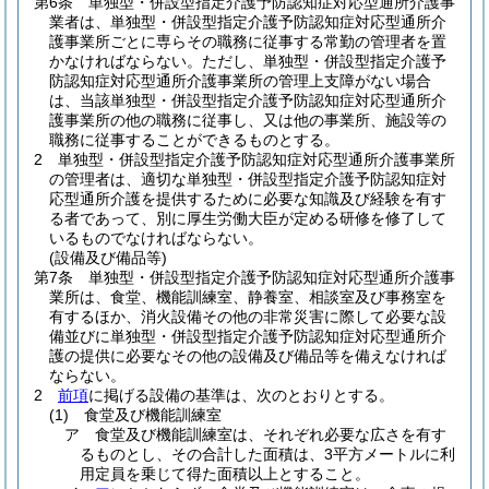
第6条
単独型・併設型指定介護予防認知症対応型通所介護事
業者は、単独型・併設型指定介護予防認知症対応型通所介
護事業所ごとに専らその職務に従事する常勤の管理者を置
かなければならない。
ただし、単独型・併設型指定介護予
防認知症対応型通所介護事業所の管理上支障がない場合
は、当該単独型・併設型指定介護予防認知症対応型通所介
護事業所の他の職務に従事し、又は他の事業所、施設等の
職務に従事することができるものとする。
2
単独型・併設型指定介護予防認知症対応型通所介護事業所
の管理者は、適切な単独型・併設型指定介護予防認知症対
応型通所介護を提供するために必要な知識及び経験を有す
る者であって、別に厚生労働大臣が定める研修を修了して
いるものでなければならない。
(設備及び備品等)
第7条
単独型・併設型指定介護予防認知症対応型通所介護事
業所は、食堂、機能訓練室、静養室、相談室及び事務室を
有するほか、消火設備その他の非常災害に際して必要な設
備並びに単独型・併設型指定介護予防認知症対応型通所介
護の提供に必要なその他の設備及び備品等を備えなければ
ならない。
2
前項
に掲げる設備の基準は、次のとおりとする。
(1)
食堂及び機能訓練室
ア
食堂及び機能訓練室は、それぞれ必要な広さを有す
るものとし、その合計した面積は、3平方メートルに利
用定員を乗じて得た面積以上とすること。