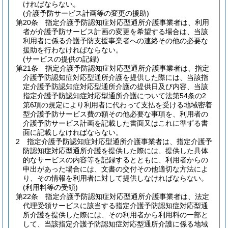
ければならない。
(介護予防サービス計画等の変更の援助)
第20条
指定介護予防認知症対応型通所介護事業者は、利用
者が介護予防サービス計画の変更を希望する場合は、当該
利用者に係る介護予防支援事業者への連絡その他の必要な
援助を行わなければならない。
(サービスの提供の記録)
第21条
指定介護予防認知症対応型通所介護事業者は、指定
介護予防認知症対応型通所介護を提供した際には、当該指
定介護予防認知症対応型通所介護の提供日及び内容、当該
指定介護予防認知症対応型通所介護について法第54条の2
第6項の規定により利用者に代わって支払を受ける地域密着
型介護予防サービス費の額その他必要な事項を、利用者の
介護予防サービス計画を記載した書面又はこれに準ずる書
面に記載しなければならない。
2
指定介護予防認知症対応型通所介護事業者は、指定介護予
防認知症対応型通所介護を提供した際には、提供した具体
的なサービスの内容等を記録するとともに、利用者からの
申出があった場合には、文書の交付その他適切な方法によ
り、その情報を利用者に対して提供しなければならない。
(利用料等の受領)
第22条
指定介護予防認知症対応型通所介護事業者は、法定
代理受領サービスに該当する指定介護予防認知症対応型通
所介護を提供した際には、その利用者から利用料の一部と
して、当該指定介護予防認知症対応型通所介護に係る地域