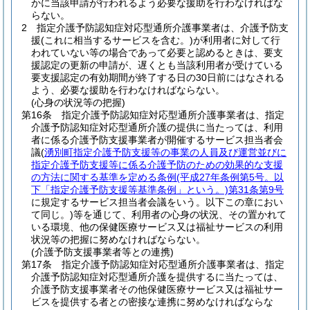
かに当該申請が行われるよう必要な援助を行わなければな
らない。
2
指定介護予防認知症対応型通所介護事業者は、介護予防支
援
(これに相当するサービスを含む。)
が利用者に対して行
われていない等の場合であって必要と認めるときは、要支
援認定の更新の申請が、遅くとも当該利用者が受けている
要支援認定の有効期間が終了する日の30日前にはなされる
よう、必要な援助を行わなければならない。
(心身の状況等の把握)
第16条
指定介護予防認知症対応型通所介護事業者は、指定
介護予防認知症対応型通所介護の提供に当たっては、利用
者に係る介護予防支援事業者が開催するサービス担当者会
議
(
湧別町指定介護予防支援等の事業の人員及び運営並びに
指定介護予防支援等に係る介護予防のための効果的な支援
の方法に関する基準を定める条例
(平成27年条例第5号。以
下「指定介護予防支援等基準条例」という。)
第31条第9号
に規定するサービス担当者会議をいう。以下この章におい
て同じ。)
等を通じて、利用者の心身の状況、その置かれて
いる環境、他の保健医療サービス又は福祉サービスの利用
状況等の把握に努めなければならない。
(介護予防支援事業者等との連携)
第17条
指定介護予防認知症対応型通所介護事業者は、指定
介護予防認知症対応型通所介護を提供するに当たっては、
介護予防支援事業者その他保健医療サービス又は福祉サー
ビスを提供する者との密接な連携に努めなければならな