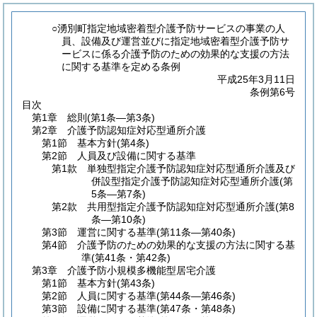
○湧別町指定地域密着型介護予防サービスの事業の人
員、設備及び運営並びに指定地域密着型介護予防サ
ービスに係る介護予防のための効果的な支援の方法
に関する基準を定める条例
平成25年3月11日
条例第6号
目次
第1章
総則
(第1条―第3条)
第2章
介護予防認知症対応型通所介護
第1節
基本方針
(第4条)
第2節
人員及び設備に関する基準
第1款
単独型指定介護予防認知症対応型通所介護及び
併設型指定介護予防認知症対応型通所介護
(第
5条―第7条)
第2款
共用型指定介護予防認知症対応型通所介護
(第8
条―第10条)
第3節
運営に関する基準
(第11条―第40条)
第4節
介護予防のための効果的な支援の方法に関する基
準
(第41条・第42条)
第3章
介護予防小規模多機能型居宅介護
第1節
基本方針
(第43条)
第2節
人員に関する基準
(第44条―第46条)
第3節
設備に関する基準
(第47条・第48条)