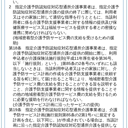
い。
2
指定介護予防認知症対応型通所介護事業者は、指定介護予
防認知症対応型通所介護の提供の終了に際しては、利用者
又はその家族に対して適切な指導を行うとともに、当該利
用者に係る介護予防支援事業者に対する情報の提供及び保
健医療サービス又は福祉サービスを提供する者との密接な
連携に努めなければならない。
(地域密着型介護予防サービス費の支給を受けるための援
助)
第18条
指定介護予防認知症対応型通所介護事業者は、指定
介護予防認知症対応型通所介護の提供の開始に際し、利用
申込者が介護保険法施行規則
(平成11年厚生省令第36号。
以下「施行規則」という。)
第85条の2各号のいずれにも該
当しないときは、当該利用申込者又はその家族に対し、介
護予防サービス計画の作成を介護予防支援事業者に依頼す
る旨を町に対して届け出ること等により、地域密着型介護
予防サービス費の支給を受けることができる旨を説明する
こと、介護予防支援事業者に関する情報を提供することそ
の他の地域密着型介護予防サービス費の支給を受けるため
に必要な援助を行わなければならない。
(介護予防サービス計画に沿ったサービスの提供)
第19条
指定介護予防認知症対応型通所介護事業者は、介護
予防サービス計画
(施行規則第85条の2第1号ハに規定する
計画を含む。以下同じ。)
が作成されている場合は、当該計
画に沿った指定介護予防認知症対応型通所介護を提供しな