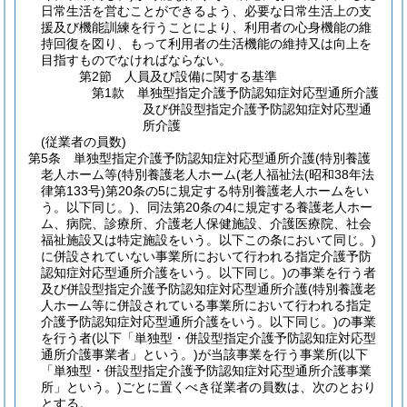
日常生活を営むことができるよう、必要な日常生活上の支
援及び機能訓練を行うことにより、利用者の心身機能の維
持回復を図り、もって利用者の生活機能の維持又は向上を
目指すものでなければならない。
第2節
人員及び設備に関する基準
第1款
単独型指定介護予防認知症対応型通所介護
及び併設型指定介護予防認知症対応型通
所介護
(従業者の員数)
第5条
単独型指定介護予防認知症対応型通所介護
(特別養護
老人ホーム等
(特別養護老人ホーム
(老人福祉法
(昭和38年法
律第133号)
第20条の5に規定する特別養護老人ホームをい
う。以下同じ。)
、同法第20条の4に規定する養護老人ホー
ム、病院、診療所、介護老人保健施設、介護医療院、社会
福祉施設又は特定施設をいう。以下この条において同じ。)
に併設されていない事業所において行われる指定介護予防
認知症対応型通所介護をいう。以下同じ。)
の事業を行う者
及び併設型指定介護予防認知症対応型通所介護
(特別養護老
人ホーム等に併設されている事業所において行われる指定
介護予防認知症対応型通所介護をいう。以下同じ。)
の事業
を行う者
(以下「単独型・併設型指定介護予防認知症対応型
通所介護事業者」という。)
が当該事業を行う事業所
(以下
「単独型・併設型指定介護予防認知症対応型通所介護事業
所」という。)
ごとに置くべき従業者の員数は、次のとおり
とする。