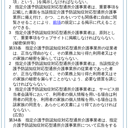
項」という。)
を掲示しなければならない。
2
指定介護予防認知症対応型通所介護事業者は、重要事項を
記載した書面を当該指定介護予防認知症対応型通所介護事
業所に備え付け、かつ、これをいつでも関係者に自由に閲
覧させることにより、
前項
の規定による掲示に代えること
ができる。
3
指定介護予防認知症対応型通所介護事業者は、原則とし
て、重要事項をウェブサイトに掲載しなければならない。
(秘密保持等)
第33条
指定介護予防認知症対応型通所介護事業所の従業者
は、正当な理由がなく、その業務上知り得た利用者又はそ
の家族の秘密を漏らしてはならない。
2
指定介護予防認知症対応型通所介護事業者は、当該指定介
護予防認知症対応型通所介護事業所の従業者であった者
が、正当な理由がなく、その業務上知り得た利用者又はそ
の家族の秘密を漏らすことがないよう、必要な措置を講じ
なければならない。
3
指定介護予防認知症対応型通所介護事業者は、サービス担
当者会議等において、利用者の個人情報を用いる場合は利
用者の同意を、利用者の家族の個人情報を用いる場合は当
該家族の同意を、あらかじめ文書により得ておかなければ
ならない。
(広告)
第34条
指定介護予防認知症対応型通所介護事業者は、指定
介護予防認知症対応型通所介護事業所について広告をする