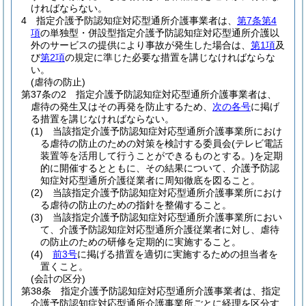
ければならない。
4
指定介護予防認知症対応型通所介護事業者は、
第7条第4
項
の単独型・併設型指定介護予防認知症対応型通所介護以
外のサービスの提供により事故が発生した場合は、
第1項
及
び
第2項
の規定に準じた必要な措置を講じなければならな
い。
(虐待の防止)
第37条の2
指定介護予防認知症対応型通所介護事業者は、
虐待の発生又はその再発を防止するため、
次の各号
に掲げ
る措置を講じなければならない。
(1)
当該指定介護予防認知症対応型通所介護事業所におけ
る虐待の防止のための対策を検討する委員会
(テレビ電話
装置等を活用して行うことができるものとする。)
を定期
的に開催するとともに、その結果について、介護予防認
知症対応型通所介護従業者に周知徹底を図ること。
(2)
当該指定介護予防認知症対応型通所介護事業所におけ
る虐待の防止のための指針を整備すること。
(3)
当該指定介護予防認知症対応型通所介護事業所におい
て、介護予防認知症対応型通所介護従業者に対し、虐待
の防止のための研修を定期的に実施すること。
(4)
前3号
に掲げる措置を適切に実施するための担当者を
置くこと。
(会計の区分)
第38条
指定介護予防認知症対応型通所介護事業者は、指定
介護予防認知症対応型通所介護事業所ごとに経理を区分す