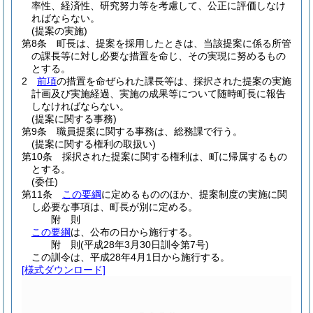
率性、経済性、研究努力等を考慮して、公正に評価しなけ
ればならない。
(提案の実施)
第8条
町長は、提案を採用したときは、当該提案に係る所管
の課長等に対し必要な措置を命じ、その実現に努めるもの
とする。
2
前項
の措置を命ぜられた課長等は、採択された提案の実施
計画及び実施経過、実施の成果等について随時町長に報告
しなければならない。
(提案に関する事務)
第9条
職員提案に関する事務は、総務課で行う。
(提案に関する権利の取扱い)
第10条
採択された提案に関する権利は、町に帰属するもの
とする。
(委任)
第11条
この要綱
に定めるもののほか、提案制度の実施に関
し必要な事項は、町長が別に定める。
附
則
この要綱
は、公布の日から施行する。
附
則
(平成28年3月30日
訓令第7号)
この訓令は、平成28年4月1日から施行する。
[様式ダウンロード]