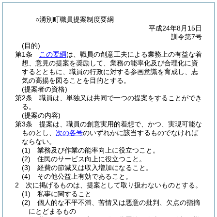
○湧別町職員提案制度要綱
平成24年8月15日
訓令第7号
(目的)
第1条
この要綱
は、職員の創意工夫による業務上の有益な着
想、意見の提案を奨励して、業務の能率化及び合理化に資
するとともに、職員の行政に対する参画意識を育成し、志
気の高揚を図ることを目的とする。
(提案者の資格)
第2条
職員は、単独又は共同で一つの提案をすることができ
る。
(提案の内容)
第3条
提案は、職員の創意実用的着想で、かつ、実現可能な
ものとし、
次の各号
のいずれかに該当するものでなければ
ならない。
(1)
業務及び作業の能率向上に役立つこと。
(2)
住民のサービス向上に役立つこと。
(3)
経費の節減又は収入増加になること。
(4)
その他公益上有効であること。
2
次に掲げるものは、提案として取り扱わないものとする。
(1)
私事に関すること
(2)
個人的な不平不満、苦情又は悪意の批判、欠点の指摘
にとどまるもの