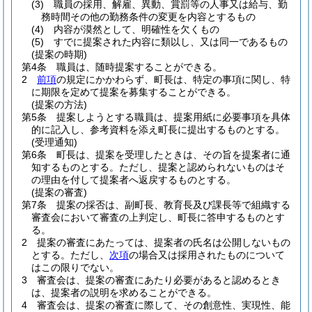
(3)
職員の採用、解雇、異動、賞罰等の人事又は給与、勤
務時間その他の勤務条件の変更を内容とするもの
(4)
内容が漠然として、明確性を欠くもの
(5)
すでに提案された内容に類以し、又は同一であるもの
(提案の時期)
第4条
職員は、随時提案することができる。
2
前項
の規定にかかわらず、町長は、特定の事項に関し、特
に期限を定めて提案を募集することができる。
(提案の方法)
第5条
提案しようとする職員は、提案用紙に必要事項を具体
的に記入し、参考資料を添え町長に提出するものとする。
(受理通知)
第6条
町長は、提案を受理したときは、その旨を提案者に通
知するものとする。
ただし、提案と認められないものはそ
の理由を付して提案者へ返戻するものとする。
(提案の審査)
第7条
提案の採否は、副町長、教育長及び課長等で組織する
審査会において審査の上判定し、町長に答申するものとす
る。
2
提案の審査にあたっては、提案者の氏名は公開しないもの
とする。
ただし、
次項
の場合又は採用されたものについて
はこの限りでない。
3
審査会は、提案の審査にあたり必要があると認めるとき
は、提案者の説明を求めることができる。
4
審査会は、提案の審査に際して、その創意性、実現性、能