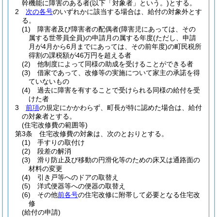
幹機能に障害のある者
(以下「対象者」という。)
とする。
2
次の各号
のいずれかに該当する場合は、給付の対象外とす
る。
(1)
障害者及び障害者の配偶者
(障害児にあっては、その
属する世帯員全員)
の申請月の属する年度
(ただし、申請
月が4月から6月までにあっては、その前年度)
の町民税所
得割の課税額が46万円を超える者
(2)
他制度によって同様の助成を受けることができる者
(3)
借家であって、改修等の実施について家主の承諾を得
ていないもの
(4)
過去に障害を有することで受けられる同様の給付を受
けた者
3
前項
の規定にかかわらず、町長が特に認めた場合は、給付
の対象者とする。
(住宅改修費の範囲等)
第3条
住宅改修費の対象は、次のとおりとする。
(1)
手すりの取付け
(2)
段差の解消
(3)
滑り防止及び移動の円滑化等のための床又は通路面の
材料の変更
(4)
引き戸等へのドアの取替え
(5)
洋式便器等への便器の取替え
(6)
その他
前各号
の住宅改修に附帯して必要となる住宅改
修
(給付の申請)