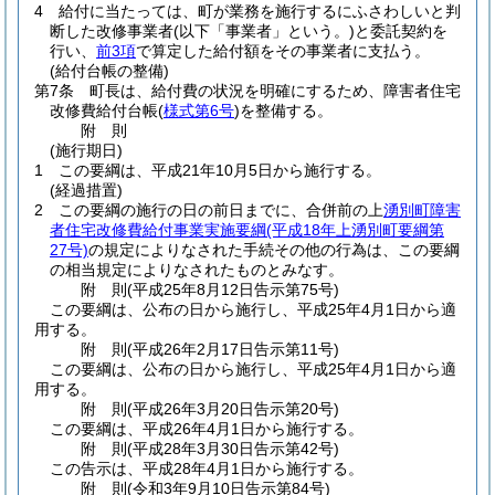
4
給付に当たっては、町が業務を施行するにふさわしいと判
断した改修事業者
(以下「事業者」という。)
と委託契約を
行い、
前3項
で算定した給付額をその事業者に支払う。
(給付台帳の整備)
第7条
町長は、給付費の状況を明確にするため、障害者住宅
改修費給付台帳
(
様式第6号
)
を整備する。
附
則
(施行期日)
1
この要綱は、平成21年10月5日から施行する。
(経過措置)
2
この要綱の施行の日の前日までに、合併前の上
湧別町障害
者住宅改修費給付事業実施要綱
(平成18年上湧別町要綱第
27号)
の規定によりなされた手続その他の行為は、この要綱
の相当規定によりなされたものとみなす。
附
則
(平成25年8月12日
告示第75号)
この要綱は、公布の日から施行し、平成25年4月1日から適
用する。
附
則
(平成26年2月17日
告示第11号)
この要綱は、公布の日から施行し、平成25年4月1日から適
用する。
附
則
(平成26年3月20日
告示第20号)
この要綱は、平成26年4月1日から施行する。
附
則
(平成28年3月30日
告示第42号)
この告示は、平成28年4月1日から施行する。
附
則
(令和3年9月10日
告示第84号)