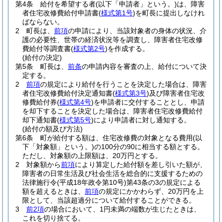
第4条
給付を希望する者
(以下「申請者」という。)
は、障害
者住宅改修費給付申請書
(
様式第1号
)
を町長に提出しなけれ
ばならない。
2
町長は、
前項
の申請により、当該対象者の身体の状況、介
護の必要性、世帯の経済状況等を調査し、障害者住宅改修
費給付等調査書
(
様式第2号
)
を作成する。
(給付の決定)
第5条
町長は、
前条
の申請内容を審査の上、給付について決
定する。
2
前項
の規定により給付を行うことを決定した場合は、障害
者住宅改修費給付決定通知書
(
様式第3号
)
及び障害者住宅改
修費給付券
(
様式第4号
)
を申請者に交付することとし、申請
を却下することを決定した場合は、障害者住宅改修費給付
却下通知書
(
様式第5号
)
により申請者に対し通知する。
(給付の額及び方法)
第6条
町が給付する額は、住宅改修費の対象となる費用
(以
下「対象額」という。)
の100分の90に相当する額とする。
ただし、対象額の上限額は、20万円とする。
2
対象額から
前項
により算定した給付額を差し引いた額が、
障害者の日常生活及び社会生活を総合的に支援するための
法律施行令
(平成18年政令第10号)
第43条の3の規定による
額を超えるときは、
前項
の規定にかかわらず、20万円を上
限として、当該超過分について給付することができる。
3
前2項
の場合において、1円未満の端数が生じたときは、
これを切り捨てる。