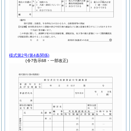
様式第2号
(第4条関係)
(令7告示68・一部改正)