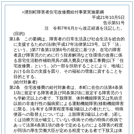
○湧別町障害者住宅改修費給付事業実施要綱
平成21年10月5日
告示第51号
注 令和7年6月から改正経過を注記した。
(目的)
第1条
この要綱は、障害者の日常生活及び社会生活を総合的
に支援するための法律
(平成17年法律第123号。以下「法」
という。)
第77条第1項第6号の規定に基づき、在宅の障害
者及び障害児のために行う段差解消など住環境の改善に係
る居宅生活動作補助用具の購入費及び改修工事費
(以下「住
宅改修費」という。)
の一部を扶助することにより、地域に
おける自立の支援を図り、その福祉の増進に資することを
目的とする。
(給付対象者)
第2条
住宅改修費の給付対象者は、本町に在住の法第4条第
1項に規定する障害者及び同条第2項に規定する障害児のう
ち学齢児以上の者で、下肢障害、体幹機能障害又は乳幼児
以前の非進行性の脳病変による運動機能障害
(移動機能障害
に限る。)
を有する障害程度等級3級以上の者
(ただし、特殊
便器への取替えについては、上肢障害2級以上の者。)
若し
くは治療方法が確立していない疾病その他の特殊の疾病で
あって法第4条第1項の政令で定めるものによる障害の程度
が同項の厚生労働大臣が定める程度である者で下肢又は体