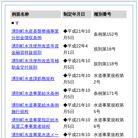
例規名称
制定年月日
種別番号
■ す
湧別町水産基盤整備事業
◆平成21年10
条例第152号
分担金徴収条例
月5日
湧別町水洗便所改造等資
◆平成22年4
規則第18号
金融資斡旋規則
月1日
湧別町水洗便所改造等補
◆平成21年10
規則第118号
助金交付規則
月5日
◆平成21年10
水道事業規程第
湧別町水道課処務規程
月5日
2号
◆平成21年10
湧別町水道事業給水条例
条例第171号
月5日
湧別町水道事業給水条例
◆平成21年10
水道事業規程第
施行規程
月5日
5号
湧別町水道事業指定給水
◆平成21年10
水道事業規程第
装置工事事業者規程
月5日
6号
湧別町水道事業水道メー
◆平成21年10
水道事業規程第