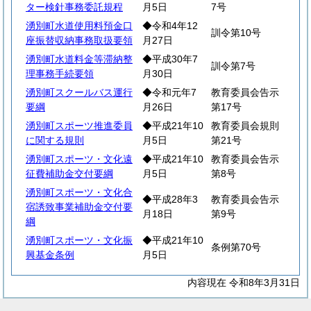
ター検針事務委託規程
月5日
7号
湧別町水道使用料預金口
◆令和4年12
訓令第10号
座振替収納事務取扱要領
月27日
湧別町水道料金等滞納整
◆平成30年7
訓令第7号
理事務手続要領
月30日
湧別町スクールバス運行
◆令和元年7
教育委員会告示
要綱
月26日
第17号
湧別町スポーツ推進委員
◆平成21年10
教育委員会規則
に関する規則
月5日
第21号
湧別町スポーツ・文化遠
◆平成21年10
教育委員会告示
征費補助金交付要綱
月5日
第8号
湧別町スポーツ・文化合
◆平成28年3
教育委員会告示
宿誘致事業補助金交付要
月18日
第9号
綱
湧別町スポーツ・文化振
◆平成21年10
条例第70号
興基金条例
月5日
内容現在 令和8年3月31日