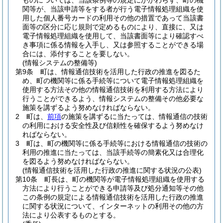
ものについては、当該条例等の規定にかかわらず、町の機
関等が、当該申請等をする者が行う電子情報処理組織を使
用した個人番号カードの利用その他の措置であって当該書
面等の区分に応じ規則で定めるものにより、直接に、又は
電子情報処理組織を使用して、当該書面等により確認すべ
き事項に係る情報を入手し、又は参照することができる場
合には、添付することを要しない。
(情報システムの整備等)
第9条
町は、情報通信技術を活用した行政の推進を図るた
め、町の機関等に係る手続等について電子情報処理組織を
使用する方法その他の情報通信技術を利用する方法により
行うことができるよう、情報システムの整備その他必要な
施策を講ずるよう努めなければならない。
2
町は、
前項
の施策を講ずるに当たっては、情報通信の技術
の利用における安全性及び信頼性を確保するよう努めなけ
ればならない。
3
町は、町の機関等に係る手続等における情報通信の技術の
利用の推進に当たっては、当該手続等の簡素化又は合理化
を図るよう努めなければならない。
(情報通信技術を活用した行政の推進に関する状況の公表)
第10条
町長は、町の機関等が電子情報処理組織を使用する
方法により行うことができる申請等及び処分通知等その他
この条例の規定による情報通信技術を活用した行政の推進
に関する状況について、インターネットの利用その他の方
法により公表するものとする。