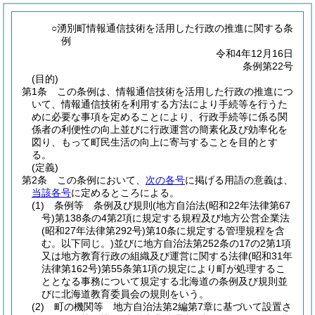
○湧別町情報通信技術を活用した行政の推進に関する条
例
令和4年12月16日
条例第22号
(目的)
第1条
この条例は、情報通信技術を活用した行政の推進につ
いて、情報通信技術を利用する方法により手続等を行うた
めに必要な事項を定めることにより、行政手続等に係る関
係者の利便性の向上並びに行政運営の簡素化及び効率化を
図り、もって町民生活の向上に寄与することを目的とす
る。
(定義)
第2条
この条例において、
次の各号
に掲げる用語の意義は、
当該各号
に定めるところによる。
(1)
条例等 条例及び規則
(地方自治法
(昭和22年法律第67
号)
第138条の4第2項に規定する規程及び地方公営企業法
(昭和27年法律第292号)
第10条に規定する管理規程を含
む。以下同じ。)
並びに地方自治法第252条の17の2第1項
又は地方教育行政の組織及び運営に関する法律
(昭和31年
法律第162号)
第55条第1項の規定により町が処理するこ
ととなる事務について規定する北海道の条例及び規則並
びに北海道教育委員会の規則をいう。
(2)
町の機関等 地方自治法第2編第7章に基づいて設置さ