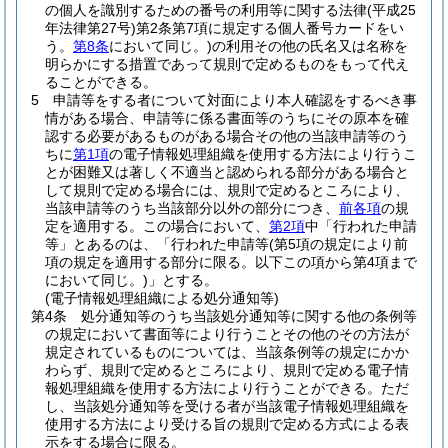
の個人を識別するための番号の利用等に関する法律
(平成25
年法律第27号)
第2条第7項に規定する個人番号カードをい
う。
第8条
において同じ。)
の利用その他の氏名又は名称を
明らかにする措置であって規則で定めるものをもって代え
ることができる。
5
申請等をする者について対面により本人確認をするべき事
情がある場合、申請等に係る書面等のうちにその原本を確
認する必要があるものがある場合その他の当該申請等のう
ちに
第1項
の電子情報処理組織を使用する方法により行うこ
とが困難又は著しく不適当と認められる部分がある場合と
して規則で定める場合には、規則で定めるところにより、
当該申請等のうち当該部分以外の部分につき、
前各項
の規
定を適用する。
この場合において、
第2項
中「行われた申請
等」とあるのは、「行われた申請等
(第5項の規定により前
項の規定を適用する部分に限る。以下この項から第4項まで
において同じ。)
」とする。
(電子情報処理組織による処分通知等)
第4条
処分通知等のうち当該処分通知等に関する他の条例等
の規定において書面等により行うことその他のその方法が
規定されているものについては、当該条例等の規定にかか
わらず、規則で定めるところにより、規則で定める電子情
報処理組織を使用する方法により行うことができる。
ただ
し、当該処分通知等を受ける者が当該電子情報処理組織を
使用する方法により受ける旨の規則で定める方式による表
示をする場合に限る。