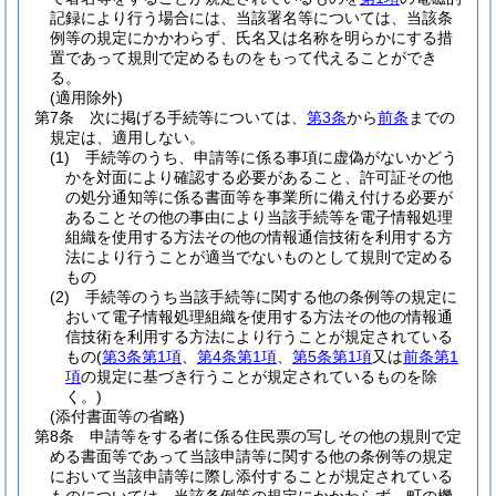
記録により行う場合には、当該署名等については、当該条
例等の規定にかかわらず、氏名又は名称を明らかにする措
置であって規則で定めるものをもって代えることができ
る。
(適用除外)
第7条
次に掲げる手続等については、
第3条
から
前条
までの
規定は、適用しない。
(1)
手続等のうち、申請等に係る事項に虚偽がないかどう
かを対面により確認する必要があること、許可証その他
の処分通知等に係る書面等を事業所に備え付ける必要が
あることその他の事由により当該手続等を電子情報処理
組織を使用する方法その他の情報通信技術を利用する方
法により行うことが適当でないものとして規則で定める
もの
(2)
手続等のうち当該手続等に関する他の条例等の規定に
おいて電子情報処理組織を使用する方法その他の情報通
信技術を利用する方法により行うことが規定されている
もの
(
第3条第1項
、
第4条第1項
、
第5条第1項
又は
前条第1
項
の規定に基づき行うことが規定されているものを除
く。)
(添付書面等の省略)
第8条
申請等をする者に係る住民票の写しその他の規則で定
める書面等であって当該申請等に関する他の条例等の規定
において当該申請等に際し添付することが規定されている