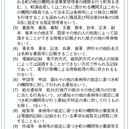
れる町の執行機関
(水道事業管理者の権限を行う町長を含
む。)
、町議会若しくはこれらに置かれる機関又はこれら
の機関の職員であって法令又は条例等により独立に権限
を行使することを認められた職員及び同法第244条の2第
3項に規定する指定管理者をいう。
(3)
書面等 書面、書類、文書、謄本、抄本、正本、副
本、複本その他文字、図形その他の人の知覚によって認
識することができる情報が記載された紙その他の有体物
をいう。
(4)
署名等 署名、記名、自署、連署、押印その他氏名又
は名称を書面等に記載することをいう。
(5)
電磁的記録 電子的方式、磁気的方式その他人の知覚
によっては認識することができない方式で作られる記録
であって、電子計算機による情報処理の用に供されるも
のをいう。
(6)
申請等 申請、届出その他の条例等の規定に基づき町
の機関等に対して行われる通知をいう。
(7)
処分通知等 処分
(行政庁の処分その他公権力の行使
に当たる行為をいう。)
の通知その他の条例等の規定に基
づき町の機関等が行う通知
(不特定の者に対して行うもの
を除く。)
をいう。
(8)
縦覧等 条例等の規定に基づき町の機関等が書面等又
は電磁的記録に記録されている事項を縦覧又は閲覧に供
することをいう。
(9)
作成等 条例等の規定に基づき町の機関等が書面等又