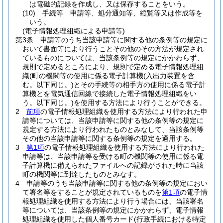
は電磁的記録を作成し、又は保存することをいう。
(10)
手続等 申請等、処分通知等、縦覧等又は作成等を
いう。
(電子情報処理組織による申請等)
第3条
申請等のうち当該申請等に関する他の条例等の規定に
おいて書面等により行うことその他のその方法が規定され
ているものについては、当該条例等の規定にかかわらず、
規則で定めるところにより、規則で定める電子情報処理組
織
(町の機関等の使用に係る電子計算機
(入出力装置を含
む。以下同じ。)
とその手続等の相手方の使用に係る電子計
算機とを電気通信回線で接続した電子情報処理組織をい
う。以下同じ。)
を使用する方法により行うことができる。
2
前項
の電子情報処理組織を使用する方法により行われた申
請等については、当該申請等に関する他の条例等の規定に
規定する方法により行われたものとみなして、当該条例等
その他の当該申請等に関する条例等の規定を適用する。
3
第1項
の電子情報処理組織を使用する方法により行われた
申請等は、当該申請等を受ける町の機関等の使用に係る電
子計算機に備えられたファイルへの記録がされた時に当該
町の機関等に到達したものとみなす。
4
申請等のうち当該申請等に関する他の条例等の規定におい
て署名等をすることが規定されているものを
第1項
の電子情
報処理組織を使用する方法により行う場合には、当該署名
等については、当該条例等の規定にかかわらず、電子情報
処理組織を使用した個人番号カード
(行政手続における特定