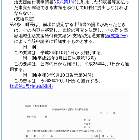
活支援給付費申請書
(
様式第1号
)
に利用した領収書等支払っ
た事実が確認できる書類を添付して町長に提出しなければ
ならない。
(支給決定)
第4条
町長は、前項に規定する申請書の提出があったとき
は、その内容を審査し、支給の可否を決定し、その旨を高
額地域生活支援給付費支給
(不支給)
決定通知書
(
様式第2号
)
により当該申請者に通知するものとする。
附
則
この要綱は、平成24年10月1日から施行する。
附
則
(平成25年8月12日
告示第75号)
この要綱は、公布の日から施行し、平成25年4月1日から適
用する。
附
則
(令和3年9月10日
告示第84号)
この告示は、令和3年10月1日から施行する。
様式第1号
(第3条関係)