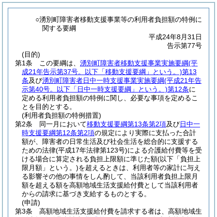
○湧別町障害者移動支援事業等の利用者負担額の特例に
関する要綱
平成24年8月31日
告示第77号
(目的)
第1条
この要綱は、
湧別町障害者移動支援事業実施要綱
(平
成21年告示第37号。以下「移動支援要綱」という。)
第13
条
及び
湧別町障害者日中一時支援事業実施要綱
(平成21年告
示第40号。以下「日中一時支援要綱」という。)
第12条
に
定める利用者負担額の特例に関し、必要な事項を定めるこ
とを目的とする。
(利用者負担額の特例措置)
第2条
同一月において
移動支援要綱第13条第2項
及び
日中一
時支援要綱第12条第2項
の規定により実際に支払った合計
額が、障害者の日常生活及び社会生活を総合的に支援する
ための法律
(平成17年法律第123号)
による介護給付費等を受
ける場合に算定される負担上限額に準じた額
(以下「負担上
限月額」という。)
を超えるときは、利用者等の家計に与え
る影響その他の事情をしん酌して、当該利用者負担上限月
額を超える額を高額地域生活支援給付費として当該利用者
からの請求に基づき支給するものとする。
(申請)
第3条
高額地域生活支援給付費を請求する者は、高額地域生