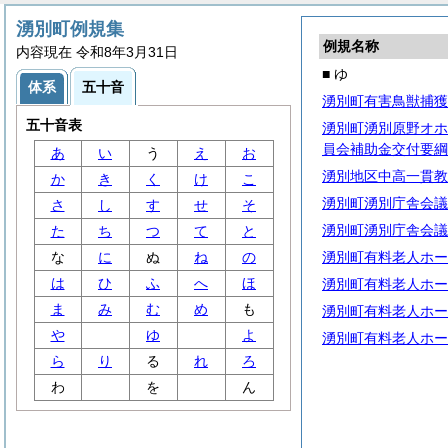
湧別町例規集
例規名称
内容現在 令和8年3月31日
■ ゆ
体系
五十音
湧別町有害鳥獣捕獲
五十音表
湧別町湧別原野オホ
員会補助金交付要綱
あ
い
う
え
お
湧別地区中高一貫教
か
き
く
け
こ
湧別町湧別庁舎会議
さ
し
す
せ
そ
湧別町湧別庁舎会議
た
ち
つ
て
と
な
に
ぬ
ね
の
湧別町有料老人ホー
は
ひ
ふ
へ
ほ
湧別町有料老人ホー
ま
み
む
め
も
湧別町有料老人ホー
や
ゆ
よ
湧別町有料老人ホー
ら
り
る
れ
ろ
わ
を
ん