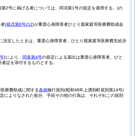
項第2号に掲げる者については、同項第1号の規定を適用する。)
の
格者
(
様式第8号の2
)
が重度心身障害者ひとり親家庭等医療費助成金
に決定したときは、重度心身障害者、ひとり親家庭等医療費支給決
0号
)
により、
同条第4号
の規定による届出は重度心身障害者、ひと
給者証を添付するものとする。
等医療費助成に関する
条例
施行規則
(昭和48年上湧別町規則第14号)
定によりなされた処分、手続その他の行為は、それぞれこの規則
。