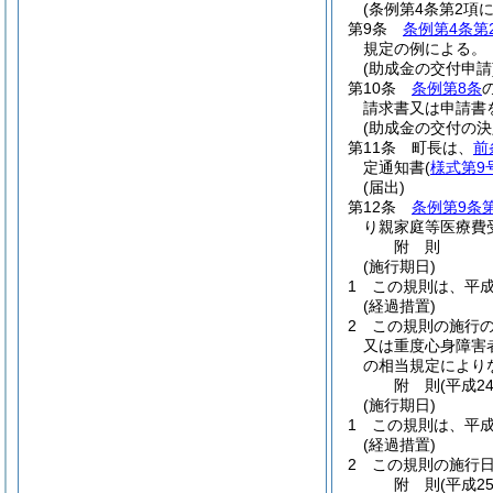
(条例第4条第2項
第9条
条例第4条第
規定の例による。
(助成金の交付申請
第10条
条例第8条
請求書又は申請書
(助成金の交付の決
第11条
町長は、
前
定通知書
(
様式第9
(届出)
第12条
条例第9条
り親家庭等医療費
附
則
(施行期日)
1
この規則は、平成
(経過措置)
2
この規則の施行
又は重度心身障害
の相当規定により
附
則
(平成2
(施行期日)
1
この規則は、平成
(経過措置)
2
この規則の施行
附
則
(平成2