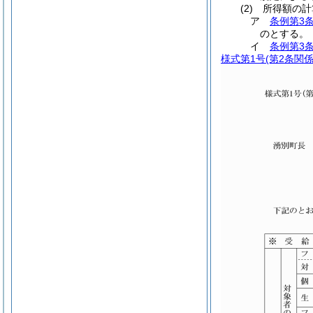
(2) 所得額の
ア
条例第3
のとする。
イ
条例第3
様式第1号
(第2条関係