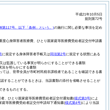
平成21年10月5日
規則第72号
条例第117号。以下「条例」という。)
の施行に関し必要な事項を定め
重度心身障害者医療費、ひとり親家庭等医療費受給者証交付申請書
号
に規定する身体障害者手帳又は
同項第2号
に規定する状態にある
又は監護している事実が明らかにすることができる書類
状況を明らかにする書類
っては、世帯全員が市町村民税非課税者であることを確認できる書
確認することができるときは、当該書類の添付を省略させることが
できるものとする。
害者、ひとり親家庭等医療費受給者証交付通知書
(
様式第3号
)
によ
家庭等医療費受給者証交付申請却下通知書
(
様式第4号
)
により当該