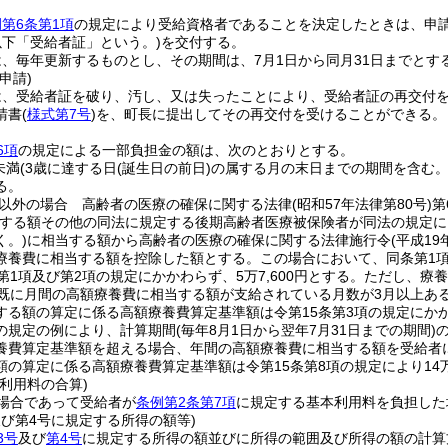
第6条第1項
の規定により受給資格者であることを決定したときは、申
以下「受給者証」という。)
を交付する。
、毎年更新するものとし、その期間は、7月1日から同月31日までとす
申請)
は、受給者証を破り、汚し、又は失ったことにより、受給者証の再交付
請書
(
様式第7号
)
を、町長に提出してその再交付を受けることができる。
6項
の規定による一部負担金の額は、次のとおりとする。
未満
(3歳に達する日
(誕生日の前日)
の属する月の末日までの期間を含む。
る。
以外の場合 高齢者の医療の確保に関する法律
(昭和57年法律第80号)
第
する額その他の同法に規定する後期高齢者医療被保険者が同法の規定に
く。)
に相当する額から高齢者の医療の確保に関する法律施行令
(平成1
療養費に相当する額を控除した額とする。
この場合において、同条第1
第1項及び第2項の規定にかかわらず、5万7,600円とする。
ただし、療養
に既に月間の高額療養費に相当する額が支給されている月数が3月以上ある場
る額の算定に係る高額療養費算定基準額は令第15条第3項の規定にかかわ
2の規定の例により、計算期間
(毎年8月1日から翌年7月31日までの期間)
養費算定基準額を超える場合、年間の高額療養費に相当する額を受給者
の算定に係る高額療養費算定基準額は令第15条第8項の規定により14万4
利用料の合算)
場合であって受給者が
条例第2条第7項
に規定する基本利用料を負担した
及び第4号に規定する所得の額等)
3号
及び
第4号
に規定する所得の額並びに所得の範囲及び所得の額の計算