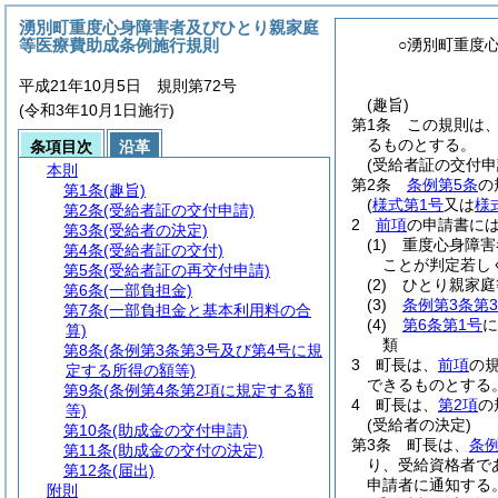
湧別町重度心身障害者及びひとり親家庭
等医療費助成条例施行規則
○湧別町重度
平成21年10月5日 規則第72号
(趣旨)
(令和3年10月1日施行)
第1条
この規則は
るものとする。
条項目次
沿革
(受給者証の交付申
本則
第2条
条例第5条
の
第1条
(趣旨)
(
様式第1号
又は
様
第2条
(受給者証の交付申請)
2
前項
の申請書に
第3条
(受給者の決定)
(1)
重度心身障害
第4条
(受給者証の交付)
ことが判定若し
第5条
(受給者証の再交付申請)
(2)
ひとり親家庭
第6条
(一部負担金)
(3)
条例第3条第
第7条
(一部負担金と基本利用料の合
(4)
第6条第1号
に
算)
類
第8条
(条例第3条第3号及び第4号に規
3
町長は、
前項
の
定する所得の額等)
できるものとする
第9条
(条例第4条第2項に規定する額
4
町長は、
第2項
の
等)
(受給者の決定)
第10条
(助成金の交付申請)
第3条
町長は、
条例
第11条
(助成金の交付の決定)
り、受給資格者で
第12条
(届出)
申請者に通知する
附則