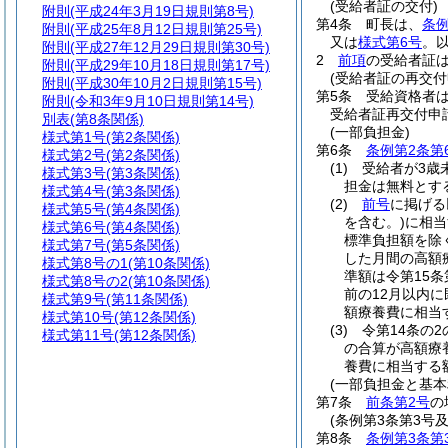
(受給者証の交付)
附則
(平成24年3月19日規則第8号)
第4条
町長は、
条例
附則
(平成25年8月12日規則第25号)
又は
様式第6号
。
附則
(平成27年12月29日規則第30号)
2
前項
の受給者証は
附則
(平成29年10月18日規則第17号)
(受給者証の再交付
附則
(平成30年10月2日規則第15号)
第5条
受給資格者
附則
(令和3年9月10日規則第14号)
受給者証再交付申
別表
(第8条関係)
(一部負担金)
様式第1号
(第2条関係)
第6条
条例第2条第
様式第2号
(第2条関係)
(1)
受給者が3歳
様式第3号
(第3条関係)
担金は無料とす
様式第4号
(第3条関係)
(2)
前号
に掲げる
様式第5号
(第4条関係)
を含む。)
に相当
様式第6号
(第4条関係)
標準負担額を除
様式第7号
(第5条関係)
した月間の高額
様式第8号の1
(第10条関係)
準額は令第15条
様式第8号の2
(第10条関係)
前の12月以内
様式第9号
(第11条関係)
額療養費に相当す
様式第10号
(第12条関係)
(3)
令第14条の
様式第11号
(第12条関係)
の合算が高額療
養費に相当する額
(一部負担金と基本
第7条
前条第2号
の
(条例第3条第3号
第8条
条例第3条第