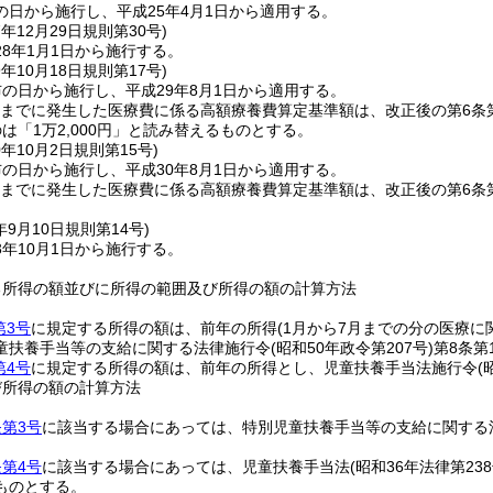
の日から施行し、平成25年4月1日から適用する。
7年12月29日
規則第30号)
8年1月1日から施行する。
9年10月18日
規則第17号)
の日から施行し、平成29年8月1日から適用する。
1日までに発生した医療費に係る高額療養費算定基準額は、改正後の第6条第1項
るのは「1万2,000円」と読み替えるものとする。
0年10月2日
規則第15号)
の日から施行し、平成30年8月1日から適用する。
1日までに発生した医療費に係る高額療養費算定基準額は、改正後の第6条第1項
年9月10日
規則第14号)
年10月1日から施行する。
る所得の額並びに所得の範囲及び所得の額の計算方法
第3号
に規定する所得の額は、前年の所得(1月から7月までの分の医療に
童扶養手当等の支給に関する法律施行令(昭和50年政令第207号)第8条
第4号
に規定する所得の額は、前年の所得とし、児童扶養手当法施行令(昭和
び所得の額の計算方法
条第3号
に該当する場合にあっては、特別児童扶養手当等の支給に関する
条第4号
に該当する場合にあっては、児童扶養手当法(昭和36年法律第238
ものとする。