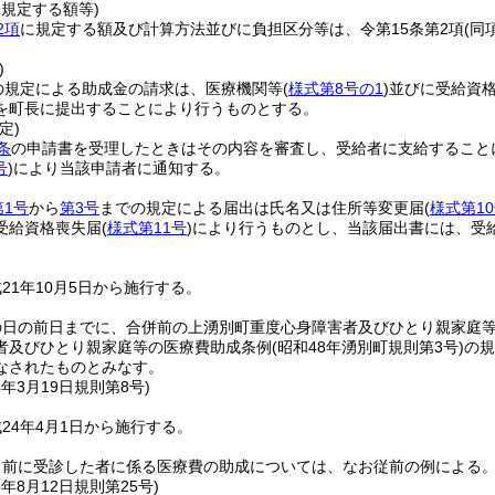
に規定する額等)
2項
に規定する額及び計算方法並びに負担区分等は、令第15条第2項
(同
)
の規定による助成金の請求は、医療機関等
(
様式第8号の1
)
並びに受給資
を町長に提出することにより行うものとする。
定)
条
の申請書を受理したときはその内容を審査し、受給者に支給すること
号
)
により当該申請者に通知する。
第1号
から
第3号
までの規定による届出は氏名又は住所等変更届
(
様式第1
受給資格喪失届
(
様式第11号
)
により行うものとし、当該届出書には、受
21年10月5日から施行する。
の日の前日までに、合併前の上湧別町重度心身障害者及びひとり親家庭
者及びひとり親家庭等の医療費助成条例
(昭和48年湧別町規則第3号)
の規
なされたものとみなす。
4年3月19日
規則第8号)
24年4月1日から施行する。
日前に受診した者に係る医療費の助成については、なお従前の例による
5年8月12日
規則第25号)