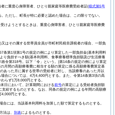
請者に重度心身障害者、ひとり親家庭等医療費受給者証
(
様式第5号
る。
ただし、町長が特に必要と認めた場合は、この限りでない。
を受けようとするときは、重度心身障害者、ひとり親家庭等医療費
)
又はその属する世帯員全員が市町村民税非課税者の場合、一部負
67条第1項第1号の規定の例により算定した一部負担金
(基本利用料
より負担すべき額
(基本利用料、食事療養標準負担額及び生活療養
9年政令第318号。以下「令」という。)
第14条の規定の例により算定
項の月間の高額療養費に相当する額の算定に係る高額療養費算定基
のあった月に属する世帯の受給者に対し、当該療養のあった月以
合については、4万4,400円とする。
また、令第14条第3項の高
らず1万8,000円とする。
の末日において、計算期間における
前号
の算定による受給者負担額
に支給するものとする。
なお、同条の規定の例による年間の高額療
,000円とする。
場合には、当該基本利用料を加算した額で算定するものとする。
方法は、
別表
によるものとする。