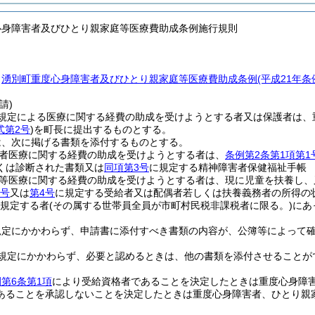
心身障害者及びひとり親家庭等医療費助成条例施行規則
、
湧別町重度心身障害者及びひとり親家庭等医療費助成条例
(平成21年
請)
規定による医療に関する経費の助成を受けようとする者又は保護者は、
式第2号
)
を町長に提出するものとする。
は、次に掲げる書類を添付するものとする。
者医療に関する経費の助成を受けようとする者は、
条例第2条第1項第1
くは診断された書類又は
同項第3号
に規定する精神障害者保健福祉手帳
等医療に関する経費の助成を受けようとする者は、現に児童を扶養し、
3号
又は
第4号
に規定する受給者又は配偶者若しくは扶養義務者の所得の
規定する者
(その属する世帯員全員が市町村民税非課税者に限る。)
にあ
規定にかかわらず、申請書に添付すべき書類の内容が、公簿等によって
。
規定にかかわらず、必要と認めるときは、他の書類を添付させることが
第6条第1項
により受給資格者であることを決定したときは重度心身障
あることを承認しないことを決定したときは重度心身障害者、ひとり親
。