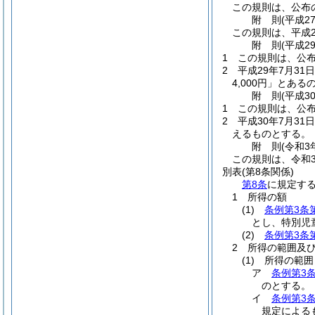
この規則は、公布
附
則
(平成2
この規則は、平成2
附
則
(平成2
1
この規則は、公布
2
平成29年7月3
4,000円」とあ
附
則
(平成3
1
この規則は、公布
2
平成30年7月3
えるものとする。
附
則
(令和3
この規則は、令和3
別表
(第8条関係)
第8条
に規定す
1 所得の額
(1)
条例第3条
とし、特別児
(2)
条例第3条
2 所得の範囲及
(1) 所得の範囲
ア
条例第3
のとする。
イ
条例第3
規定による