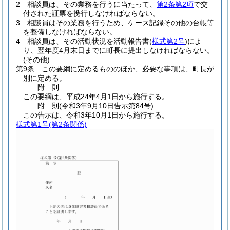
2
相談員は、その業務を行うに当たって、
第2条第2項
で交
付された証票を携行しなければならない。
3
相談員はその業務を行うため、ケース記録その他の台帳等
を整備しなければならない。
4
相談員は、その活動状況を活動報告書
(
様式第2号
)
によ
り、翌年度4月末日までに町長に提出しなければならない。
(その他)
第9条
この要綱に定めるもののほか、必要な事項は、町長が
別に定める。
附
則
この要綱は、平成24年4月1日から施行する。
附
則
(令和3年9月10日
告示第84号)
この告示は、令和3年10月1日から施行する。
様式第1号
(第2条関係)