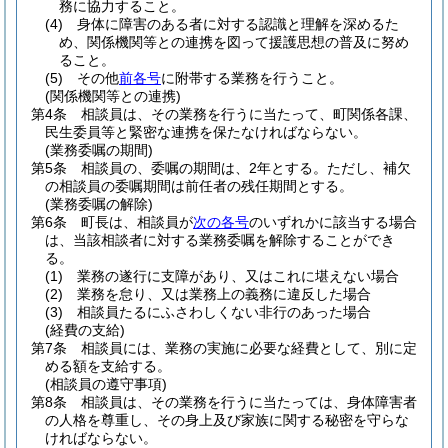
務に協力すること。
(4)
身体に障害のある者に対する認識と理解を深めるた
め、関係機関等との連携を図って援護思想の普及に努め
ること。
(5)
その他
前各号
に附帯する業務を行うこと。
(関係機関等との連携)
第4条
相談員は、その業務を行うに当たって、町関係各課、
民生委員等と緊密な連携を保たなければならない。
(業務委嘱の期間)
第5条
相談員の、委嘱の期間は、2年とする。
ただし、補欠
の相談員の委嘱期間は前任者の残任期間とする。
(業務委嘱の解除)
第6条
町長は、相談員が
次の各号
のいずれかに該当する場合
は、当該相談者に対する業務委嘱を解除することができ
る。
(1)
業務の遂行に支障があり、又はこれに堪えない場合
(2)
業務を怠り、又は業務上の義務に違反した場合
(3)
相談員たるにふさわしくない非行のあった場合
(経費の支給)
第7条
相談員には、業務の実施に必要な経費として、別に定
める額を支給する。
(相談員の遵守事項)
第8条
相談員は、その業務を行うに当たっては、身体障害者
の人格を尊重し、その身上及び家族に関する秘密を守らな
ければならない。