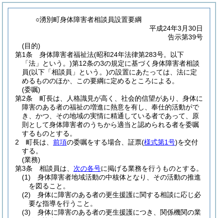
○湧別町身体障害者相談員設置要綱
平成24年3月30日
告示第39号
(目的)
第1条
身体障害者福祉法
(昭和24年法律第283号。以下
「法」という。)
第12条の3の規定に基づく身体障害者相談
員
(以下「相談員」という。)
の設置にあたっては、法に定
めるもののほか、この要綱に定めるところによる。
(委嘱)
第2条
町長は、人格識見が高く、社会的信望があり、身体に
障害のある者の福祉の増進に熱意を有し、奉仕的活動がで
き、かつ、その地域の実情に精通している者であって、原
則として身体障害者のうちから適当と認められる者を委嘱
するものとする。
2
町長は、
前項
の委嘱をする場合、証票
(
様式第1号
)
を交付
する。
(業務)
第3条
相談員は、
次の各号
に掲げる業務を行うものとする。
(1)
身体障害者地域活動の中核体となり、その活動の推進
を図ること。
(2)
身体に障害のある者の更生援護に関する相談に応じ必
要な指導を行うこと。
(3)
身体に障害のある者の更生援護につき、関係機関の業