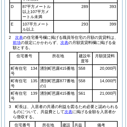
D
87平方メートル
289
393
以上107平方メ
ートル未満
E
107平方メート
293
399
ル以上
2
次表
の住宅番号欄に掲げる職員等住宅の月額の賃貸料は、
前項
の規定にかかわらず、
次表
の月額賃貸料欄に掲げる金
額とする。
住宅番号
所在地
建設年
月額賃貸料
度等
町有住宅 134
湧別町芭露415番地
S58
20,000円
号
町有住宅 135
湧別町芭露877番地
S58
14,000円
号
の1
町有住宅 139
湧別町芭露415番地
S61
21,000円
号
3
町長は、入居者の共通の利益を図るため必要と認められる
ものについて、共益費として
次表
に掲げる金額を入居者か
ら徴収する。
住宅番号
所在地
建設
共益
備考