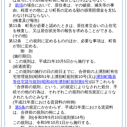
は直ちにその詳細を町長に報告しなければならない。
2
前項
の場合において、居住者は、その破損、滅失等の事
由、程度その他により町長の定める額の損害賠償金を支払
わなければならない。
(検査及び報告)
第11条
町長が必要と認めたときは、居住者立会いの上住宅
を検査し、又は居住状況等の報告を求めることができる。
(その他)
第12条
この規則に定めるもののほか、必要な事項は、町長
が別に定める。
附
則
(施行期日)
1
この規則は、平成21年10月5日から施行する。
(経過措置)
2
この規則の施行の日の前日までに、合併前の上湧別町有住
宅管理規則
(昭和51年上湧別町規則第10号)
又は
湧別町職員
等住宅貸与規則
(昭和40年湧別町規則第6号)
(以下これらを
「合併前の規則」という。)
の規定によりなされた処分、手
続その他の行為は、それぞれこの規則の相当規定によりな
されたものとみなす。
(平成21年度における賃貸料の特例)
3
第5条
の規定にかかわらず、平成21年度における賃貸料
は、合併前の規則の例による。
附
則
(令和3年9月10日
規則第14号)
この規則は、令和3年10月1日から施行する。