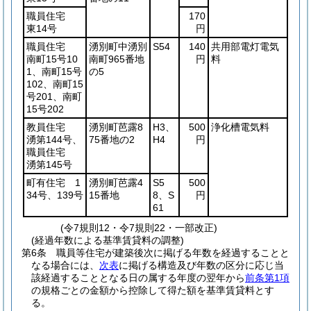
職員住宅
170
東14号
円
職員住宅
湧別町中湧別
S54
140
共用部電灯電気
南町15号10
南町965番地
円
料
1、南町15号
の5
102、南町15
号201、南町
15号202
教員住宅
湧別町芭露8
H3、
500
浄化槽電気料
湧第144号、
75番地の2
H4
円
職員住宅
湧第145号
町有住宅 1
湧別町芭露4
S5
500
34号、139号
15番地
8、S
円
61
(令7規則12・令7規則22・一部改正)
(経過年数による基準賃貸料の調整)
第6条
職員等住宅が建築後次に掲げる年数を経過することと
なる場合には、
次表
に掲げる構造及び年数の区分に応じ当
該経過することとなる日の属する年度の翌年から
前条第1項
の規格ごとの金額から控除して得た額を基準賃貸料とす
る。