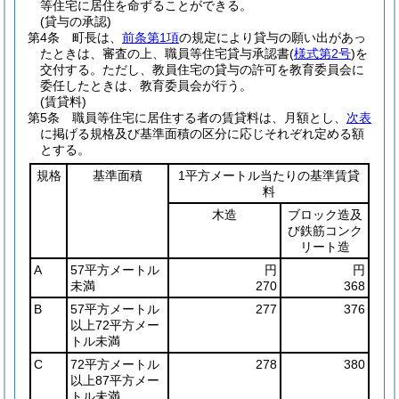
等住宅に居住を命ずることができる。
(貸与の承認)
第4条
町長は、
前条第1項
の規定により貸与の願い出があっ
たときは、審査の上、職員等住宅貸与承認書
(
様式第2号
)
を
交付する。
ただし、教員住宅の貸与の許可を教育委員会に
委任したときは、教育委員会が行う。
(賃貸料)
第5条
職員等住宅に居住する者の賃貸料は、月額とし、
次表
に掲げる規格及び基準面積の区分に応じそれぞれ定める額
とする。
規格
基準面積
1平方メートル当たりの基準賃貸
料
木造
ブロック造及
び鉄筋コンク
リート造
A
57平方メートル
円
円
未満
270
368
B
57平方メートル
277
376
以上72平方メー
トル未満
C
72平方メートル
278
380
以上87平方メー
トル未満