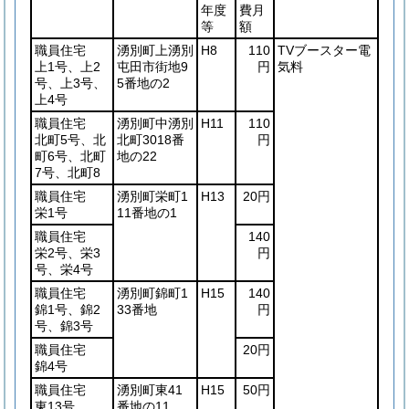
年度
費月
等
額
職員住宅
湧別町上湧別
H8
110
TVブースター電
上1号、上2
屯田市街地9
円
気料
号、上3号、
5番地の2
上4号
職員住宅
湧別町中湧別
H11
110
北町5号、北
北町3018番
円
町6号、北町
地の22
7号、北町8
職員住宅
湧別町栄町1
H13
20円
栄1号
11番地の1
職員住宅
140
栄2号、栄3
円
号、栄4号
職員住宅
湧別町錦町1
H15
140
錦1号、錦2
33番地
円
号、錦3号
職員住宅
20円
錦4号
職員住宅
湧別町東41
H15
50円
東13号
番地の11