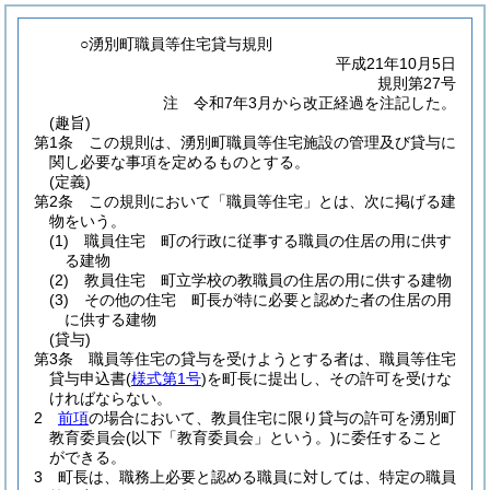
○湧別町職員等住宅貸与規則
平成21年10月5日
規則第27号
注 令和7年3月から改正経過を注記した。
(趣旨)
第1条
この規則は、湧別町職員等住宅施設の管理及び貸与に
関し必要な事項を定めるものとする。
(定義)
第2条
この規則において「職員等住宅」とは、次に掲げる建
物をいう。
(1)
職員住宅 町の行政に従事する職員の住居の用に供す
る建物
(2)
教員住宅 町立学校の教職員の住居の用に供する建物
(3)
その他の住宅 町長が特に必要と認めた者の住居の用
に供する建物
(貸与)
第3条
職員等住宅の貸与を受けようとする者は、職員等住宅
貸与申込書
(
様式第1号
)
を町長に提出し、その許可を受けな
ければならない。
2
前項
の場合において、教員住宅に限り貸与の許可を湧別町
教育委員会
(以下「教育委員会」という。)
に委任すること
ができる。
3
町長は、職務上必要と認める職員に対しては、特定の職員