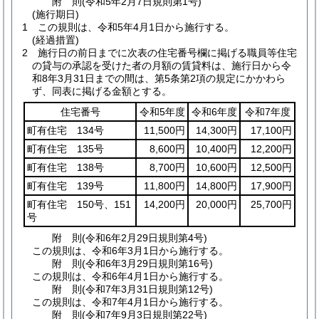
附
則
(令和5年2月7日
規則第1号)
(施行期日)
1
この規則は、令和5年4月1日から施行する。
(経過措置)
2
施行日の前日までに次表の住宅番号欄に掲げる職員等住宅
の貸与の承認を受けた者の月額の賃貸料は、施行日から令
和8年3月31日までの間は、第5条第2項の規定にかかわら
ず、同表に掲げる金額とする。
住宅番号
令和5年度
令和6年度
令和7年度
町有住宅 134号
11,500円
14,300円
17,100円
町有住宅 135号
8,600円
10,400円
12,200円
町有住宅 138号
8,700円
10,600円
12,500円
町有住宅 139号
11,800円
14,800円
17,900円
町有住宅 150号、151
14,200円
20,000円
25,700円
号
附
則
(令和6年2月29日
規則第4号)
この規則は、令和6年3月1日から施行する。
附
則
(令和6年3月29日
規則第16号)
この規則は、令和6年4月1日から施行する。
附
則
(令和7年3月31日
規則第12号)
この規則は、令和7年4月1日から施行する。
附
則
(令和7年9月3日
規則第22号)