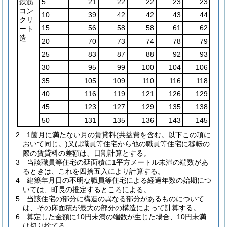
鉄筋
5
21
22
22
23
23
コン
10
39
42
42
43
44
クリ
15
56
58
58
61
62
ート
造
20
70
73
74
78
79
25
83
87
88
92
93
30
95
99
100
104
106
35
105
109
110
116
118
40
116
119
121
126
129
45
123
127
129
135
138
50
131
135
136
143
145
2
1箇月に満たない月の賃貸料
(共益費を含む。以下この項に
おいて同じ。)
又は職員等住宅から他の職員等住宅に移転の
際の賃貸料の差額は、日割計算とする。
3
当該職員等住宅の延面積に1平方メートル未満の端数があ
るときは、これを四捨五入により計算する。
4
建築年月日の不明な職員等住宅による経過年数の始期につ
いては、町長の推定するところによる。
5
当該住宅の部分に構造の異なる部分があるものについて
は、その床面積が最大の部分の構造によって計算する。
6
算定した金額に10円未満の端数が生じた場合、10円未満
は切り捨てる。