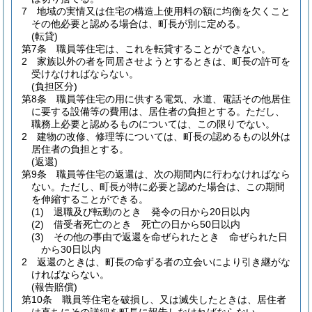
7
地域の実情又は住宅の構造上使用料の額に均衡を欠くこと
その他必要と認める場合は、町長が別に定める。
(転貸)
第7条
職員等住宅は、これを転貸することができない。
2
家族以外の者を同居させようとするときは、町長の許可を
受けなければならない。
(負担区分)
第8条
職員等住宅の用に供する電気、水道、電話その他居住
に要する設備等の費用は、居住者の負担とする。
ただし、
職務上必要と認めるものについては、この限りでない。
2
建物の改修、修理等については、町長の認めるもの以外は
居住者の負担とする。
(返還)
第9条
職員等住宅の返還は、次の期間内に行わなければなら
ない。
ただし、町長が特に必要と認めた場合は、この期間
を伸縮することができる。
(1)
退職及び転勤のとき 発令の日から20日以内
(2)
借受者死亡のとき 死亡の日から50日以内
(3)
その他の事由で返還を命ぜられたとき 命ぜられた日
から30日以内
2
返還のときは、町長の命ずる者の立会いにより引き継がな
ければならない。
(報告賠償)
第10条
職員等住宅を破損し、又は滅失したときは、居住者