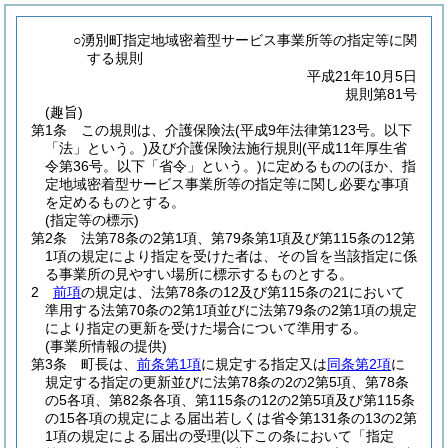
○湧別町指定地域密着型サービス事業所等の指定等に関
する規則
平成21年10月5日
規則第81号
(趣旨)
第1条
この規則は、介護保険法
(平成9年法律第123号。以下
「法」という。)
及び介護保険法施行規則
(平成11年厚生省
令第36号。以下「省令」という。)
に定めるもののほか、指
定地域密着型サービス事業所等の指定等に関し必要な事項
を定めるものとする。
(指定等の標示)
第2条
法第78条の2第1項、第79条第1項及び第115条の12第
1項の規定により指定を受けた者は、その旨を当該指定に係
る事業所の見やすい場所に標示するものとする。
2
前項
の規定は、法第78条の12及び第115条の21において
準用する法第70条の2第1項並びに法第79条の2第1項の規定
により指定の更新を受けた場合について準用する。
(事業所情報の提供)
第3条
町長は、
前条第1項
に規定する指定又は
同条第2項
に
規定する指定の更新並びに法第78条の2の2第5項、第78条
の5各項、第82条各項、第115条の12の2第5項及び第115条
の15各項の規定による届出若しくは省令第131条の13の2第
1項の規定による届出の受理
(以下この条において「指定