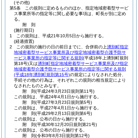
(その他)
第5条
この規則に定めるもののほか、指定地域密着型サービ
ス事業所等の指定等に関し必要な事項は、町長が別に定め
る。
附
則
(施行期日)
1
この規則は、平成21年10月5日から施行する。
(経過措置)
2
この規則の施行の日の前日までに、合併前の上
湧別町指定
地域密着型サービス事業所及び指定地域密着型介護予防サ
ービス事業所の指定等に関する規則
(平成18年上湧別町規則
第18号)
又は
湧別町指定地域密着型サービス事業所及び指定
地域密着型介護予防サービス事業所の指定等に関する規則
(平成18年湧別町規則第15号)
の規定によりなされた処分、
手続その他の行為は、それぞれこの規則の相当規定により
なされたものとみなす。
附
則
(平成24年3月23日
規則第11号)
この規則は、平成24年4月1日から施行する。
附
則
(平成27年3月23日
規則第5号)
この規則は、平成27年4月1日から施行する。
附
則
(平成29年2月13日
規則第6号)
この規則は、公布の日から施行する。
附
則
(平成30年12月20日
規則第21号)
この規則は、公布の日から施行する。
附
則
(令和3年8月3日
規則第12号)