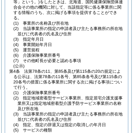
等」という。)
をしたときは、北海道、国民健康保険団体連
合会その他の機関に対して、当該指定等に係る事業所に関
する情報のうち、次に掲げる事項を提供することができ
る。
(1)
事業所の名称及び所在地
(2)
当該事業所の指定の申請者及び主たる事務所の所在地
並びに代表者の氏名及び住所
(3)
指定年月日
(4)
事業開始年月日
(5)
運営規程
(6)
介護保険事業所番号
(7)
その他町長が必要と認める事項
(公示)
第4条
法第78条の11、第85条及び第115条の20の規定によ
る公示は、法第78条の11各号、第85条各号及び第115条の
20各号の措置に係る事業所に関する次に掲げる事項につい
て行う。
(1)
介護保険事業所番号
(2)
指定地域密着型サービス事業所、指定居宅介護支援事
業所又は指定地域密着型介護予防サービス事業所の名称
及び所在地
(3)
当該事業所の指定の申請者及び主たる事務所の所在地
並びに代表者の氏名及び住所
(4)
指定、指定の辞退又は指定の取消しの年月日
(5)
サービスの種類