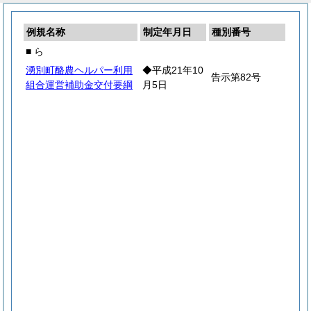
例規名称
制定年月日
種別番号
■ ら
湧別町酪農ヘルパー利用
◆平成21年10
告示第82号
組合運営補助金交付要綱
月5日