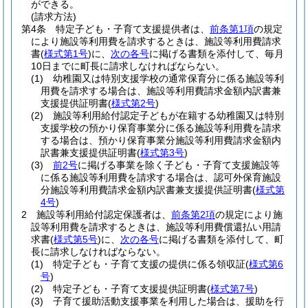
ができる。
(請求方法)
第4条
特定子ども・子育て支援提供者は、
前条第1項
の規定
により施設等利用費を請求するときは、施設等利用費請求
書
(
様式第1号
)
に、
次の各号
に掲げる書類を添付して、毎月
10日までに町長に請求しなければならない。
(1)
幼稚園又は特別支援学校の通常保育分に係る施設等利
用費を請求する場合は、施設等利用費請求金額内訳書兼
支援提供証明書
(
様式第2号
)
(2)
施設等利用給付認定子どもが在籍する幼稚園又は特別
支援学校の預かり保育事業分に係る施設等利用費を請求
する場合は、預かり保育事業分施設等利用費請求金額内
訳書兼支援提供証明書
(
様式第3号
)
(3)
前2号
に掲げる事業を除く子ども・子育て支援施設等
に係る施設等利用費を請求する場合は、認可外保育施設
分施設等利用費請求金額内訳書兼支援提供証明書
(
様式第
4号
)
2
施設等利用給付認定保護者は、
前条第2項
の規定により施
設等利用費を請求するときは、施設等利用費償還払い用請
求書
(
様式第5号
)
に、
次の各号
に掲げる書類を添付して、町
長に請求しなければならない。
(1)
特定子ども・子育て支援の提供に係る領収証
(
様式第6
号
)
(2)
特定子ども・子育て支援提供証明書
(
様式第7号
)
(3)
子育て援助活動支援事業を利用した場合は、援助を行