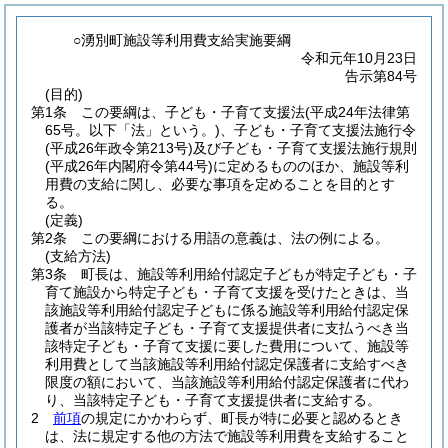
○湧別町施設等利用費支給実施要綱
令和元年10月23日
告示第84号
(目的)
第1条
この要綱は、子ども・子育て支援法
(平成24年法律第
65号。以下「法」という。)
、子ども・子育て支援法施行令
(平成26年政令第213号)
及び子ども・子育て支援法施行規則
(平成26年内閣府令第44号)
に定めるもののほか、施設等利
用費の支給に関し、必要な事項を定めることを目的とす
る。
(定義)
第2条
この要綱における用語の意義は、法の例による。
(支給方法)
第3条
町長は、施設等利用給付認定子どもが特定子ども・子
育て施設から特定子ども・子育て支援を受けたときは、当
該施設等利用給付認定子どもに係る施設等利用給付認定保
護者が当該特定子ども・子育て支援提供者に支払うべき当
該特定子ども・子育て支援に要した費用について、施設等
利用費として当該施設等利用給付認定保護者に支給すべき
限度の額において、当該施設等利用給付認定保護者に代わ
り、当該特定子ども・子育て支援提供者に支給する。
2
前項
の規定にかかわらず、町長が特に必要と認めるとき
は、法に規定する他の方法で施設等利用費を支給すること