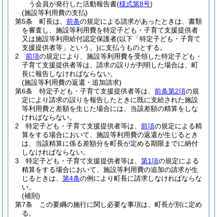
う会員が発行した活動報告書
(
様式第8号
)
(施設等利用費の支払)
第5条
町長は、
前条
の規定による請求があったときは、書類
を審査し、施設等利用費を特定子ども・子育て支援提供者
又は施設等利用給付認定保護者
(以下「特定子ども・子育て
支援提供者等」という。)
に支払うものとする。
2
前項
の規定により、施設等利用費を受領した特定子ども・
子育て支援提供者等は、請求の誤りが判明した場合は、町
長に報告しなければならない。
(施設等利用費の返還・追加請求)
第6条
特定子ども・子育て支援提供者等は、
前条第2項
の規
定により請求の誤りを報告したときに既に支給された施設
等利用費と差額を生じた場合には、当該差額の精算をしな
ければならない。
2
特定子ども・子育て支援提供者等は、
前項
の規定による精
算をする場合において、施設等利用費の返還が生じるとき
は、当該精算に係る差額分を町長が定める期限までに納付
しなければならない。
3
特定子ども・子育て支援提供者等は、
第1項
の規定による
精算をする場合において、施設等利用費の追加の請求が生
じるときは、
第4条
の例により町長に請求しなければならな
い。
(補則)
第7条
この要綱の施行に関し必要な事項は、町長が別に定め
る。