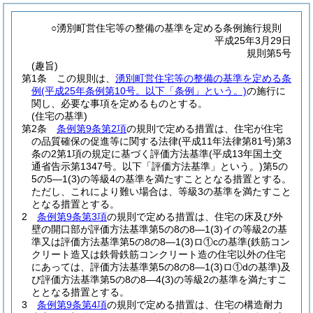
○湧別町営住宅等の整備の基準を定める条例施行規則
平成25年3月29日
規則第5号
(趣旨)
第1条
この規則は、
湧別町営住宅等の整備の基準を定める条
例
(平成25年条例第10号。以下「条例」という。)
の施行に
関し、必要な事項を定めるものとする。
(住宅の基準)
第2条
条例第9条第2項
の規則で定める措置は、住宅が住宅
の品質確保の促進等に関する法律
(平成11年法律第81号)
第3
条の2第1項の規定に基づく評価方法基準
(平成13年国土交
通省告示第1347号。以下「評価方法基準」という。)
第5の
5の5―1
(3)
の等級4の基準を満たすこととなる措置とする。
ただし、これにより難い場合は、等級3の基準を満たすこと
となる措置とする。
2
条例第9条第3項
の規則で定める措置は、住宅の床及び外
壁の開口部が評価方法基準第5の8の8―1
(3)
イの等級2の基
準又は評価方法基準第5の8の8―1
(3)
ロ①cの基準
(鉄筋コン
クリート造又は鉄骨鉄筋コンクリート造の住宅以外の住宅
にあっては、評価方法基準第5の8の8―1
(3)
ロ①dの基準)
及
び評価方法基準第5の8の8―4
(3)
の等級2の基準を満たすこ
ととなる措置とする。
3
条例第9条第4項
の規則で定める措置は、住宅の構造耐力