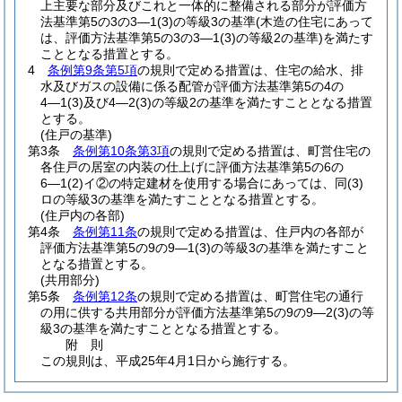
上主要な部分及びこれと一体的に整備される部分が評価方
法基準第5の3の3―1
(3)
の等級3の基準
(木造の住宅にあって
は、評価方法基準第5の3の3―1
(3)
の等級2の基準)
を満たす
こととなる措置とする。
4
条例第9条第5項
の規則で定める措置は、住宅の給水、排
水及びガスの設備に係る配管が評価方法基準第5の4の
4―1
(3)
及び4―2
(3)
の等級2の基準を満たすこととなる措置
とする。
(住戸の基準)
第3条
条例第10条第3項
の規則で定める措置は、町営住宅の
各住戸の居室の内装の仕上げに評価方法基準第5の6の
6―1
(2)
イ②の特定建材を使用する場合にあっては、同
(3)
ロの等級3の基準を満たすこととなる措置とする。
(住戸内の各部)
第4条
条例第11条
の規則で定める措置は、住戸内の各部が
評価方法基準第5の9の9―1
(3)
の等級3の基準を満たすこと
となる措置とする。
(共用部分)
第5条
条例第12条
の規則で定める措置は、町営住宅の通行
の用に供する共用部分が評価方法基準第5の9の9―2
(3)
の等
級3の基準を満たすこととなる措置とする。
附
則
この規則は、平成25年4月1日から施行する。