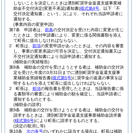
しないことを決定したときは湧別町奨学金返還支援事業補
助金不交付決定
(変更不承認)
通知書
(
様式第4号
。以下「不
交付決定通知書」という。)
により、それぞれ当該申請者に
通知する。
(事業内容の変更申請)
第7条
申請者は、
前条
の交付決定を受けた内容に変更が生じ
たときは、交付申請書により、変更に係る関係書類を添え
て町長に提出しなければならない。
2
町長は、
前項
の変更申請があったときは、その内容を審査
し、事業の変更承認の可否を決定し、交付決定通知書又は
不交付決定通知書により当該申請者に通知する。
(補助金の実績報告)
第8条
補助金の交付を受けようとする者は、補助金の交付決
定を受けた年度の3月31日までに湧別町奨学金返還支援事
業補助金実績報告書
(
様式第5号
)
に奨学金の返還の事実を証
明するものを添えて町長に提出しなければならない。
2
町長は、
前項
の報告書を受理したときは、当該報告書に係
る書類等の審査により補助金の額を確定し、当該申請者に
通知するものとする。
(補助金の請求)
第9条
補助金の交付を受けようとする者は、補助金の交付を
請求するときは、湧別町奨学金返還支援事業補助金請求書
(
様式第6号
)
により町長に請求するものとする。
(決定の取消し等)
第10条
次の各号
のいずれかに該当する場合は、町長は補助