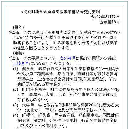
○湧別町奨学金返還支援事業補助金交付要綱
令和2年3月12日
告示第18号
(目的)
第1条
この要綱は、湧別町内に定住して就業する者が就学の
ために貸与を受けた奨学金を返納するための経費の一部を
助成することにより、町の将来を担う若者の定住及び就業
の促進を図ることを目的とする。
(定義)
第2条
この要綱において、
次の各号
に掲げる用語の定義は、
当該各号
に定めるところによる。
(1)
奨学金 独立行政法人日本学生支援機構の第一種奨学
金及び第二種奨学金、都道府県、市町村等が設ける貸与
型奨学金、生活福祉資金貸付制度
(教育支援資金)
、その
他町長が認める奨学金をいう。
(2)
町内事業所等 町内に住所を有する個人又は法人であ
って、事務所、店舗、工場、その他事業に供する施設を
有するものをいう。
(3)
大学等 学校教育法
(昭和22年法律第26号)
に定める大
学、短期大学、専修学校及び高等専門学校をいう。
(4)
町税等 町民税、固定資産税、軽自動車税、国民健康
保険税、保育料、公営住宅使用料、特定公共賃貸住宅使
用料及び上下水道料をいう。