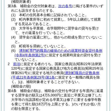
(補助対象者)
第3条
補助金の交付対象者は、
次の各号
に掲げる要件のいず
れにも該当するものとする。
(1)
本町の住民基本台帳に記録されていること。
(2)
町内事業所等に初めて就業し、5年以上継続して就業
する見込みであること。
(3)
大学等を卒業後、在学期間中に奨学金の貸与を受け
て、その返還を行っていること。
(4)
奨学金の返還に対し、他からの助成を受けていないこ
と。
(5)
町税等を滞納していないこと。
(6)
湧別町専門的職員の確保のための就業時資金貸付条例
(令和4年条例第2号)
に規定する就業時資金の貸付を受け
ていないこと。
2
前項
に規定する者のうち、国家公務員法
(昭和22年法律第
120号)
に規定する国家公務員及び地方公務員法
(昭和25年法
律第261号)
に規定する地方公務員
(
湧別町職員の定数条例
(平成21年条例第29号)
第1条
に規定する一般職の職員を除
く。)
は、補助対象者とすることができない。
(補助金の額)
第4条
補助金の額は、補助金の交付を申請する年度内に返還
する奨学金の額又は4万5,000円に直近に卒業又は修了した
大学等の当該課程が定める卒業又は修了に要する修学年数
を乗じて得た額
(18万円を上限とする。)
のいずれか低い方
の額を限度とする。