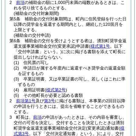
2
前項
の補助金の額に1,000円未満の端数があるときは、こ
れを切り捨てるものとする。
(補助金の交付対象期間)
第5条
補助金の交付対象期間は、町内に住民登録を行った日
以降の奨学金を返還する期間内とし、継続した120箇月を
上限とする。
(補助金の交付申請)
第6条
補助金の交付を受けようとする者は、湧別町奨学金返
還支援事業補助金交付
(変更承認)
申請書
(
様式第1号
。以下
「交付申請書」という。)
に次に掲げる書類を添えて町長に
提出しなければならない。
(1)
住民票の写し
(2)
申請日が属する年度内に返還すべき奨学金の返還金額
を証するもの
(3)
卒業証明書、又は卒業証書の写し、若しくはこれに準
ずるもの
(4)
雇用証明書
(
様式第2号
)
(5)
その他町長が必要と認める書類
2
前項第1号
及び
第3号
に掲げる書類は、本事業の2回目以降
の申請を行うときには、提出を省略することができるもの
とする。
3
町長は、
前項
の申請があったときは、その内容を審査し、
交付の可否を決定し、交付することを決定したときは湧別
町奨学金返還支援事業補助金交付決定
(変更承認)
通知書
(
様
式第3号
。以下「交付決定通知書」という。)
により、交付