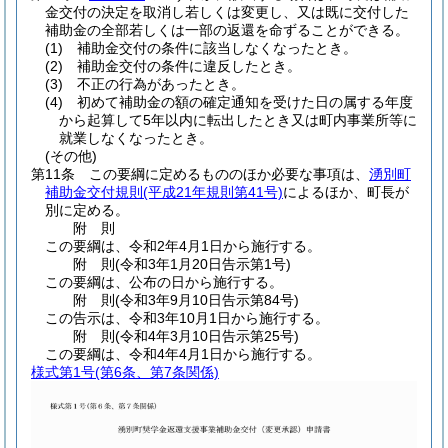
金交付の決定を取消し若しくは変更し、又は既に交付した
補助金の全部若しくは一部の返還を命ずることができる。
(1)
補助金交付の条件に該当しなくなったとき。
(2)
補助金交付の条件に違反したとき。
(3)
不正の行為があったとき。
(4)
初めて補助金の額の確定通知を受けた日の属する年度
から起算して5年以内に転出したとき又は町内事業所等に
就業しなくなったとき。
(その他)
第11条
この要綱に定めるもののほか必要な事項は、
湧別町
補助金交付規則
(平成21年規則第41号)
によるほか、町長が
別に定める。
附
則
この要綱は、令和2年4月1日から施行する。
附
則
(令和3年1月20日
告示第1号)
この要綱は、公布の日から施行する。
附
則
(令和3年9月10日
告示第84号)
この告示は、令和3年10月1日から施行する。
附
則
(令和4年3月10日
告示第25号)
この要綱は、令和4年4月1日から施行する。
様式第1号
(第6条、第7条関係)