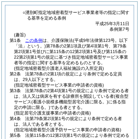
○湧別町指定地域密着型サービス事業者等の指定に関す
る基準を定める条例
平成25年3月11日
条例第7号
(趣旨)
第1条
この条例
は、介護保険法
(平成9年法律第123号。以下
「法」という。)
第78条の2第1項及び第4項第1号、第79条
第2項第1号並びに第115条の12第2項第1号及び第115条の
22第2項第1号の規定に基づき指定地域密着型サービス事業
者等の指定に関する基準を定めるものとする。
(指定地域密着型介護老人福祉施設の入所定員)
第2条
法第78条の2第1項の規定により条例で定める定員
は、29人以下とする。
(指定地域密着型サービス事業の申請者の資格)
第3条
法第78条の2第4項第1号の規定により条例で定める者
は、法人又は病床を有する診療所を開設している者
(複合型
サービス
(看護小規模多機能型居宅介護に限る。)
に係る指
定の申請に限る。)
である者とする。
(指定居宅介護支援事業の申請者の資格)
第4条
法第79条第2項第1号の規定により条例で定める者
は、法人である者とする。
(指定地域密着型介護予防サービス事業の申請者の資格)
第5条
法第115条の12第2項第1号の規定により条例で定める