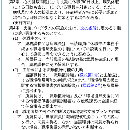
第3条
心の健康問題により長期に休職
(90日以上、病気休暇
による日数も含む。)
している職員を対象とする。
ただし、
病状及び本人の状況により、任命権者が特に必要と認めた
場合には日数に関係なく対象とする場合がある。
(実施方法)
第4条
支援プログラムの実施方法は、
次の各号
に定める手順
に従い実施するものとする。
(1)
休職中のケア
ア
総務課長又は所属長は、当該職員に休職中の事務手
続きや職場復帰支援の手順についての説明を行い、安
心して療養に専念できるように努める。
イ
所属長は、当該職員の職場復帰の意思を確認した場
合、総務課長にその旨連絡する。
(2)
主治医による職場復帰可能の判断
ア
当該職員は、「職場復帰願」
(
様式第1号
)
と主治医に
よる職場復帰可能の判断が記された「職場復帰支援に
関する情報提供書
(復職診断書)
」
(
様式第2号
)
を所属長
に提出する。
イ
所属長は、「職場復帰願」及び「職場復帰支援に関
する情報提供書
(復職診断書)
」を総務課長の合議を経
て任命権者に提出する。
(3)
職場復帰の可否の判断及び職場復帰支援プランの作成
ア
所属長は、当該職員に職場復帰支援についての説明
を行い、同意を得る。
なお、当該職員の同意が得られ
ない場合、職場復帰の意思がないと判断する。