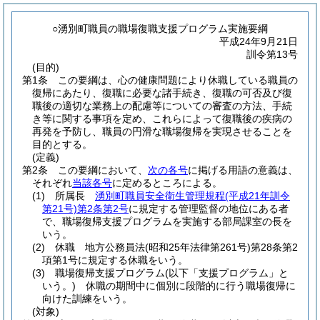
○湧別町職員の職場復職支援プログラム実施要綱
平成24年9月21日
訓令第13号
(目的)
第1条
この要綱は、心の健康問題により休職している職員の
復帰にあたり、復職に必要な諸手続き、復職の可否及び復
職後の適切な業務上の配慮等についての審査の方法、手続
き等に関する事項を定め、これらによって復職後の疾病の
再発を予防し、職員の円滑な職場復帰を実現させることを
目的とする。
(定義)
第2条
この要綱において、
次の各号
に掲げる用語の意義は、
それぞれ
当該各号
に定めるところによる。
(1)
所属長
湧別町職員安全衛生管理規程
(平成21年訓令
第21号)
第2条第2号
に規定する管理監督の地位にある者
で、職場復帰支援プログラムを実施する部局課室の長を
いう。
(2)
休職 地方公務員法
(昭和25年法律第261号)
第28条第2
項第1号に規定する休職をいう。
(3)
職場復帰支援プログラム
(以下「支援プログラム」と
いう。)
休職の期間中に個別に段階的に行う職場復帰に
向けた訓練をいう。
(対象)