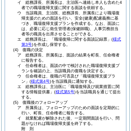
イ
総務課長、所属長は、主治医へ連絡し本人も含めた4
者での職場復帰支援に関する面談を依頼する。
ウ
当該職員、主治医、総務課長、所属長により職場復
帰支援のための面談を行い、安全
(健康)
配慮義務に基
づき、職場復帰支援プランを作成する。
なお、面談に
は、必要に応じ衛生管理者
(保健師職)
、人事労務担当
者等の職員を出席させることができる。
エ
総務課長は、「職場復帰に関する面談記録票」
(
様式
第3号
)
を作成し保管する。
(4)
復職の決定
ア
総務課長、所属長は、面談の結果を町長、任命権者
に報告する。
イ
任命権者は、面談の中で検討された職場復帰支援プ
ランを確認の上、当該職員の復職を決定する。
ウ
任命権者は、復職の可否及び「職場復帰支援プラ
ン」
(
様式第4号
)
を当該職員に通知する。
エ
総務課長は、主治医に「職場復帰及び就業措置に関
する情報提供書」
(
様式第5号
)
を当該職員を通じて提出
する。
(5)
復職後のフォローアップ
ア
所属長は、フォローアップのための面談を定期的に
行い、町長、任命権者に報告する。
イ
就業配慮が解除された後、一定期間面談を行い、問
題がなければ職場復帰支援を終了する。
附
則