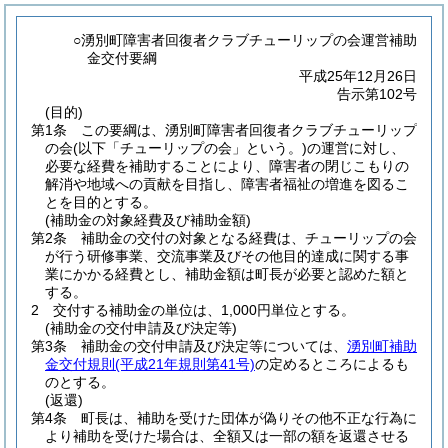
○湧別町障害者回復者クラブチューリップの会運営補助
金交付要綱
平成25年12月26日
告示第102号
(目的)
第1条
この要綱は、湧別町障害者回復者クラブチューリップ
の会
(以下「チューリップの会」という。)
の運営に対し、
必要な経費を補助することにより、障害者の閉じこもりの
解消や地域への貢献を目指し、障害者福祉の増進を図るこ
とを目的とする。
(補助金の対象経費及び補助金額)
第2条
補助金の交付の対象となる経費は、チューリップの会
が行う研修事業、交流事業及びその他目的達成に関する事
業にかかる経費とし、補助金額は町長が必要と認めた額と
する。
2
交付する補助金の単位は、1,000円単位とする。
(補助金の交付申請及び決定等)
第3条
補助金の交付申請及び決定等については、
湧別町補助
金交付規則
(平成21年規則第41号)
の定めるところによるも
のとする。
(返還)
第4条
町長は、補助を受けた団体が偽りその他不正な行為に
より補助を受けた場合は、全額又は一部の額を返還させる