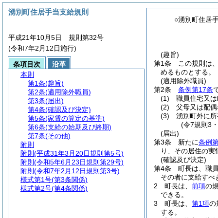
湧別町住居手当支給規則
○湧別町住居
平成21年10月5日 規則第32号
(令和7年2月12日施行)
(趣旨)
第1条
この規則は
条項目次
沿革
めるものとする。
本則
(適用除外職員)
第1条
(趣旨)
第2条
条例第17条
第2条
(適用除外職員)
(1)
職員住宅又は
第3条
(届出)
(2)
父母又は配偶
第4条
(確認及び決定)
(3)
湧別町外に所
第5条
(家賃の算定の基準)
(令7規則3
第6条
(支給の始期及び終期)
(届出)
第7条
(その他)
第3条
新たに
条例第
附則
り、その居住の実
附則
(平成31年3月20日規則第5号)
(確認及び決定)
附則
(令和5年6月23日規則第29号)
第4条
町長は、職
附則
(令和7年2月12日規則第3号)
その者に支給すべ
様式第1号
(第3条関係)
2
町長は、
前項
の
様式第2号
(第4条関係)
できる。
3
町長は、
第1項
の
する。