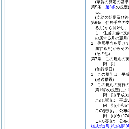
(家賃の算定の基準
第5条
第3条
の規定
る。
(支給の始期及び終
第6条
住居手当の
る月)
から開始し、
し、住居手当の支
の属する月の翌月
2
住居手当を受け
属する月)
からその
(その他)
第7条
この規則の
附
則
(施行期日)
1
この規則は、平成
(経過措置)
2
この規則の施行
第1号)
の規定によ
附
則
(平成3
この規則は、平成3
附
則
(令和5
この規則は、公布
附
則
(令和7
この規則は、公布
様式第1号
(第3条関係