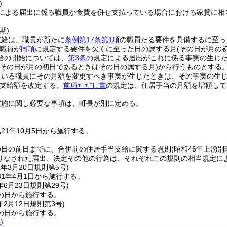
)
による届出に係る職員が食費を併せ支払っている場合における家賃に相
期)
支給は、職員が新たに
条例第17条第1項
の職員たる要件を具備するに至っ
職員が
同項
に規定する要件を欠くに至った日の属する月
(その日が月の
給の開始については、
第3条
の規定による届出がこれに係る事実の生じた
(その日が月の初日であるときはその日の属する月)
から行うものとする
ている職員にその月額を変更すべき事実が生じたときは、その事実の生
支給額を改定する。
前項ただし書
の規定は、住居手当の月額を増額して
実施に関し必要な事項は、町長が別に定める。
21年10月5日から施行する。
の日の前日までに、合併前の住居手当支給に関する規則
(昭和46年上湧別
りなされた届出、決定その他の行為は、それぞれこの規則の相当規定に
1年3月20日
規則第5号)
1年4月1日から施行する。
年6月23日
規則第29号)
の日から施行する。
年2月12日
規則第3号)
の日から施行する。
)