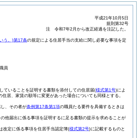
平成21年10月5日
規則第32号
注 令和7年2月から改正経過を注記した。
いう。)
第17条
の規定による住居手当の支給に関し必要な事項を定
職員
していることを証明する書類を添付しての住居届
(
様式第1号
)
によ
の住居、家賃の額等に変更があった場合についても同様とする。
認し、その者が
条例第17条第1項
の職員たる要件を具備するときは
その他届出に係る事項を証明するに足る書類の提示を求めることが
は改定に係る事項を住居手当認定簿
(
様式第2号
)
に記載するものと