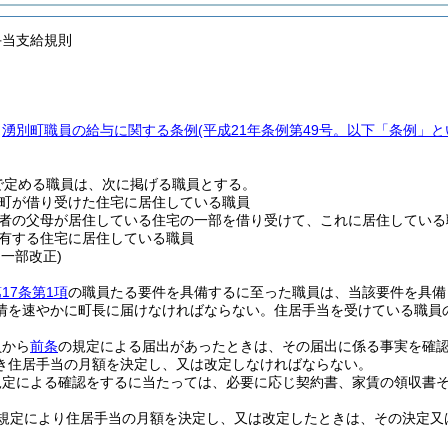
手当支給規則
、
湧別町職員の給与に関する条例
(平成21年条例第49号。以下「条例」と
で定める職員は、次に掲げる職員とする。
町が借り受けた住宅に居住している職員
者の父母が居住している住宅の一部を借り受けて、これに居住している
有する住宅に居住している職員
・一部改正)
17条第1項
の職員たる要件を具備するに至った職員は、当該要件を具備
情を速やかに町長に届けなければならない。
住居手当を受けている職員
員から
前条
の規定による届出があったときは、その届出に係る事実を確
き住居手当の月額を決定し、又は改定しなければならない。
規定による確認をするに当たっては、必要に応じ契約書、家賃の領収書
規定により住居手当の月額を決定し、又は改定したときは、その決定又