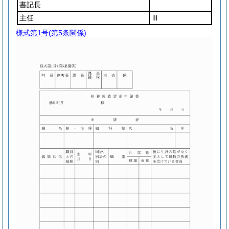
書記長
主任
Ⅲ
様式第1号
(第5条関係)