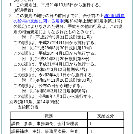
1
この規則は、平成21年10月5日から施行する。
(経過措置)
2
この規則の施行の日の前日までに、合併前の上
湧別町職員
の給与の支給に関する規則
(昭和42年上湧別町規則第11号)
の規定によりなされた処分、手続その他の行為は、この規
則の相当規定によりなされたものとみなす。
附
則
(平成27年3月31日
規則第11号)
この規則は、平成27年4月1日から施行する。
附
則
(平成28年3月30日
規則第13号)
この規則は、平成28年4月1日から施行する。
附
則
(平成31年3月20日
規則第5号)
この規則は、平成31年4月1日から施行する。
附
則
(令和2年3月12日
規則第7号)
この規則は、令和2年4月1日から施行する。
附
則
(令和2年11月26日
規則第30号)
この規則は、公布の日から施行する。
附
則
(令和8年3月12日
規則第8号)
この規則は、令和8年4月1日から施行する。
別表
(第13条、第14条関係)
支給区分表
職務
支給区分
課長、参事、事務局長、会計管理者
Ⅰ
課長補佐、主幹、事務局次長、主査、
Ⅱ