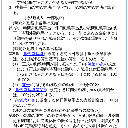
労務に服することができない程度でない者
3
扶養手当の支給方法については、給料の支給方法に準ず
る。
(令8規則8・一部改正)
(時間外勤務手当等の支給)
第7条
時間外勤務手当、休日勤務手当及び夜間勤務手当
(以
下「時間外勤務手当」という。)
は、別に定める命令簿によ
り勤務を命ぜられた職員に対し、その実際に勤務した時間
について支給する。
(時間外勤務手当の算出基準)
第8条
条例第14条
に規定する時間外勤務手当の支給割合
は、次に掲げる算出基準に従い算出するものとする。
(1)
正規の勤務時間が割り振られた日
(
条例第15条
の規定
により正規の勤務時間中に勤務した職員に休日勤務手当
が支給されることとなる日を除く。)
における勤務 100
分の125
(2)
前号
に掲げる勤務以外の勤務 100分の135
2
条例第14条第3項
に規定する時間外勤務手当の支給割合
は、100分の25とする。
3
条例第15条
に規定する休日勤務手当の支給割合は、100分
の135とする。
(週休日の振替等に係る時間外勤務手当の取扱い)
第9条
公務の運営上の必要性等から、やむを得ず同一週を超
える期間において週休日の振替等を行った結果、職員が1週
間の所定勤務時間を超え、かつ、あらかじめ割り振られた1