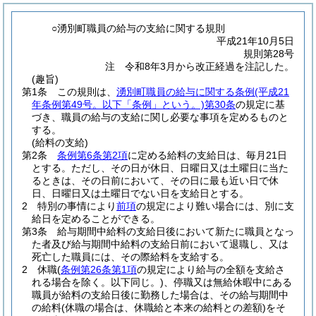
○湧別町職員の給与の支給に関する規則
平成21年10月5日
規則第28号
注 令和8年3月から改正経過を注記した。
(趣旨)
第1条
この規則は、
湧別町職員の給与に関する条例
(平成21
年条例第49号。以下「条例」という。)
第30条
の規定に基
づき、職員の給与の支給に関し必要な事項を定めるものと
する。
(給料の支給)
第2条
条例第6条第2項
に定める給料の支給日は、毎月21日
とする。
ただし、その日が休日、日曜日又は土曜日に当た
るときは、その日前において、その日に最も近い日で休
日、日曜日又は土曜日でない日を支給日とする。
2
特別の事情により
前項
の規定により難い場合には、別に支
給日を定めることができる。
第3条
給与期間中給料の支給日後において新たに職員となっ
た者及び給与期間中給料の支給日前において退職し、又は
死亡した職員には、その際給料を支給する。
2
休職
(
条例第26条第1項
の規定により給与の全額を支給さ
れる場合を除く。以下同じ。)
、停職又は無給休暇中にある
職員が給料の支給日後に勤務した場合は、その給与期間中
の給料
(休職の場合は、休職給と本来の給料との差額)
をそ