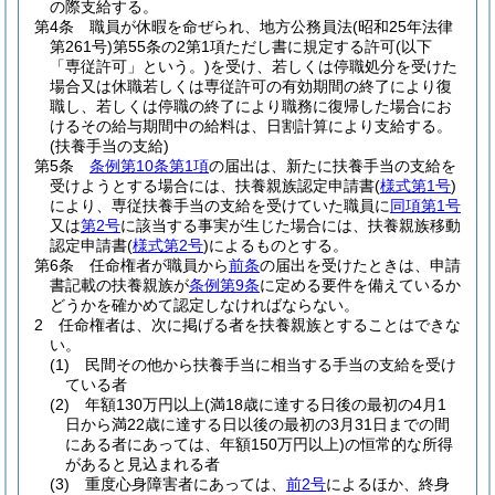
の際支給する。
第4条
職員が休暇を命ぜられ、地方公務員法
(昭和25年法律
第261号)
第55条の2第1項ただし書に規定する許可
(以下
「専従許可」という。)
を受け、若しくは停職処分を受けた
場合又は休職若しくは専従許可の有効期間の終了により復
職し、若しくは停職の終了により職務に復帰した場合にお
けるその給与期間中の給料は、日割計算により支給する。
(扶養手当の支給)
第5条
条例第10条第1項
の届出は、新たに扶養手当の支給を
受けようとする場合には、扶養親族認定申請書
(
様式第1号
)
により、専従扶養手当の支給を受けていた職員に
同項第1号
又は
第2号
に該当する事実が生じた場合には、扶養親族移動
認定申請書
(
様式第2号
)
によるものとする。
第6条
任命権者が職員から
前条
の届出を受けたときは、申請
書記載の扶養親族が
条例第9条
に定める要件を備えているか
どうかを確かめて認定しなければならない。
2
任命権者は、次に掲げる者を扶養親族とすることはできな
い。
(1)
民間その他から扶養手当に相当する手当の支給を受け
ている者
(2)
年額130万円以上
(満18歳に達する日後の最初の4月1
日から満22歳に達する日以後の最初の3月31日までの間
にある者にあっては、年額150万円以上)
の恒常的な所得
があると見込まれる者
(3)
重度心身障害者にあっては、
前2号
によるほか、終身