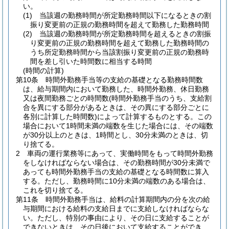
い。
(1)
当該週の勤務時間が所定勤務時間以下になるときの割
振り変更前の正規の勤務時間を超えて勤務した勤務時間
(2)
当該週の勤務時間が所定勤務時間を超えるときの割振
り変更前の正規の勤務時間を超えて勤務した勤務時間の
うち所定勤務時間から当該割振り変更前の正規の勤務時
間を差し引いた時間数に相当する時間
(時間の計算)
第10条
時間外勤務手当等の支給の基礎となる勤務時間数
は、給与期間内において勤務した、時間外勤務、休日勤務
又は夜間勤務ごとの時間数
(時間外勤務手当のうち、支給割
合を異にする部分があるときは、その異にする部分ごとに
各別に計算した時間数)
によって計算するものとする。
この
場合において1時間未満の端数を生じた場合には、その端数
が30分以上のときは、1時間とし、30分未満のときは、切
り捨てる。
2
車両の運行業務等にあって、実働時間をもって時間外勤務
をしなければならない場合は、その勤務時間が30分未満で
あっても時間外勤務手当の支給の基礎となる時間数に算入
する。
ただし、勤務時間に10分未満の端数のある場合は、
これを切り捨てる。
第11条
時間外勤務手当は、給料の計算期間内の分を次の給
与期間における給料の支給日までに支給しなければならな
い。
ただし、特別の事由により、その日に支給することが
できないときは、その日後において支給することができ