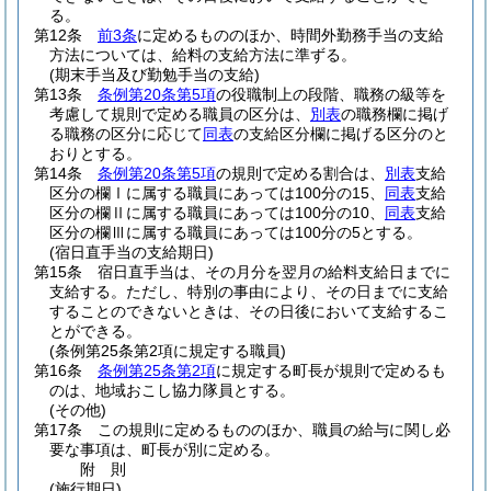
る。
第12条
前3条
に定めるもののほか、時間外勤務手当の支給
方法については、給料の支給方法に準ずる。
(期末手当及び勤勉手当の支給)
第13条
条例第20条第5項
の役職制上の段階、職務の級等を
考慮して規則で定める職員の区分は、
別表
の職務欄に掲げ
る職務の区分に応じて
同表
の支給区分欄に掲げる区分のと
おりとする。
第14条
条例第20条第5項
の規則で定める割合は、
別表
支給
区分の欄Ⅰに属する職員にあっては100分の15、
同表
支給
区分の欄Ⅱに属する職員にあっては100分の10、
同表
支給
区分の欄Ⅲに属する職員にあっては100分の5とする。
(宿日直手当の支給期日)
第15条
宿日直手当は、その月分を翌月の給料支給日までに
支給する。
ただし、特別の事由により、その日までに支給
することのできないときは、その日後において支給するこ
とができる。
(条例第25条第2項に規定する職員)
第16条
条例第25条第2項
に規定する町長が規則で定めるも
のは、地域おこし協力隊員とする。
(その他)
第17条
この規則に定めるもののほか、職員の給与に関し必
要な事項は、町長が別に定める。
附
則
(施行期日)