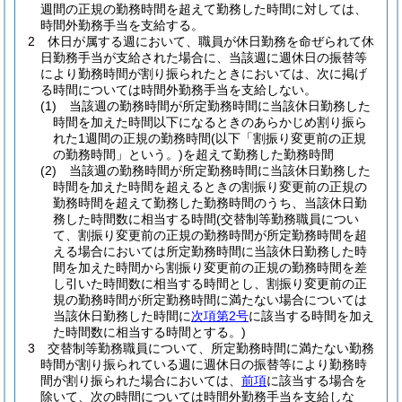
週間の正規の勤務時間を超えて勤務した時間に対しては、
時間外勤務手当を支給する。
2
休日が属する週において、職員が休日勤務を命ぜられて休
日勤務手当が支給された場合に、当該週に週休日の振替等
により勤務時間が割り振られたときにおいては、次に掲げ
る時間については時間外勤務手当を支給しない。
(1)
当該週の勤務時間が所定勤務時間に当該休日勤務した
時間を加えた時間以下になるときのあらかじめ割り振ら
れた1週間の正規の勤務時間
(以下「割振り変更前の正規
の勤務時間」という。)
を超えて勤務した勤務時間
(2)
当該週の勤務時間が所定勤務時間に当該休日勤務した
時間を加えた時間を超えるときの割振り変更前の正規の
勤務時間を超えて勤務した勤務時間のうち、当該休日勤
務した時間数に相当する時間
(交替制等勤務職員につい
て、割振り変更前の正規の勤務時間が所定勤務時間を超
える場合においては所定勤務時間に当該休日勤務した時
間を加えた時間から割振り変更前の正規の勤務時間を差
し引いた時間数に相当する時間とし、割振り変更前の正
規の勤務時間が所定勤務時間に満たない場合については
当該休日勤務した時間に
次項第2号
に該当する時間を加え
た時間数に相当する時間とする。)
3
交替制等勤務職員について、所定勤務時間に満たない勤務
時間が割り振られている週に週休日の振替等により勤務時
間が割り振られた場合においては、
前項
に該当する場合を
除いて、次の時間については時間外勤務手当を支給しな