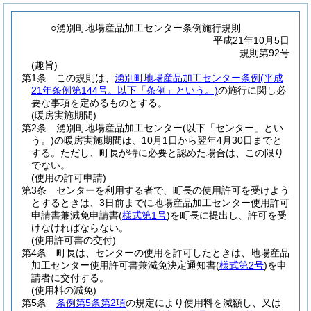
○湧別町地場産品加工センター条例施行規則
平成21年10月5日
規則第92号
(趣旨)
第1条
この規則は、
湧別町地場産品加工センター条例
(平成
21年条例第144号。以下「条例」という。)
の施行に関し必
要な事項を定めるものとする。
(暖房実施期間)
第2条
湧別町地場産品加工センター
(以下「センター」とい
う。)
の暖房実施期間は、10月1日から翌年4月30日までと
する。
ただし、町長が特に必要と認めた場合は、この限り
でない。
(使用の許可申請)
第3条
センターを利用する者で、町長の使用許可を受けよう
とするときは、3日前までに地場産品加工センター使用許可
申請書兼減免申請書
(
様式第1号
)
を町長に提出し、許可を受
けなければならない。
(使用許可書の交付)
第4条
町長は、センターの使用を許可したときは、地場産品
加工センター使用許可書兼減免決定通知書
(
様式第2号
)
を申
請者に交付する。
(使用料の減免)
第5条
条例第5条第2項
の規定により使用料を減額し、又は