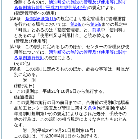
免除するものは、
湧別町公の施設の管理及び使用等に関す
る条例施行規則
(平成21年規則第42号)
の規定による。
(指定管理者への適用)
第6条
条例第6条第1項
の規定により指定管理者に管理運営
を行わせる場合においては、
第2条
から
第5条
までの規定中
「町長」とあるのは「指定管理者」と、
前条
中「使用料」
とあるのは「使用料又は利用料金」と読み替える。
(管理及び使用等)
第7条
この規則に定めるもののほか、センターの管理及び使
用等については、
湧別町公の施設の管理及び使用等に関す
る条例施行規則
の規定による。
(その他)
第8条
この規則に定めるもののほか、必要な事項は、町長が
別に定める。
附
則
(施行期日)
1
この規則は、平成21年10月5日から施行する。
(経過措置)
2
この規則の施行の日の前日までに、合併前の湧別町地場産
品加工センター設置及び管理に関する
条例
施行規則
(平成4
年湧別町規則第1号)
の規定によりなされた処分、手続その
他の行為は、この規則の相当規定によりなされたものとみ
なす。
附
則
(平成29年9月21日
規則第15号)
この規則は、平成30年4月1日から施行する。