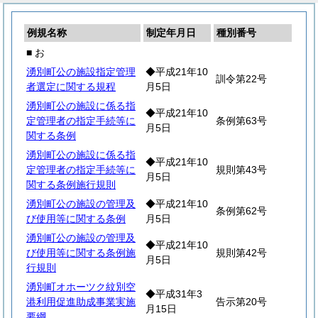
例規名称
制定年月日
種別番号
■ お
湧別町公の施設指定管理
◆平成21年10
訓令第22号
者選定に関する規程
月5日
湧別町公の施設に係る指
◆平成21年10
定管理者の指定手続等に
条例第63号
月5日
関する条例
湧別町公の施設に係る指
◆平成21年10
定管理者の指定手続等に
規則第43号
月5日
関する条例施行規則
湧別町公の施設の管理及
◆平成21年10
条例第62号
び使用等に関する条例
月5日
湧別町公の施設の管理及
◆平成21年10
び使用等に関する条例施
規則第42号
月5日
行規則
湧別町オホーツク紋別空
◆平成31年3
港利用促進助成事業実施
告示第20号
月15日
要綱