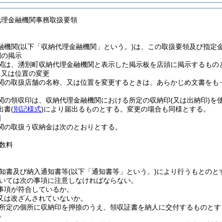
代理金融機関事務取扱要領
融機関
(以下「収納代理金融機関」という。)
は、この取扱要領及び指定
関の掲示
関は、湧別町収納代理金融機関と表示した掲示板を店頭に掲示するもの
、又は位置の変更
関の取扱店舗の名称、又は位置を変更するときは、あらかじめ文書をも
関の領収印は、収納代理金融機関における所定の収納印
(又は出納印)
を
出書
(
別記様式
)
により届出るものとする。変更の場合も同様とする。
囲
関の取扱う収納金は次のとおりとする。
数料
知書及び納入通知書等
(以下「通知書等」という。)
により行うもとのと
いては次の事項に注意しなければならない。
事項が符合しているか。
又は改ざんされていないか。
所定の個所に収納印を押捺のうえ、領収証書を納人に交付するものとす
い