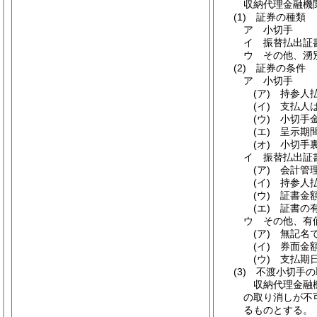
収納代理金融機
(1)
証券の種類
ア 小切手
イ 振替払出証
ウ その他、湧
(2)
証券の条件
ア 小切手
(ア)
持参人払
(イ)
支払人は
(ウ)
小切手金
(エ)
呈示期間
(オ)
小切手裏
イ 振替払出証
(ア)
会計管理
(イ)
持参人払
(ウ)
証書金額
(エ)
証書の有
ウ その他、有
(ア)
無記名で
(イ)
券面金額
(ウ)
支払期日
(3)
不渡小切手の
収納代理金融
の取り消しが不
るものとする。