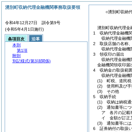
湧別町収納代理金融機関事務取扱要領
○湧別町収納
令和4年12月27日 訓令第9号
湧別町収納代理金
(令和5年4月1日施行)
1 収納代理金融機
収納代理金融機
条項目次
沿革
2 取扱店舗の名称
本則
収納代理金融機
第1項
3 領収印の届出
附則
収納代理金融機
別記様式
(第3項関係)
金融機関領収印届
4 収納金の取扱範
収納代理金融機
(1)
町税、道民税
(2)
使用料及び手
(3)
その他
5 収納手続
(1)
収納は納税通
(2)
通知書等につ
ア 各片の記載
イ 金額が訂正
(3)
通知書等には
6 証券納付の取扱