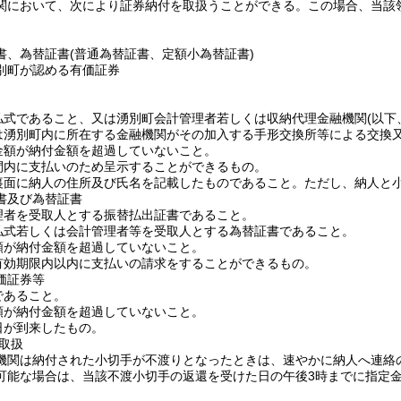
関において、次により証券納付を取扱うことができる。この場合、当該
書、為替証書
(普通為替証書、定額小為替証書)
別町が認める有価証券
式であること、又は湧別町会計管理者若しくは収納代理金融機関
(以
湧別町内に所在する金融機関がその加入する手形交換所等による交換又
額が納付金額を超過していないこと。
内に支払いのため呈示することができるもの。
面に納人の住所及び氏名を記載したものであること。ただし、納人と小
書及び為替証書
者を受取人とする振替払出証書であること。
式若しくは会計管理者等を受取人とする為替証書であること。
が納付金額を超過していないこと。
効期限内以内に支払いの請求をすることができるもの。
価証券等
あること。
が納付金額を超過していないこと。
が到来したもの。
取扱
機関は納付された小切手が不渡りとなったときは、速やかに納人へ連絡
可能な場合は、当該不渡小切手の返還を受けた日の午後3時までに指定