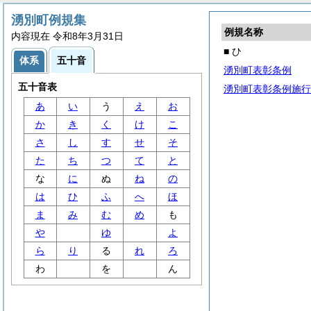
湧別町例規集
例規名称
内容現在 令和8年3月31日
■ ひ
体系
五十音
湧別町表彰条例
五十音表
湧別町表彰条例施行
あ
い
う
え
お
か
き
く
け
こ
さ
し
す
せ
そ
た
ち
つ
て
と
な
に
ぬ
ね
の
は
ひ
ふ
へ
ほ
ま
み
む
め
も
や
ゆ
よ
ら
り
る
れ
ろ
わ
を
ん