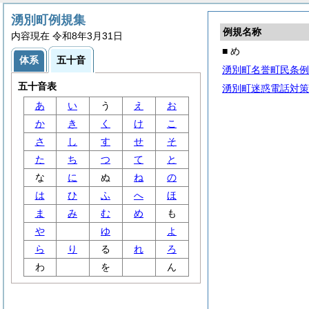
湧別町例規集
例規名称
内容現在 令和8年3月31日
■ め
体系
五十音
湧別町名誉町民条例
五十音表
湧別町迷惑電話対策
あ
い
う
え
お
か
き
く
け
こ
さ
し
す
せ
そ
た
ち
つ
て
と
な
に
ぬ
ね
の
は
ひ
ふ
へ
ほ
ま
み
む
め
も
や
ゆ
よ
ら
り
る
れ
ろ
わ
を
ん