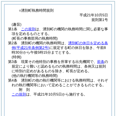
○湧別町執務時間規則
平成21年10月5日
規則第1号
(趣旨)
第1条
この規則
は、湧別町の機関の執務時間に関し必要な事
項を定めるものとする。
(町長の事務部局の執務時間)
第2条
湧別町の機関の執務時間は、
湧別町の休日を定める条
例
(平成21年条例第2号)
に規定する町の休日を除き、午前8
時30分から午後5時15分までとする。
(特例)
第3条
現業その他特別の事務を所掌する出先機関で、
前条
の
規定により難いと認めるものの執務時間は、条例又は規則
に特別の定めがあるものを除き、町長が定める。
(他の執行機関等の執務時間)
第4条
湧別町の他の執行機関等における執務時間は、それぞ
れの執行機関等において定めることができるものとする。
附
則
この規則
は、平成21年10月5日から施行する。