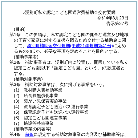
○湧別町私立認定こども園運営費補助金交付要綱
令和4年3月23日
告示第37号
(目的)
第1条
この要綱は、私立認定こども園の健全な運営及び地域
の子育て家庭に対する支援を図るため交付する補助金に関
して、
湧別町補助金交付規則
(平成21年規則第41号)
に定め
るもののほか、必要な事項を定めることを目的とする。
(補助事業者)
第2条
補助事業者は、湧別町内に設置し、開園している私立
認定こども園
(以下「認定こども園」という。)
の設置者と
する。
(補助対象事業)
第3条
補助対象事業は、次に掲げる事業をいう。
(1)
教材購入費補助事業
(2)
給食費無償化事業
(3)
障がい児保育実施事業
(4)
教育認定子ども送迎バス運行事業
(5)
保育認定子ども送迎バス運行事業
(6)
認定こども園運営事業
(7)
施設等整備事業
(補助事業の内容等)
第4条
前条
に規定する補助対象事業の内容及び補助率等は、