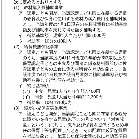
次に定めるとおりとする。
(1)
教材購入費補助事業
ア
認定こども園が、当該認定こども園に在籍する児童
の教育及び保育に使用する教材の購入費用を補助対象
とし、当該年度の4月1日現在の在籍児童数に補助基準
額及び補助率を乗じて得た額を補助する。
イ
補助基準額 児童1人当たり年額5,000円
ウ
補助率 10分の10以内
(2)
給食費無償化事業
ア
認定こども園が、当該認定こども園に在籍する児童
のうち、当該年度の4月1日現在の年齢が満3歳以上の
保育認定子どもの主食及び間食に係る材料費並びに教
育認定子どもの主食に係る材料費を補助対象とし、当
該年度の4月1日現在の該当児童数に補助基準額及び補
助率を乗じて得た額を補助する。
イ
補助基準額
(ア)
主食 児童1人当たり年額7,400円
(イ)
間食 児童1人当たり年額12,300円
ウ
補助率 10分の10以内
(3)
障がい児保育実施事業
ア
認定こども園が、当該認定こども園に在籍する心身
に障がいを有する児童
(以下この号において「対象児
童」という。)
に対し、教育及び保育を提供するため専
任の保育士等を配置したとき、その配置に必要な費用
を補助対象とし、配置した保育士等の数に補助基準額