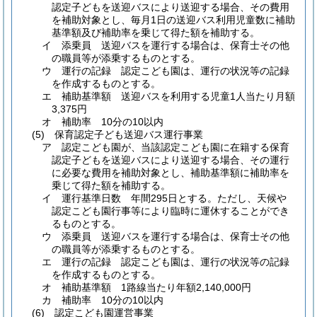
認定子どもを送迎バスにより送迎する場合、その費用
を補助対象とし、毎月1日の送迎バス利用児童数に補助
基準額及び補助率を乗じて得た額を補助する。
イ
添乗員 送迎バスを運行する場合は、保育士その他
の職員等が添乗するものとする。
ウ
運行の記録 認定こども園は、運行の状況等の記録
を作成するものとする。
エ
補助基準額 送迎バスを利用する児童1人当たり月額
3,375円
オ
補助率 10分の10以内
(5)
保育認定子ども送迎バス運行事業
ア
認定こども園が、当該認定こども園に在籍する保育
認定子どもを送迎バスにより送迎する場合、その運行
に必要な費用を補助対象とし、補助基準額に補助率を
乗じて得た額を補助する。
イ
運行基準日数 年間295日とする。
ただし、天候や
認定こども園行事等により臨時に運休することができ
るものとする。
ウ
添乗員 送迎バスを運行する場合は、保育士その他
の職員等が添乗するものとする。
エ
運行の記録 認定こども園は、運行の状況等の記録
を作成するものとする。
オ
補助基準額 1路線当たり年額2,140,000円
カ
補助率 10分の10以内
(6)
認定こども園運営事業