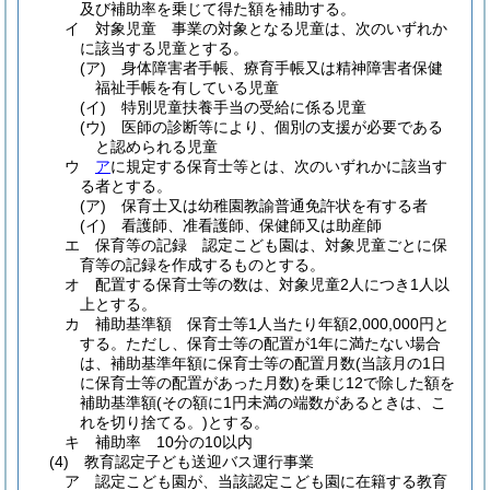
及び補助率を乗じて得た額を補助する。
イ
対象児童 事業の対象となる児童は、次のいずれか
に該当する児童とする。
(ア)
身体障害者手帳、療育手帳又は精神障害者保健
福祉手帳を有している児童
(イ)
特別児童扶養手当の受給に係る児童
(ウ)
医師の診断等により、個別の支援が必要である
と認められる児童
ウ
ア
に規定する保育士等とは、次のいずれかに該当す
る者とする。
(ア)
保育士又は幼稚園教諭普通免許状を有する者
(イ)
看護師、准看護師、保健師又は助産師
エ
保育等の記録 認定こども園は、対象児童ごとに保
育等の記録を作成するものとする。
オ
配置する保育士等の数は、対象児童2人につき1人以
上とする。
カ
補助基準額 保育士等1人当たり年額2,000,000円と
する。
ただし、保育士等の配置が1年に満たない場合
は、補助基準年額に保育士等の配置月数
(当該月の1日
に保育士等の配置があった月数)
を乗じ12で除した額を
補助基準額
(その額に1円未満の端数があるときは、こ
れを切り捨てる。)
とする。
キ
補助率 10分の10以内
(4)
教育認定子ども送迎バス運行事業
ア
認定こども園が、当該認定こども園に在籍する教育