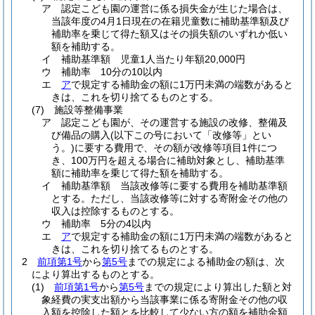
ア
認定こども園の運営に係る損失金が生じた場合は、
当該年度の4月1日現在の在籍児童数に補助基準額及び
補助率を乗じて得た額又はその損失額のいずれか低い
額を補助する。
イ
補助基準額 児童1人当たり年額20,000円
ウ
補助率 10分の10以内
エ
ア
で規定する補助金の額に1万円未満の端数があると
きは、これを切り捨てるものとする。
(7)
施設等整備事業
ア
認定こども園が、その運営する施設の改修、整備及
び備品の購入
(以下この号において「改修等」とい
う。)
に要する費用で、その額が改修等項目1件につ
き、100万円を超える場合に補助対象とし、補助基準
額に補助率を乗じて得た額を補助する。
イ
補助基準額 当該改修等に要する費用を補助基準額
とする。
ただし、当該改修等に対する寄附金その他の
収入は控除するものとする。
ウ
補助率 5分の4以内
エ
ア
で規定する補助金の額に1万円未満の端数があると
きは、これを切り捨てるものとする。
2
前項第1号
から
第5号
までの規定による補助金の額は、次
により算出するものとする。
(1)
前項第1号
から
第5号
までの規定により算出した額と対
象経費の実支出額から当該事業に係る寄附金その他の収
入額を控除した額とを比較して少ない方の額を補助金額