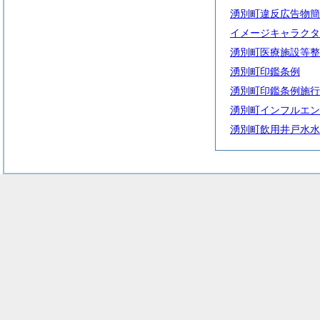
湧別町違反広告物簡
イメージキャラクタ
湧別町医療施設等整
湧別町印鑑条例
湧別町印鑑条例施行
湧別町インフルエン
湧別町飲用井戸水水