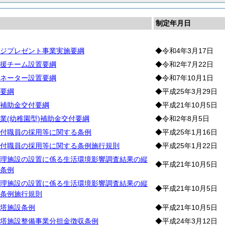
制定年月日
ジプレゼント事業実施要綱
◆令和4年3月17日
援チーム設置要綱
◆令和2年7月22日
ネーター設置要綱
◆令和7年10月1日
要綱
◆平成25年3月29日
補助金交付要綱
◆平成21年10月5日
業(幼稚園型)補助金交付要綱
◆令和2年8月5日
付職員の採用等に関する条例
◆平成25年1月16日
付職員の採用等に関する条例施行規則
◆平成25年1月22日
理施設の設置に係る生活環境影響調査結果の縦
◆平成21年10月5日
条例
理施設の設置に係る生活環境影響調査結果の縦
◆平成21年10月5日
条例施行規則
塔施設条例
◆平成21年10月5日
塔施設整備事業分担金徴収条例
◆平成24年3月12日