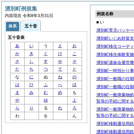
湧別町例規集
例規名称
内容現在 令和8年3月31日
■ い
体系
五十音
湧別町育児パッケー
五十音表
湧別町いじめ対策支
あ
い
う
え
お
湧別町移住コーディ
か
き
く
け
こ
湧別町移住体験実施
さ
し
す
せ
そ
湧別町遺族会運営費
た
ち
つ
て
と
湧別町一時預かり事
な
に
ぬ
ね
の
湧別町一般職の任期
は
ひ
ふ
へ
ほ
湧別町一般職の任期
ま
み
む
め
も
湧別町一般廃棄物処
や
ゆ
よ
覧等の手続に関する
ら
り
る
れ
ろ
湧別町一般廃棄物処
覧等の手続に関する
わ
を
ん
湧別町移動通信用鉄
湧別町移動通信用鉄