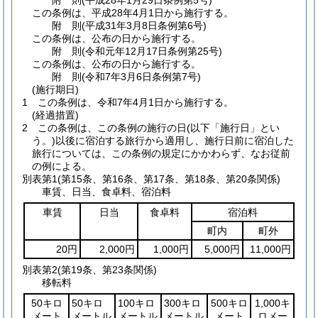
附
則
(平成28年1月29日
条例第5号)
この条例は、平成28年4月1日から施行する。
附
則
(平成31年3月8日
条例第6号)
この条例は、公布の日から施行する。
附
則
(令和元年12月17日
条例第25号)
この条例は、公布の日から施行する。
附
則
(令和7年3月6日
条例第7号)
(施行期日)
1
この条例は、令和7年4月1日から施行する。
(経過措置)
2
この条例は、この条例の施行の日
(以下「施行日」とい
う。)
以後に宿泊する旅行から適用し、施行日前に宿泊した
旅行については、この条例の規定にかかわらず、なお従前
の例による。
別表第1
(第15条、第16条、第17条、第18条、第20条関係)
車賃、日当、食卓料、宿泊料
車賃
日当
食卓料
宿泊料
町内
町外
20円
2,000円
1,000円
5,000円
11,000円
別表第2
(第19条、第23条関係)
移転料
50キロ
50キロ
100キロ
300キロ
500キロ
1,000キ
メート
メートル
メートル
メートル
メート
ロメー