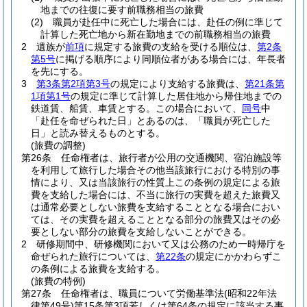
地までの往復に要す前職務相当の旅費
(2)
職員が赴任中に死亡した場合には、赴任の例に準じて
計算した死亡地から新在勤地までの前職務相当の旅費
2
遺族が
前項
に規定する旅費の支給を受ける順位は、
第2条
第5号
に掲げる順序により同順位者がある場合には、年長者
を先にする。
3
第3条第2項第3号
の規定により支給する旅費は、
第21条第
1項第1号
の規定に準じて計算した居住地から帰住地までの
鉄道賃、船賃、車賃とする。
この場合において、
同号
中
「赴任を命ぜられた日」とあるのは、「職員が死亡した
日」と読み替えるものとする。
(旅費の調整)
第26条
任命権者は、旅行者が公用の交通機関、宿泊施設等
を利用して旅行した場合その他当該旅行における特別の事
情により、又は当該旅行の性質上この条例の規定による旅
費を支給した場合には、不当に旅行の実費を超えた旅費又
は通常必要としない旅費を支給することとなる場合におい
ては、その実費を超えることとなる部分の旅費又はその必
要としない部分の旅費を支給しないことができる。
2
研修期間中、研修機関において又は公務のため一時帰庁を
命ぜられた旅行については、
第22条
の規定にかかわらずこ
の条例による旅費を支給する。
(旅費の特例)
第27条
任命権者は、職員について労働基準法
(昭和22年法
律第49号)
第15条第3項若しくは第64条の規定に該当する事