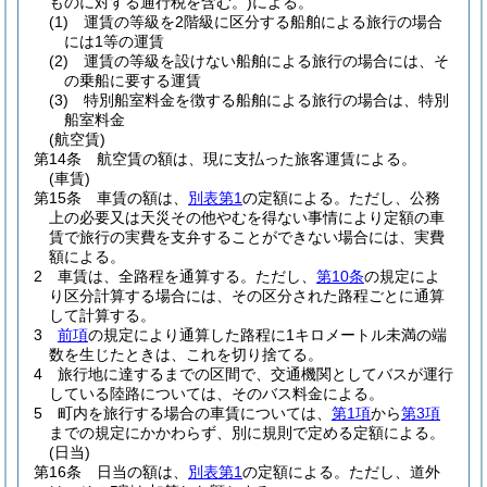
ものに対する通行税を含む。)
による。
(1)
運賃の等級を2階級に区分する船舶による旅行の場合
には1等の運賃
(2)
運賃の等級を設けない船舶による旅行の場合には、そ
の乗船に要する運賃
(3)
特別船室料金を徴する船舶による旅行の場合は、特別
船室料金
(航空賃)
第14条
航空賃の額は、現に支払った旅客運賃による。
(車賃)
第15条
車賃の額は、
別表第1
の定額による。
ただし、公務
上の必要又は天災その他やむを得ない事情により定額の車
賃で旅行の実費を支弁することができない場合には、実費
額による。
2
車賃は、全路程を通算する。
ただし、
第10条
の規定によ
り区分計算する場合には、その区分された路程ごとに通算
して計算する。
3
前項
の規定により通算した路程に1キロメートル未満の端
数を生じたときは、これを切り捨てる。
4
旅行地に達するまでの区間で、交通機関としてバスが運行
している陸路については、そのバス料金による。
5
町内を旅行する場合の車賃については、
第1項
から
第3項
までの規定にかかわらず、別に規則で定める定額による。
(日当)
第16条
日当の額は、
別表第1
の定額による。
ただし、道外