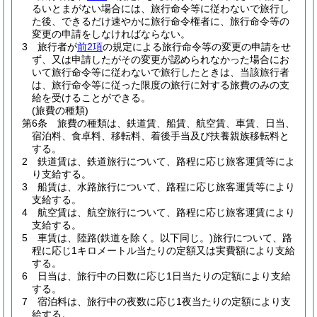
るいとまがない場合には、旅行命令等に従わないで旅行し
た後、できるだけ速やかに旅行命令権者に、旅行命令等の
変更の申請をしなければならない。
3
旅行者が
前2項
の規定による旅行命令等の変更の申請をせ
ず、又は申請したがその変更が認められなかった場合にお
いて旅行命令等に従わないで旅行したときは、当該旅行者
は、旅行命令等に従った限度の旅行に対する旅費のみの支
給を受けることができる。
(旅費の種類)
第6条
旅費の種類は、鉄道賃、船賃、航空賃、車賃、日当、
宿泊料、食卓料、移転料、着後手当及び扶養親族移転料と
する。
2
鉄道賃は、鉄道旅行について、路程に応じ旅客運賃等によ
り支給する。
3
船賃は、水路旅行について、路程に応じ旅客運賃等により
支給する。
4
航空賃は、航空旅行について、路程に応じ旅客運賃により
支給する。
5
車賃は、陸路
(鉄道を除く。以下同じ。)
旅行について、路
程に応じ1キロメートル当たりの定額又は実費額により支給
する。
6
日当は、旅行中の日数に応じ1日当たりの定額により支給
する。
7
宿泊料は、旅行中の夜数に応じ1夜当たりの定額により支
給する。