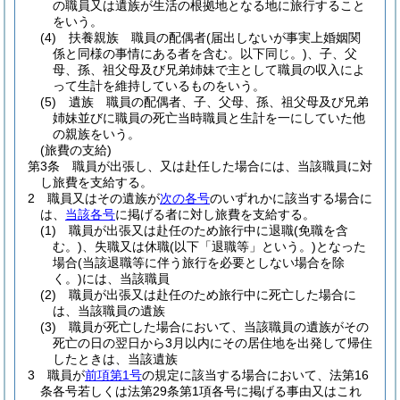
の職員又は遺族が生活の根拠地となる地に旅行すること
をいう。
(4)
扶養親族 職員の配偶者
(届出しないが事実上婚姻関
係と同様の事情にある者を含む。以下同じ。)
、子、父
母、孫、祖父母及び兄弟姉妹で主として職員の収入によ
って生計を維持しているものをいう。
(5)
遺族 職員の配偶者、子、父母、孫、祖父母及び兄弟
姉妹並びに職員の死亡当時職員と生計を一にしていた他
の親族をいう。
(旅費の支給)
第3条
職員が出張し、又は赴任した場合には、当該職員に対
し旅費を支給する。
2
職員又はその遺族が
次の各号
のいずれかに該当する場合に
は、
当該各号
に掲げる者に対し旅費を支給する。
(1)
職員が出張又は赴任のため旅行中に退職
(免職を含
む。)
、失職又は休職
(以下「退職等」という。)
となった
場合
(当該退職等に伴う旅行を必要としない場合を除
く。)
には、当該職員
(2)
職員が出張又は赴任のため旅行中に死亡した場合に
は、当該職員の遺族
(3)
職員が死亡した場合において、当該職員の遺族がその
死亡の日の翌日から3月以内にその居住地を出発して帰住
したときは、当該遺族
3
職員が
前項第1号
の規定に該当する場合において、法第16
条各号若しくは法第29条第1項各号に掲げる事由又はこれ