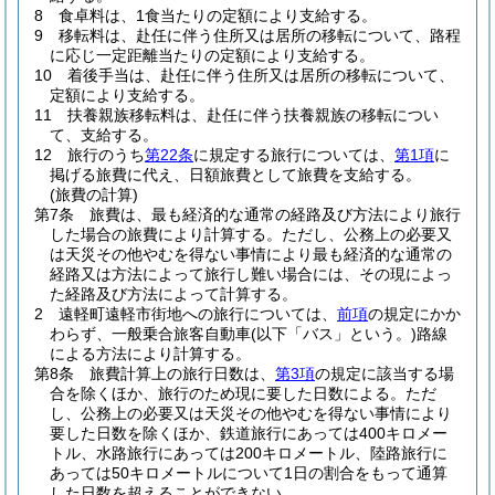
8
食卓料は、1食当たりの定額により支給する。
9
移転料は、赴任に伴う住所又は居所の移転について、路程
に応じ一定距離当たりの定額により支給する。
10
着後手当は、赴任に伴う住所又は居所の移転について、
定額により支給する。
11
扶養親族移転料は、赴任に伴う扶養親族の移転につい
て、支給する。
12
旅行のうち
第22条
に規定する旅行については、
第1項
に
掲げる旅費に代え、日額旅費として旅費を支給する。
(旅費の計算)
第7条
旅費は、最も経済的な通常の経路及び方法により旅行
した場合の旅費により計算する。
ただし、公務上の必要又
は天災その他やむを得ない事情により最も経済的な通常の
経路又は方法によって旅行し難い場合には、その現によっ
た経路及び方法によって計算する。
2
遠軽町遠軽市街地への旅行については、
前項
の規定にかか
わらず、一般乗合旅客自動車
(以下「バス」という。)
路線
による方法により計算する。
第8条
旅費計算上の旅行日数は、
第3項
の規定に該当する場
合を除くほか、旅行のため現に要した日数による。
ただ
し、公務上の必要又は天災その他やむを得ない事情により
要した日数を除くほか、鉄道旅行にあっては400キロメー
トル、水路旅行にあっては200キロメートル、陸路旅行に
あっては50キロメートルについて1日の割合をもって通算
した日数を超えることができない。