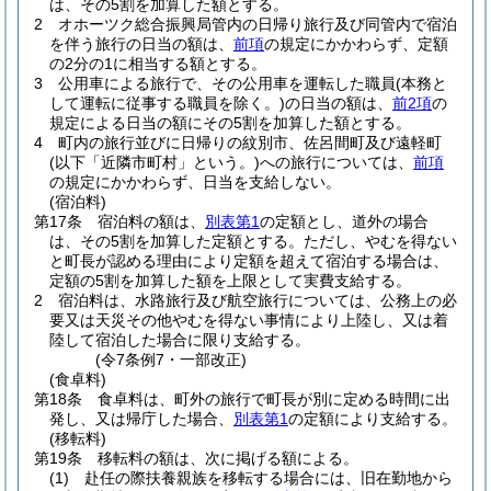
は、その5割を加算した額とする。
2
オホーツク総合振興局管内の日帰り旅行及び同管内で宿泊
を伴う旅行の日当の額は、
前項
の規定にかかわらず、定額
の2分の1に相当する額とする。
3
公用車による旅行で、その公用車を運転した職員
(本務と
して運転に従事する職員を除く。)
の日当の額は、
前2項
の
規定による日当の額にその5割を加算した額とする。
4
町内の旅行並びに日帰りの紋別市、佐呂間町及び遠軽町
(以下「近隣市町村」という。)
への旅行については、
前項
の規定にかかわらず、日当を支給しない。
(宿泊料)
第17条
宿泊料の額は、
別表第1
の定額とし、道外の場合
は、その5割を加算した定額とする。
ただし、やむを得ない
と町長が認める理由により定額を超えて宿泊する場合は、
定額の5割を加算した額を上限として実費支給する。
2
宿泊料は、水路旅行及び航空旅行については、公務上の必
要又は天災その他やむを得ない事情により上陸し、又は着
陸して宿泊した場合に限り支給する。
(令7条例7・一部改正)
(食卓料)
第18条
食卓料は、町外の旅行で町長が別に定める時間に出
発し、又は帰庁した場合、
別表第1
の定額により支給する。
(移転料)
第19条
移転料の額は、次に掲げる額による。
(1)
赴任の際扶養親族を移転する場合には、旧在勤地から