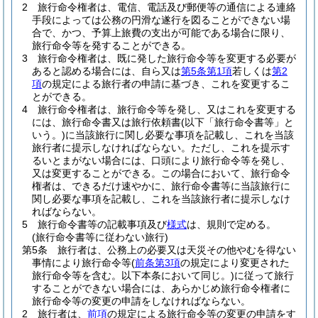
2
旅行命令権者は、電信、電話及び郵便等の通信による連絡
手段によっては公務の円滑な遂行を図ることができない場
合で、かつ、予算上旅費の支出が可能である場合に限り、
旅行命令等を発することができる。
3
旅行命令権者は、既に発した旅行命令等を変更する必要が
あると認める場合には、自ら又は
第5条第1項
若しくは
第2
項
の規定による旅行者の申請に基づき、これを変更するこ
とができる。
4
旅行命令権者は、旅行命令等を発し、又はこれを変更する
には、旅行命令書又は旅行依頼書
(以下「旅行命令書等」と
いう。)
に当該旅行に関し必要な事項を記載し、これを当該
旅行者に提示しなければならない。
ただし、これを提示す
るいとまがない場合には、口頭により旅行命令等を発し、
又は変更することができる。
この場合において、旅行命令
権者は、できるだけ速やかに、旅行命令書等に当該旅行に
関し必要な事項を記載し、これを当該旅行者に提示しなけ
ればならない。
5
旅行命令書等の記載事項及び
様式
は、規則で定める。
(旅行命令書等に従わない旅行)
第5条
旅行者は、公務上の必要又は天災その他やむを得ない
事情により旅行命令等
(
前条第3項
の規定により変更された
旅行命令等を含む。以下本条において同じ。)
に従って旅行
することができない場合には、あらかじめ旅行命令権者に
旅行命令等の変更の申請をしなければならない。
2
旅行者は、
前項
の規定による旅行命令等の変更の申請をす