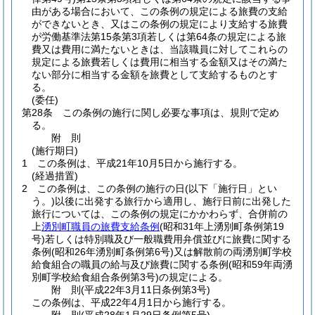
由がある場合において、この条例の規定による旅費の支給
ができないとき、又はこの条例の規定により支給する旅費
が労働基準法第15条第3項若しくは第64条の規定による旅
費又は費用に満たないときは、当該職員に対してこれらの
規定による旅費若しくは費用に相当する金額又はその満た
ない部分に相当する金額を旅費として支給するものとす
る。
(委任)
第28条
この条例の施行に関し必要な事項は、規則で定め
る。
附
則
(施行期日)
1
この条例は、平成21年10月5日から施行する。
(経過措置)
2
この条例は、この条例の施行の日
(以下「施行日」とい
う。)
以後に出発する旅行から適用し、施行日前に出発した
旅行については、この条例の規定にかかわらず、合併前の
上
湧別町職員の旅費支給条例
(昭和31年上湧別町条例第19
号)
若しくは特別職及び一般職費用弁償並びに旅費に関する
条例
(昭和26年湧別町条例第6号)
又は解散前の両湧別町学校
給食組合の職員の給与及び旅費に関する条例
(昭和59年両湧
別町学校給食組合条例第3号)
の規定による。
附
則
(平成22年3月11日
条例第3号)
この条例は、平成22年4月1日から施行する。