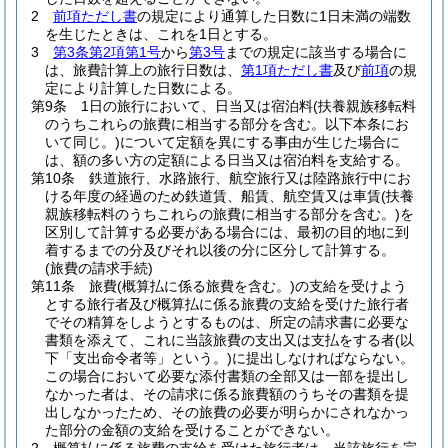
2
前項ただし書
の規定により通算した日数に1日未満の端数
を生じたときは、これを1日とする。
3
第3条第2項第1号
から
第3号
までの規定に該当する場合に
は、旅費計算上の旅行日数は、
第1項ただし書
及び
前項
の規
定により計算した日数による。
第9条
1日の旅行において、日当又は宿泊料
(扶養親族移転料
のうちこれらの旅費に相当する部分を含む。以下本条にお
いて同じ。)
について定額を異にする事由が生じた場合に
は、額の多い方の定額による日当又は宿泊料を支給する。
第10条
鉄道旅行、水路旅行、航空旅行又は陸路旅行中にお
ける年度の経過のため鉄道賃、船賃、航空賃又は車賃
(扶養
親族移転料のうちこれらの旅費に相当する部分を含む。)
を
区別して計算する必要がある場合には、最初の目的地に到
着するまでの分及びそれ以後の分に区分して計算する。
(旅費の請求手続)
第11条
旅費
(概算払に係る旅費を含む。)
の支給を受けよう
とする旅行者及び概算払に係る旅費の支給を受けた旅行者
でその精算をしようとするものは、所定の請求書に必要な
書類を添えて、これに当該旅費の支出又は支払をする者
(以
下「支出命令者等」という。)
に提出しなければならない。
この場合において必要な添付書類の全部又は一部を提出し
なかった者は、その請求に係る旅費額のうちその書類を提
出しなかったため、その旅費の必要が明らかにされなかっ
た部分の金額の支給を受けることができない。