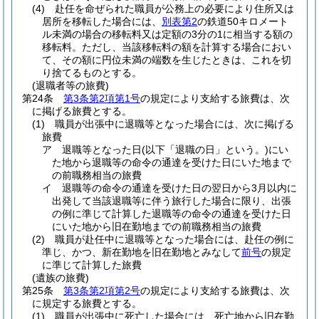
(4)
赴任を命ぜられた職員が公務上の必要により住所又は
居所を移転した場合には、
別表第2
の鉄道50キロメート
ル未満の場合の移転料又は定額の3分の1に相当する額の
移転料。
ただし、当該移転料の額を計算する場合におい
て、その額に円位未満の端数を生じたときは、これを切
り捨てるものとする。
(退職者等の旅費)
第24条
第3条第2項第1号
の規定により支給する旅費は、次
に掲げる旅費とする。
(1)
職員が出張中に退職等となった場合には、次に掲げる
旅費
ア
退職等となった日
(以下「退職の日」という。)
にい
た地から退職等の命令の通達を受けた日にいた地まで
の前職務相当の旅費
イ
退職等の命令の通達を受けた日の翌日から3月以内に
出発して当該退職等に伴う旅行した場合に限り、出張
の例に準じて計算した退職等の命令の通達を受けた日
にいた地から旧在勤地までの前職務相当の旅費
(2)
職員が赴任中に退職等となった場合には、赴任の例に
準じ、かつ、新在勤地を旧在勤地とみなして
前号
の規定
に準じて計算した旅費
(遺族の旅費)
第25条
第3条第2項第2号
の規定により支給する旅費は、次
に規定する旅費とする。
(1)
職員が出張中に死亡した場合には、死亡地から旧在勤