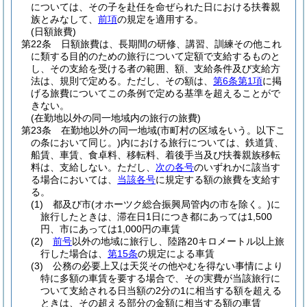
については、その子を赴任を命ぜられた日における扶養親
族とみなして、
前項
の規定を適用する。
(日額旅費)
第22条
日額旅費は、長期間の研修、講習、訓練その他これ
に類する目的のための旅行について定額で支給するものと
し、その支給を受ける者の範囲、額、支給条件及び支給方
法は、規則で定める。
ただし、その額は、
第6条第1項
に掲
げる旅費についてこの条例で定める基準を超えることがで
きない。
(在勤地以外の同一地域内の旅行の旅費)
第23条
在勤地以外の同一地域
(市町村の区域をいう。以下こ
の条において同じ。)
内における旅行については、鉄道賃、
船賃、車賃、食卓料、移転料、着後手当及び扶養親族移転
料は、支給しない。
ただし、
次の各号
のいずれかに該当す
る場合においては、
当該各号
に規定する額の旅費を支給す
る。
(1)
都及び市
(オホーツク総合振興局管内の市を除く。)
に
旅行したときは、滞在日1日につき都にあっては1,500
円、市にあっては1,000円の車賃
(2)
前号
以外の地域に旅行し、陸路20キロメートル以上旅
行した場合は、
第15条
の規定による車賃
(3)
公務の必要上又は天災その他やむを得ない事情により
特に多額の車賃を要する場合で、その実費が当該旅行に
ついて支給される日当額の2分の1に相当する額を超える
ときは、その超える部分の金額に相当する額の車賃