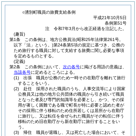
○湧別町職員の旅費支給条例
平成21年10月5日
条例第51号
注 令和7年3月から改正経過を注記した。
(趣旨)
第1条
この条例は、地方公務員法
(昭和25年法律第261号。
以下「法」という。)
第24条第5項の規定に基づき、公務の
ため旅行する職員に対して支給する旅費に関し必要な事項
を定めるものとする。
(定義)
第2条
この条例において、
次の各号
に掲げる用語の意義は、
当該各号
に定めるところによる。
(1)
出張 職員が公務のため一時その在勤庁を離れて旅行
することをいう。
(2)
赴任 採用された職員のうち、人事交流等により国家
公務員又は他の地方公共団体の職員から引き続いて職員
となった者及び専門的知識等を必要とし、かつ、その採
用が著しく困難である職で町長が特に必要と認めた者が
その採用に伴う移転のため住所若しくは居所から在勤庁
に旅行し、又は転任を命ぜられた職員がその転任に伴う
移転のため旧在勤庁から新在勤庁に旅行することをい
う。
(3)
帰住 職員が退職し、又は死亡した場合において、そ