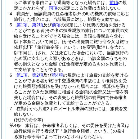
らに準ずる事由により退職等となった場合には、
前項
の規
定にかかわらず、
同項
の規定による旅費は支給しない。
4
職員が、当該職員の任命権者以外の町の機関の依頼に応じ
旅行した場合には、当該職員に対し、旅費を支給する。
5
第1項
、
第2項
及び
前項
の規定により旅費の支給を受ける
ことができる者
(その者の扶養親族の旅行について旅費の支
給を受けることができる場合には、当該扶養親族を含む。
以下本条において同じ。)
がその出発前に旅行命令又は旅行
依頼
(以下「旅行命令等」という。)
を変更
(取消しを含む。
以下同じ。)
され、又は死亡した場合において、当該旅行の
ため既に支出した金額があるときは、当該金額のうちその
者の損失となった金額で任命権者が定めるものを旅費とし
て支給することができる。
6
第1項
、
第2項
及び
第4項
の規定により旅費の支給を受ける
ことができる者が旅行中交通機関の事故により概算払を受
けた旅費額
(概算払を受けなかった場合には、概算払を受け
ることができた旅費額に相当する金額)
の全部又は一部を喪
失した場合には、その喪失した旅費額の範囲内で任命権者
が定める金額を旅費として支給することができる。
7
在勤庁から片道2キロメートル未満の旅行には、旅費を支
給しない。
(旅行の命令等)
第4条
旅行は、任命権者若しくは、その委任を受けた者又は
旅行依頼を行う者
(以下「旅行命令権者」という。)
の発す
る旅行命令等によって行わなければならない。