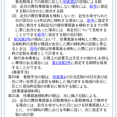
新在勤地までの路程に応じた
別表第2
の定額による額
(2)
赴任の際扶養親族を移転しない場合には、
前号
に規定
する額の2分の1に相当する額
(3)
赴任の際扶養親族を移転しないが、赴任を命ぜられた
日の翌日から1年以内に移転する場合には、
前号
に規定す
る額に相当する額
(赴任の後扶養親族を移転するまでの間
に更に赴任があった場合には、各赴任について支給する
ことができる
前号
に規定する額の合計額)
2
前項第3号
の場合において、扶養親族を移転した際におけ
る移転料の定額が職員が赴任した際の移転料の定額と異な
るときは、
同号
の額は扶養親族を移転した際における移転
料の定額を基礎として計算する。
3
旅行命令権者は、公務上の必要又は天災その他やむを得な
い事情がある場合には、
第1項第3号
に規定する期間を延長
することができる。
(着後手当)
第20条
着後手当の額は、
別表第1
の日当定額の5日分及び赴
任に伴い住所又は居所を移転した地の存する地域の区分に
応じた宿泊料定額の5夜分に相当する額による。
(扶養親族移転料)
第21条
扶養親族移転料の額は、次に掲げる額による。
(1)
赴任の際扶養親族を旧勤務地から新勤務地まで随伴す
る場合には、赴任を命ぜられた日における扶養親族1人ご
とに、その移転の際における年齢に従い、次に規定する
額の合計額