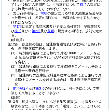
2
概算払に係る旅費の支給を受けた旅行者は、当該旅行を完
了した後所定の期間内に、当該旅行について
前項
の規定に
よる旅費の精算をしなければならない。
3
支出命令者等は、
前項
の規定による精算の結果過払金があ
った場合には、所定の期間内に、当該過払金を返納させな
ければならない。
4
第1項
に規定する請求書及び必要な添付書類、記載事項及
び
様式
並びに
第2項
及び
前項
に規定する期間は、規則で定め
る。
(鉄道賃)
第12条
鉄道賃の額は、普通旅客運賃及び次に掲げる急行料
金、急行座席指定料金による。
(1)
特別急行路線による旅行で片道100キロメートルを超
える場合
(乗継ぎを含む。)
の特別急行料金
(座席指定料金
を含む。)
(2)
普通急行路線による旅行で片道50キロメートルを超え
る場合の普通急行料金
(3)
普通急行の座席指定料金を徴する路線による旅行で片
道50キロメートルを超える場合は、普通急行座席指定料
金
2
前項第2号
及び
第3号
の急行料金は、同一路線について重
複して支給することができない。
(船賃)
第13条
船賃の額は、次に掲げる旅客運賃
(はしけ賃及びさん
橋賃を含む。以下本条において「運賃」という。これらの