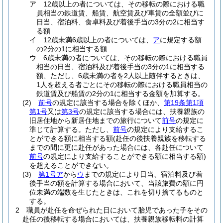
ア
12歳以上の者については、その移転の際における職
員相当の鉄道賃、船賃、航空賃及び車賃の全額並びに
日当、宿泊料、食卓料及び着後手当の3分の2に相当す
る額
イ
12歳未満6歳以上の者については、
ア
に規定する額
の2分の1に相当する額
ウ
6歳未満の者については、その移転の際における職員
相当の日当、宿泊料及び着後手当の3分の1に相当する
額、
ただし、6歳未満の者を2人以上随伴するときは、
1人を超える者ごとにその移転の際における職員相当の
鉄道賃及び船賃の2分の1に相当する金額を加算する。
(2)
前号
の規定に該当する場合を除くほか、
第19条第1項
第1号
又は
第3号
の規定に該当する場合には、扶養親族の
旧居住地から新居住地までの旅行について
前号
の規定に
準じて計算する。
ただし、
前号
の規定により支給するこ
とができる額に相当する額
(赴任の後扶養親族を移転する
までの間に更に赴任があった場合には、各赴任について
前号
の規定により支給することができる額に相当する額)
を超えることができない。
(3)
第1号ア
から
ウ
までの規定により日当、宿泊料及び着
後手当の額を計算する場合において、当該旅費の額に円
位未満の端数を生じたときは、これを切り捨てるものと
する。
2
職員が赴任を命ぜられた日において胎児であった子をその
赴任の後移転する場合においては、扶養親族移転料の計算