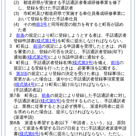
(2)
都道府県が実施する手話通訳者養成研修事業を修了
し、登録を受けた手話通訳者
(3)
市町村及び都道府県で実施する奉仕員養成研修事業に
おいて登録を受けた手話奉仕員
(4)
その他
前3号
と同等程度の能力を有すると町長が認め
た者
2
前条
の規定により町に登録しようとする者は、手話通訳者
登録申請書
(
様式第1号
)
を町長に提出しなければならない。
3
町長は、
前項
の規定による申請書を受理したときは、内容
を審査の上、登録の可否を決定し、手話通訳者登録
(却下)
通知書
(
様式第2号
)
により当該申請者に通知する。
4
町長は、手話通訳者登録名簿
(
様式第3号
)
を備え、
前項
の
規定による登録を行ったときは、必要事項を記載する。
5
第3項
の規定により登録の決定を受けた者は、登録事項に
変更があった場合は、速やかに手話通訳者登録事項変更届
(
様式第4号
)
により町長に届け出なければならない。
(手話通訳者証)
第7条
町長は、
前条
の規定により登録した手話通訳者に対し
手話通訳者証
(
様式第5号
)
を交付するものとし、手話通訳者
は、業務に従事するときは必ず携帯し、派遣利用者に提示
を求められた場合は、提示しなければならない。
(派遣申請)
第8条
派遣を希望する者
(以下「申請者」という。)
は、原則
として派遣を希望する日の7日前までに手話通訳者派遣申請
書
(
様式第6号
)
を町長に提出しなければならない。
ただし、