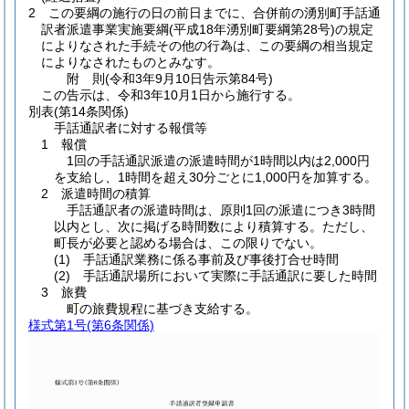
2
この要綱の施行の日の前日までに、合併前の湧別町手話通
訳者派遣事業実施要綱
(平成18年湧別町要綱第28号)
の規定
によりなされた手続その他の行為は、この要綱の相当規定
によりなされたものとみなす。
附
則
(令和3年9月10日
告示第84号)
この告示は、令和3年10月1日から施行する。
別表
(第14条関係)
手話通訳者に対する報償等
1 報償
1回の手話通訳派遣の派遣時間が1時間以内は2,000円
を支給し、1時間を超え30分ごとに1,000円を加算する。
2 派遣時間の積算
手話通訳者の派遣時間は、原則1回の派遣につき3時間
以内とし、次に掲げる時間数により積算する。ただし、
町長が必要と認める場合は、この限りでない。
(1) 手話通訳業務に係る事前及び事後打合せ時間
(2) 手話通訳場所において実際に手話通訳に要した時間
3 旅費
町の旅費規程に基づき支給する。
様式第1号
(第6条関係)