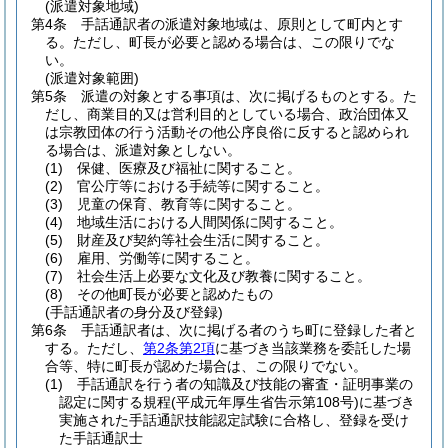
(派遣対象地域)
第4条
手話通訳者の派遣対象地域は、原則として町内とす
る。
ただし、町長が必要と認める場合は、この限りでな
い。
(派遣対象範囲)
第5条
派遣の対象とする事項は、次に掲げるものとする。
た
だし、商業目的又は営利目的としている場合、政治団体又
は宗教団体の行う活動その他公序良俗に反すると認められ
る場合は、派遣対象としない。
(1)
保健、医療及び福祉に関すること。
(2)
官公庁等における手続等に関すること。
(3)
児童の保育、教育等に関すること。
(4)
地域生活における人間関係に関すること。
(5)
財産及び契約等社会生活に関すること。
(6)
雇用、労働等に関すること。
(7)
社会生活上必要な文化及び教養に関すること。
(8)
その他町長が必要と認めたもの
(手話通訳者の身分及び登録)
第6条
手話通訳者は、次に掲げる者のうち町に登録した者と
する。
ただし、
第2条第2項
に基づき当該業務を委託した場
合等、特に町長が認めた場合は、この限りでない。
(1)
手話通訳を行う者の知識及び技能の審査・証明事業の
認定に関する規程
(平成元年厚生省告示第108号)
に基づき
実施された手話通訳技能認定試験に合格し、登録を受け
た手話通訳士