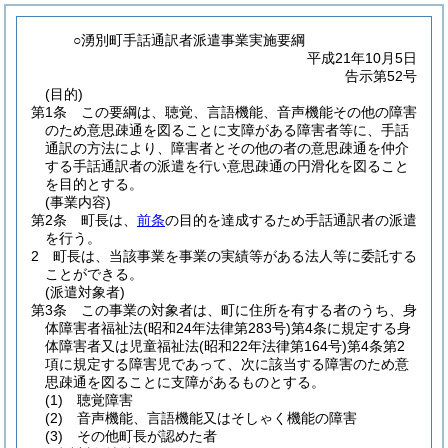
○湧別町手話通訳者派遣事業実施要綱
平成21年10月5日
告示第52号
(目的)
第1条
この要綱は、聴覚、言語機能、音声機能その他の障害
のため意思疎通を図ることに支障がある障害者等に、手話
通訳の方法により、障害者とその他の者の意思疎通を仲介
する手話通訳者の派遣を行い意思疎通の円滑化を図ること
を目的とする。
(事業内容)
第2条
町長は、
前条
の目的を達成するため手話通訳者の派遣
を行う。
2
町長は、当該事業を事業の実績等がある法人等に委託する
ことができる。
(派遣対象者)
第3条
この事業の対象者は、町に住所を有する者のうち、身
体障害者福祉法
(昭和24年法律第283号)
第4条に規定する身
体障害者又は児童福祉法
(昭和22年法律第164号)
第4条第2
項に規定する障害児であって、次に該当する障害のため意
思疎通を図ることに支障があるものとする。
(1)
聴覚障害
(2)
音声機能、言語機能又はそしゃく機能の障害
(3)
その他町長が認めた者