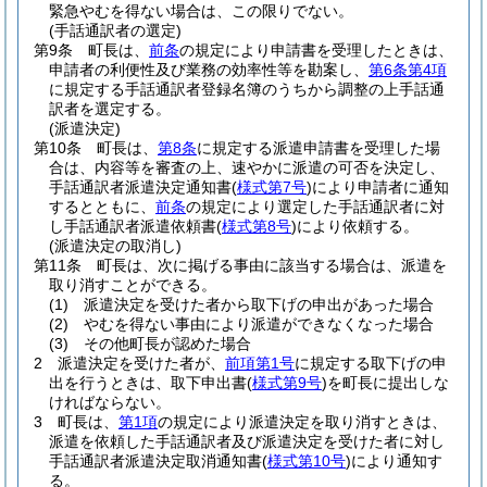
緊急やむを得ない場合は、この限りでない。
(手話通訳者の選定)
第9条
町長は、
前条
の規定により申請書を受理したときは、
申請者の利便性及び業務の効率性等を勘案し、
第6条第4項
に規定する手話通訳者登録名簿のうちから調整の上手話通
訳者を選定する。
(派遣決定)
第10条
町長は、
第8条
に規定する派遣申請書を受理した場
合は、内容等を審査の上、速やかに派遣の可否を決定し、
手話通訳者派遣決定通知書
(
様式第7号
)
により申請者に通知
するとともに、
前条
の規定により選定した手話通訳者に対
し手話通訳者派遣依頼書
(
様式第8号
)
により依頼する。
(派遣決定の取消し)
第11条
町長は、次に掲げる事由に該当する場合は、派遣を
取り消すことができる。
(1)
派遣決定を受けた者から取下げの申出があった場合
(2)
やむを得ない事由により派遣ができなくなった場合
(3)
その他町長が認めた場合
2
派遣決定を受けた者が、
前項第1号
に規定する取下げの申
出を行うときは、取下申出書
(
様式第9号
)
を町長に提出しな
ければならない。
3
町長は、
第1項
の規定により派遣決定を取り消すときは、
派遣を依頼した手話通訳者及び派遣決定を受けた者に対し
手話通訳者派遣決定取消通知書
(
様式第10号
)
により通知す
る。