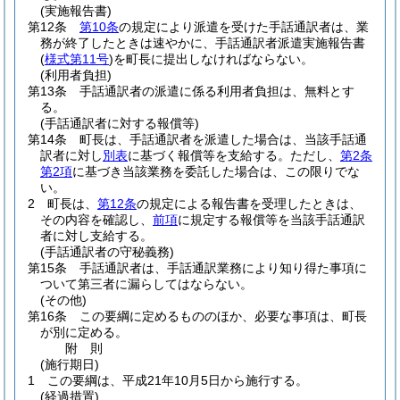
(実施報告書)
第12条
第10条
の規定により派遣を受けた手話通訳者は、業
務が終了したときは速やかに、手話通訳者派遣実施報告書
(
様式第11号
)
を町長に提出しなければならない。
(利用者負担)
第13条
手話通訳者の派遣に係る利用者負担は、無料とす
る。
(手話通訳者に対する報償等)
第14条
町長は、手話通訳者を派遣した場合は、当該手話通
訳者に対し
別表
に基づく報償等を支給する。
ただし、
第2条
第2項
に基づき当該業務を委託した場合は、この限りでな
い。
2
町長は、
第12条
の規定による報告書を受理したときは、
その内容を確認し、
前項
に規定する報償等を当該手話通訳
者に対し支給する。
(手話通訳者の守秘義務)
第15条
手話通訳者は、手話通訳業務により知り得た事項に
ついて第三者に漏らしてはならない。
(その他)
第16条
この要綱に定めるもののほか、必要な事項は、町長
が別に定める。
附
則
(施行期日)
1
この要綱は、平成21年10月5日から施行する。
(経過措置)