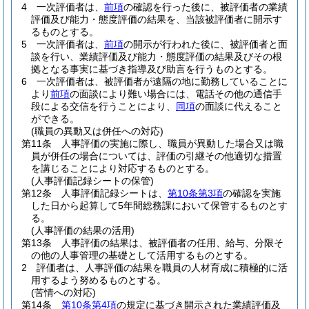
4
一次評価者は、
前項
の確認を行った後に、被評価者の業績
評価及び能力・態度評価の結果を、当該被評価者に開示す
るものとする。
5
一次評価者は、
前項
の開示が行われた後に、被評価者と面
談を行い、業績評価及び能力・態度評価の結果及びその根
拠となる事実に基づき指導及び助言を行うものとする。
6
一次評価者は、被評価者が遠隔の地に勤務していることに
より
前項
の面談により難い場合には、電話その他の通信手
段による交信を行うことにより、
同項
の面談に代えること
ができる。
(職員の異動又は併任への対応)
第11条
人事評価の実施に際し、職員が異動した場合又は職
員が併任の場合については、評価の引継その他適切な措置
を講じることにより対応するものとする。
(人事評価記録シートの保管)
第12条
人事評価記録シートは、
第10条第3項
の確認を実施
した日から起算して5年間総務課において保管するものとす
る。
(人事評価の結果の活用)
第13条
人事評価の結果は、被評価者の任用、給与、分限そ
の他の人事管理の基礎として活用するものとする。
2
評価者は、人事評価の結果を職員の人材育成に積極的に活
用するよう努めるものとする。
(苦情への対応)
第14条
第10条第4項
の規定に基づき開示された業績評価及