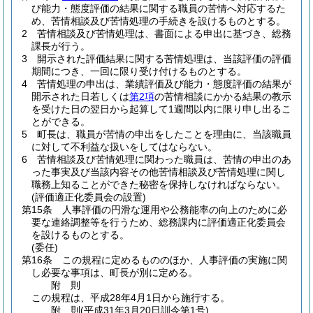
び能力・態度評価の結果に関する職員の苦情へ対応するた
め、苦情相談及び苦情処理の手続きを設けるものとする。
2
苦情相談及び苦情処理は、書面による申出に基づき、総務
課長が行う。
3
開示された評価結果に関する苦情処理は、当該評価の評価
期間につき、一回に限り受け付けるものとする。
4
苦情処理の申出は、業績評価及び能力・態度評価の結果が
開示された日若しくは
第2項
の苦情相談にかかる結果の教示
を受けた日の翌日から起算して1週間以内に限り申し出るこ
とができる。
5
町長は、職員が苦情の申出をしたことを理由に、当該職員
に対して不利益な扱いをしてはならない。
6
苦情相談及び苦情処理に関わった職員は、苦情の申出のあ
った事実及び当該内容その他苦情相談及び苦情処理に関し
職務上知ることができた秘密を保持しなければならない。
(評価適正化委員会の設置)
第15条
人事評価の円滑な運用や公務能率の向上のために必
要な連絡調整等を行うため、総務課内に評価適正化委員会
を設けるものとする。
(委任)
第16条
この規程に定めるもののほか、人事評価の実施に関
し必要な事項は、町長が別に定める。
附
則
この規程は、平成28年4月1日から施行する。
附
則
(平成31年3月20日
訓令第1号)