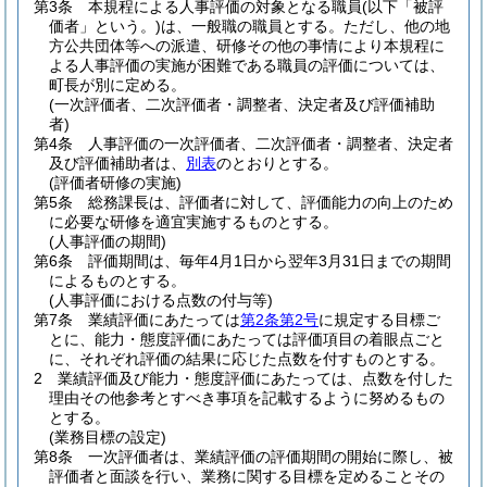
第3条
本規程による人事評価の対象となる職員
(以下「被評
価者」という。)
は、一般職の職員とする。
ただし、他の地
方公共団体等への派遣、研修その他の事情により本規程に
よる人事評価の実施が困難である職員の評価については、
町長が別に定める。
(一次評価者、二次評価者・調整者、決定者及び評価補助
者)
第4条
人事評価の一次評価者、二次評価者・調整者、決定者
及び評価補助者は、
別表
のとおりとする。
(評価者研修の実施)
第5条
総務課長は、評価者に対して、評価能力の向上のため
に必要な研修を適宜実施するものとする。
(人事評価の期間)
第6条
評価期間は、毎年4月1日から翌年3月31日までの期間
によるものとする。
(人事評価における点数の付与等)
第7条
業績評価にあたっては
第2条第2号
に規定する目標ご
とに、能力・態度評価にあたっては評価項目の着眼点ごと
に、それぞれ評価の結果に応じた点数を付すものとする。
2
業績評価及び能力・態度評価にあたっては、点数を付した
理由その他参考とすべき事項を記載するように努めるもの
とする。
(業務目標の設定)
第8条
一次評価者は、業績評価の評価期間の開始に際し、被
評価者と面談を行い、業務に関する目標を定めることその