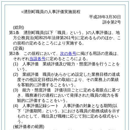
○湧別町職員の人事評価実施規程
平成28年3月30日
訓令第2号
(総則)
第1条
湧別町職員
(以下「職員」という。)
の人事評価は、地
方公務員法
(昭和25年法律第261号)
に定めるもののほか、こ
の規程の定めるところにより実施する。
(定義)
第2条
この規程において、
次の各号
に掲げる用語の意義は、
それぞれ
当該各号
に定めるところによる。
(1)
人事評価 業績評価及び能力・態度評価を行うことを
いう。
(2)
業績評価 職員があらかじめ設定した業務目標の達成
度その他設定目標以外の取組により、その業務上の業績
を客観的に評価することをいう。
(3)
能力・態度評価 評価項目ごとに定める着眼点に基づ
き、職務遂行の過程において発揮された職員の能力を客
観的に評価することをいう。
(4)
人事評価記録シート 人事評価の対象となる期間
(以
下「評価期間」という。)
における職員の勤務成績を示す
ものとして、職位及び職種に応じて別に定める様式をい
う。
(被評価者の範囲)