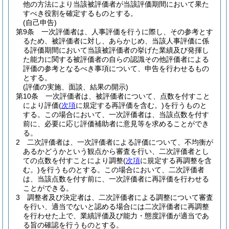
他の方法により当該被評価者が当該評価期間において果た
すべき役割を確定するものとする。
(自己申告)
第9条
一次評価者は、人事評価を行うに際し、その参考とす
るため、被評価者に対し、あらかじめ、当該人事評価に係
る評価期間において当該被評価者の挙げた業績及び発揮し
た能力に関する被評価者の自らの認識その他評価者による
評価の参考となるべき事項について、申告を行わせるもの
とする。
(評価の実施、面談、結果の開示)
第10条
一次評価者は、被評価者について、点数を付すこと
により評価
(
次項
に規定する再評価を含む。)
を行うものと
する。
この場合において、一次評価者は、当該点数を付す
前に、必要に応じ評価補助者に意見等を求めることができ
る。
2
二次評価者は、一次評価者による評価について、不均衡が
あるかどうかという観点から審査を行い、二次評価者とし
ての点数を付すことにより調整
(
次項
に規定する再調整を含
む。)
を行うものとする。
この場合において、二次評価者
は、当該点数を付す前に、一次評価者に再評価を行わせる
ことができる。
3
調整者及び決定者は、二次評価者による調整について審査
を行い、適当でないと認める場合には二次評価者に再調整
を行わせた上で、業績評価及び能力・態度評価が適当であ
る旨の確認を行うものとする。