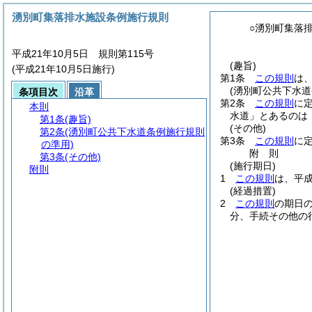
湧別町集落排水施設条例施行規則
○湧別町集落
平成21年10月5日 規則第115号
(趣旨)
(平成21年10月5日施行)
第1条
この規則
は
(湧別町公共下水道
条項目次
沿革
第2条
この規則
に
本則
水道」とあるのは
第1条
(趣旨)
(その他)
第2条
(湧別町公共下水道条例施行規則
第3条
この規則
に
の準用)
附
則
第3条
(その他)
(施行期日)
附則
1
この規則
は、平成
(経過措置)
2
この規則
の期日
分、手続その他の