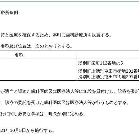
診療所条例
保持と医療を確保するため、本町に歯科診療所を設置する。
の名称及び位置は、次のとおりとする。
名称
湧別町栄町112番地の5
湧別町上湧別屯田市街地291番
湧別町上湧別屯田市街地291番
長が適当と認めた歯科医師又は医療法人等に施設を貸付けし、診療を委
は、診療の委託を受けた歯科医師又は医療法人等が行うものとする。
施行に関し必要な事項は、町長が別に定める。
21年10月5日から施行する。