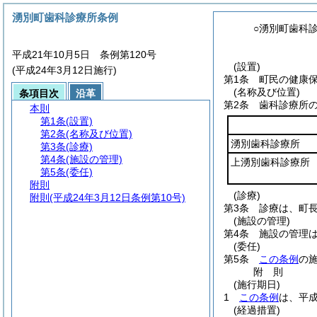
湧別町歯科診療所条例
○湧別町歯科
平成21年10月5日 条例第120号
(設置)
(平成24年3月12日施行)
第1条
町民の健康
(名称及び位置)
条項目次
沿革
第2条
歯科診療所
本則
第1条
(設置)
第2条
(名称及び位置)
湧別歯科診療所
第3条
(診療)
第4条
(施設の管理)
上湧別歯科診療所
第5条
(委任)
附則
(診療)
附則
(平成24年3月12日条例第10号)
第3条
診療は、町
(施設の管理)
第4条
施設の管理
(委任)
第5条
この条例
の
附
則
(施行期日)
1
この条例
は、平成
(経過措置)