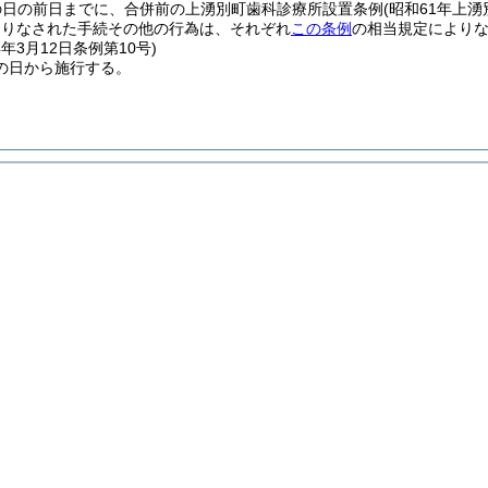
の日の前日までに、合併前の上湧別町歯科診療所設置条例
(昭和61年上湧
よりなされた手続その他の行為は、それぞれ
この条例
の相当規定により
4年3月12日
条例第10号)
の日から施行する。