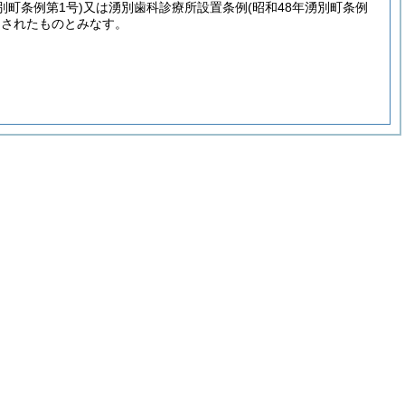
別町条例第1号)
又は湧別歯科診療所設置条例
(昭和48年湧別町条例
なされたものとみなす。