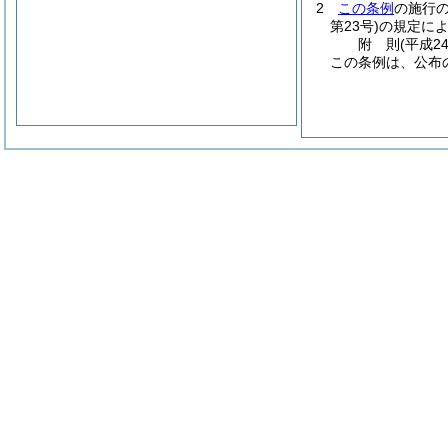
2
この条例
の施行
第23号)
の規定に
附
則
(平成2
この条例は、公布