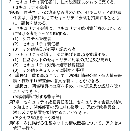
2
セキュリティ責任者は、住民税務課長をもって充てる。
(セキュリティ会議)
第6条
住基ネットの適正な管理のため、セキュリティ総括責
任者は、必要に応じてセキュリティ会議を招集するととも
に、議長を務める。
2
セキュリティ会議は、セキュリティ総括責任者のほか、次
に掲げる者をもって組織する。
(1)
システム管理者
(2)
セキュリティ責任者
(3)
その他議長が必要と認める者
3
セキュリティ会議は、次に掲げる事項を審議する。
(1)
住基ネットのセキュリティ対策の決定及び見直し
(2)
セキュリティ対策の遵守状況確認
(3)
その他セキュリティに関する事項
4
議長は、重要事項について、湧別町情報公開・個人情報保
護・行政不服審査会の意見を聴くことができる。
5
議長は、関係職員の出席を求め、その意見及び説明を聴く
ことができる。
(関係部署に対する指示等)
第7条
セキュリティ総括責任者は、セキュリティ会議の結果
を踏まえ、関係部署の長に対し指示し、又は行政委員会に
対し必要な措置を要請することができる。
(アクセス管理を行う機器)
第8条
次に掲げる住基ネットの構成機器について、アクセス
管理を行う。