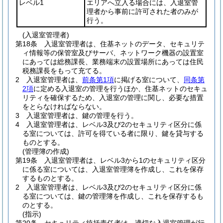
レベル1
エリアへ立入る場合には、入退室管
理者から事前に許可された者のみが
行う。
(入退室管理者)
第18条
入退室管理者は、住基ネットのデータ、セキュリテ
ィ情報等の保管室及びサーバ、ネットワーク機器の設置室
にあっては総務課長、業務端末の設置場所にあっては住民
税務課長をもって充てる。
2
入退室管理者は、
前条第1項
に掲げる室について、
同条第
2項
に定める入退室の管理を行うほか、住基ネットのセキュ
リティを確保するため、入退室の管理に関し、必要な措置
をとらなければならない。
3
入退室管理者は、鍵の管理を行う。
4
入退室管理者は、レベル3及び2のセキュリティ区分に係
る室については、許可を得ている者に限り、鍵を貸与する
ものとする。
(管理簿の作成)
第19条
入退室管理者は、レベル3から1のセキュリティ区分
に係る室については、入退室管理簿を作成し、これを保存
するものとする。
2
入退室管理者は、レベル3及び2のセキュリティ区分に係
る室については、鍵の管理簿を作成し、これを保存するも
のとする。
(指示)