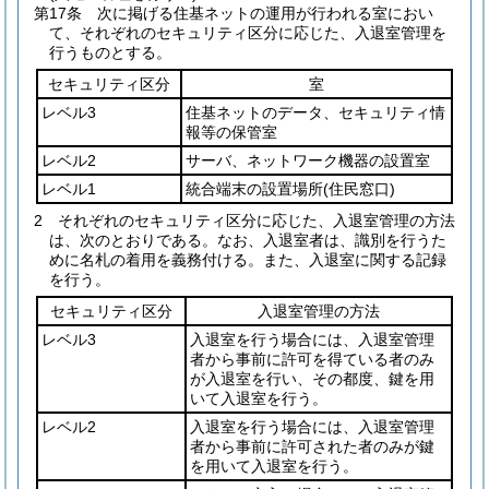
第17条
次に掲げる住基ネットの運用が行われる室におい
て、それぞれのセキュリティ区分に応じた、入退室管理を
行うものとする。
セキュリティ区分
室
レベル3
住基ネットのデータ、セキュリティ情
報等の保管室
レベル2
サーバ、ネットワーク機器の設置室
レベル1
統合端末の設置場所
(住民窓口)
2
それぞれのセキュリティ区分に応じた、入退室管理の方法
は、次のとおりである。
なお、入退室者は、識別を行うた
めに名札の着用を義務付ける。
また、入退室に関する記録
を行う。
セキュリティ区分
入退室管理の方法
レベル3
入退室を行う場合には、入退室管理
者から事前に許可を得ている者のみ
が入退室を行い、その都度、鍵を用
いて入退室を行う。
レベル2
入退室を行う場合には、入退室管理
者から事前に許可された者のみが鍵
を用いて入退室を行う。