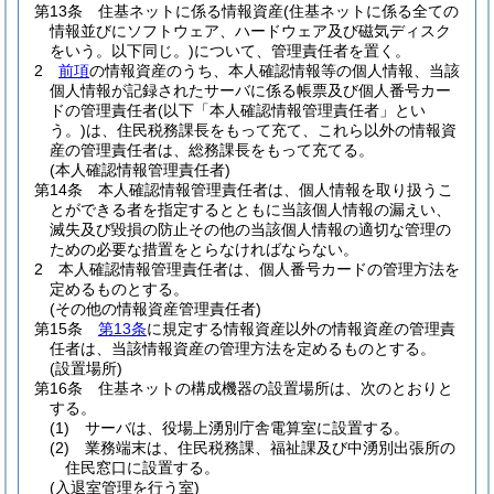
第13条
住基ネットに係る情報資産
(住基ネットに係る全ての
情報並びにソフトウェア、ハードウェア及び磁気ディスク
をいう。以下同じ。)
について、管理責任者を置く。
2
前項
の情報資産のうち、本人確認情報等の個人情報、当該
個人情報が記録されたサーバに係る帳票及び個人番号カー
ドの管理責任者
(以下「本人確認情報管理責任者」とい
う。)
は、住民税務課長をもって充て、これら以外の情報資
産の管理責任者は、総務課長をもって充てる。
(本人確認情報管理責任者)
第14条
本人確認情報管理責任者は、個人情報を取り扱うこ
とができる者を指定するとともに当該個人情報の漏えい、
滅失及び毀損の防止その他の当該個人情報の適切な管理の
ための必要な措置をとらなければならない。
2
本人確認情報管理責任者は、個人番号カードの管理方法を
定めるものとする。
(その他の情報資産管理責任者)
第15条
第13条
に規定する情報資産以外の情報資産の管理責
任者は、当該情報資産の管理方法を定めるものとする。
(設置場所)
第16条
住基ネットの構成機器の設置場所は、次のとおりと
する。
(1)
サーバは、役場上湧別庁舎電算室に設置する。
(2)
業務端末は、住民税務課、福祉課及び中湧別出張所の
住民窓口に設置する。
(入退室管理を行う室)