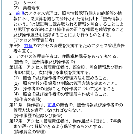
(1)
サーバ
(2)
業務端末
2
前項
のアクセス管理は、照合情報認証
(個人の静脈等の情
報に不可逆演算を施して登録された情報
(以下「照合情報」
という。)
と認証時に読み取られる情報を照合することによ
り認証する方法)
により操作者の正当な権限を確認すること
及び操作履歴を記録することにより行うものとする。
(アクセス管理責任者)
第9条
前条
のアクセス管理を実施するためアクセス管理責任
者を置く。
2
アクセス管理責任者は、住民税務課長をもって充てる。
(照合ID、照合情報及び操作者ID)
第10条
アクセス管理責任者は、照合ID、照合情報及び操作
者IDに関し、次に掲げる事項を実施する。
(1)
照合ID及び操作者IDの管理方法を定めること。
(2)
照合情報の登録及び削除の管理方法を定めること。
(3)
操作者IDの種類ごとの操作者について定めること。
(4)
照合ID及び操作者IDの管理簿を作成すること。
(操作者の責務)
第11条
操作者は、
前条
の照合ID、照合情報及び操作者IDの
管理方法を遵守しなければならない。
(操作履歴の記録及び保管)
第12条
アクセス管理責任者は、操作履歴を記録し、7年前
まで遡って解析できるよう保管するものとする。
(情報資産の管理)