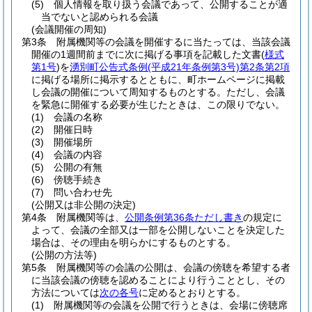
(5)
個人情報を取り扱う会議であって、公開することが適
当でないと認められる会議
(会議開催の周知)
第3条
附属機関等の会議を開催するに当たっては、当該会議
開催の1週間前までに次に掲げる事項を記載した文書
(
様式
第1号
)
を
湧別町公告式条例
(平成21年条例第3号)
第2条第2項
に掲げる場所に掲示するとともに、町ホームページに掲載
し会議の開催について周知するものとする。
ただし、会議
を緊急に開催する必要が生じたときは、この限りでない。
(1)
会議の名称
(2)
開催日時
(3)
開催場所
(4)
会議の内容
(5)
公開の有無
(6)
傍聴手続き
(7)
問い合わせ先
(公開又は非公開の決定)
第4条
附属機関等は、
公開条例第36条ただし書き
の規定に
よって、会議の全部又は一部を公開しないことを決定した
場合は、その理由を明らかにするものとする。
(公開の方法等)
第5条
附属機関等の会議の公開は、会議の傍聴を希望する者
に当該会議の傍聴を認めることにより行うこととし、その
方法については
次の各号
に定めるとおりとする。
(1)
附属機関等の会議を公開で行うときは、会場に傍聴席