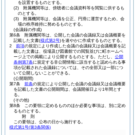
を設置するものとする。
(2)
附属機関等は、傍聴者に会議資料等を閲覧に供するも
のとする。
(3)
附属機関等は、会議を公正、円滑に運営するため、会
場の秩序維持に努めるものとする。
(会議録の作成)
第6条
附属機関等は、公開した会議の会議録又は会議概要を
記載した文書
(
様式第2号
)
を速やかに作成するものとする。
2
前項
の規定により作成した会議の会議録又は会議概要を記
載した文書は、役場及び図書館での閲覧並びに町ホームペ
ージ上での掲載により公開するものとする。
ただし、
公開
条例第7条
に規定する非公開情報に該当すると認められる事
項が記載された会議録については、その全部又は一部につ
いて公開しないことができる。
(公開期間)
第7条
前条
の規定により公開した会議の会議録又は会議概要
を記載した文書の公開期間は、会議開催日より1年間とす
る。
(その他)
第8条
この要領に定めるもののほか必要な事項は、別に定め
るものとする。
附
則
この要領は、公布の日から施行する。
様式第1号
(第3条関係)