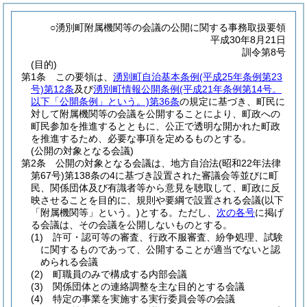
○湧別町附属機関等の会議の公開に関する事務取扱要領
平成30年8月21日
訓令第8号
(目的)
第1条
この要領は、
湧別町自治基本条例
(平成25年条例第23
号)
第12条
及び
湧別町情報公開条例
(平成21年条例第14号。
以下「公開条例」という。)
第36条
の規定に基づき、町民に
対して附属機関等の会議を公開することにより、町政への
町民参加を推進するとともに、公正で透明な開かれた町政
を推進するため、必要な事項を定めるものとする。
(公開の対象となる会議)
第2条
公開の対象となる会議は、地方自治法
(昭和22年法律
第67号)
第138条の4に基づき設置された審議会等並びに町
民、関係団体及び有識者等から意見を聴取して、町政に反
映させることを目的に、規則や要綱で設置される会議
(以下
「附属機関等」という。)
とする。
ただし、
次の各号
に掲げ
る会議は、その会議を公開しないものとする。
(1)
許可・認可等の審査、行政不服審査、紛争処理、試験
に関するものであって、公開することが適当でないと認
められる会議
(2)
町職員のみで構成する内部会議
(3)
関係団体との連絡調整を主な目的とする会議
(4)
特定の事業を実施する実行委員会等の会議