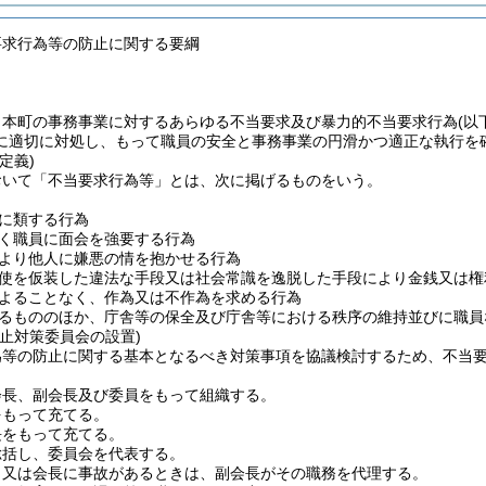
要求行為等の防止に関する要綱
、本町の事務事業に対するあらゆる不当要求及び暴力的不当要求行為
(以
に適切に対処し、もって職員の安全と事務事業の円滑かつ適正な執行を
定義)
おいて「不当要求行為等」とは、次に掲げるものをいう。
に類する行為
く職員に面会を強要する行為
より他人に嫌悪の情を抱かせる行為
使を仮装した違法な手段又は社会常識を逸脱した手段により金銭又は権
よることなく、作為又は不作為を求める行為
るもののほか、庁舎等の保全及び庁舎等における秩序の維持並びに職員
止対策委員会の設置)
為等の防止に関する基本となるべき対策事項を協議検討するため、不当
会長、副会長及び委員をもって組織する。
をもって充てる。
長をもって充てる。
総括し、委員会を代表する。
き又は会長に事故があるときは、副会長がその職務を代理する。