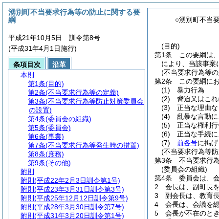
湧別町不当要求行為等の防止に関する要
綱
○湧別町不当
平成21年10月5日 訓令第8号
(目的)
(平成31年4月1日施行)
第1条
この要綱は
により、当該事案
条項目次
沿革
(不当要求行為等の
本則
第2条
この要綱に
第1条
(目的)
(1)
暴力行為
第2条
(不当要求行為等の定義)
(2)
脅迫又はこれ
第3条
(不当要求行為等防止対策委員会
(3)
正当な理由な
の設置)
(4)
乱暴な言動に
第4条
(委員会の組織)
(5)
正当な権利行
第5条
(委員会)
(6)
正当な手続に
第6条
(事業)
(7)
前各号
に掲げ
第7条
(不当要求行為等発生時の措置)
(不当要求行為等防
第8条
(庶務)
第3条
不当要求行
第9条
(その他)
(委員会の組織)
附則
第4条
委員会は、
附則
(平成22年2月3日訓令第1号)
2
会長は、副町長
附則
(平成23年3月31日訓令第3号)
3
副会長は、教育
附則
(平成25年12月12日訓令第9号)
4
会長は、会議を
附則
(平成28年3月30日訓令第7号)
5
会長が不在のと
附則
(平成31年3月20日訓令第1号)