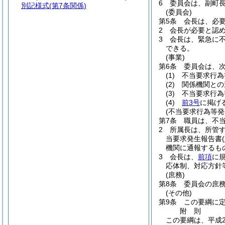
6
委員会は、副町
別記様式
(第7条関係)
(委員会)
第5条
会長は、必
2
会長が必要と認
3
会長は、緊急に
できる。
(事業)
第6条
委員会は、
(1)
不当要求行為
(2)
関係機関との
(3)
不当要求行為
(4)
前3号
に掲げ
(不当要求行為等発
第7条
職員は、不
2
所属長は、所管
当要求発生報告書
(
機関に通報するも
3
会長は、
前項
に
応体制、対応方針
(庶務)
第8条
委員会の庶
(その他)
第9条
この要綱に
附
則
この要綱は、平成2