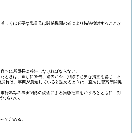
員若しくは必要な職員又は関係機関の者により協議検討することが
、直ちに所属長に報告しなければならない。
めたときは、直ちに警告、退去命令、排除等必要な措置を講じ、不
所属長は、事態が急迫していると認めるときは、直ちに警察等関係
要求行為等の事実関係の調査による実態把握を命ずるとともに、対
ばならない。
諮って定める。