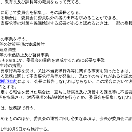
長、教育長及び課長等の職員をもって充てる。
要に応じて委員会を招集し、その議長となる。
める場合は、委員会に委員以外の者の出席を求めることができる。
不当要求等の対策を協議検討する必要があると認めるときは、一部の委
次の事業を行う。
等の対策事項の協議検討
連絡調整
等の未然防止及び啓発事業
るもののほか、委員会の目的を達成するために必要な事業
生時の措置)
当要求行為等を受け、又は不当要求行為等に関する事実を知ったときは
する業務に関して不当要求行為等が発生し、又はそのおそれがあると認
別記様式
)
により、会長に報告しなければならない。
この場合において
のとする。
規定する報告を受けた場合は、直ちに所属長及び所管する課長等に不当
等を協議させ、対応事項の協議検討を行うため、委員会を招集しなけれ
務は、総務課で行う。
定めるもののほか、委員会の運営に関し必要な事項は、会長が委員会に
1年10月5日から施行する。