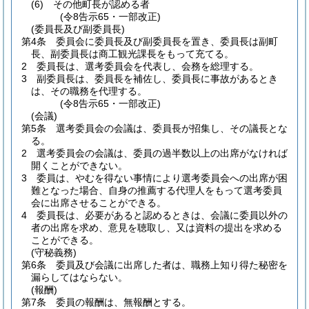
(6)
その他町長が認める者
(令8告示65・一部改正)
(委員長及び副委員長)
第4条
委員会に委員長及び副委員長を置き、委員長は副町
長、副委員長は商工観光課長をもって充てる。
2
委員長は、選考委員会を代表し、会務を総理する。
3
副委員長は、委員長を補佐し、委員長に事故があるとき
は、その職務を代理する。
(令8告示65・一部改正)
(会議)
第5条
選考委員会の会議は、委員長が招集し、その議長とな
る。
2
選考委員会の会議は、委員の過半数以上の出席がなければ
開くことができない。
3
委員は、やむを得ない事情により選考委員会への出席が困
難となった場合、自身の推薦する代理人をもって選考委員
会に出席させることができる。
4
委員長は、必要があると認めるときは、会議に委員以外の
者の出席を求め、意見を聴取し、又は資料の提出を求める
ことができる。
(守秘義務)
第6条
委員及び会議に出席した者は、職務上知り得た秘密を
漏らしてはならない。
(報酬)
第7条
委員の報酬は、無報酬とする。