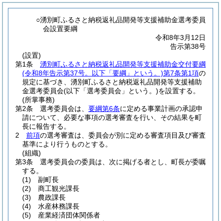
○湧別町ふるさと納税返礼品開発等支援補助金選考委員
会設置要綱
令和8年3月12日
告示第38号
(設置)
第1条
湧別町ふるさと納税返礼品開発等支援補助金交付要綱
(令和8年告示第37号。以下「要綱」という。)
第7条第1項
の
規定に基づき、湧別町ふるさと納税返礼品開発等支援補助
金選考委員会
(以下「選考委員会」という。)
を設置する。
(所掌事務)
第2条
選考委員会は、
要綱第6条
に定める事業計画の承認申
請について、必要な事項の選考審査を行い、その結果を町
長に報告する。
2
前項
の選考審査は、委員会が別に定める審査項目及び審査
基準により行うものとする。
(組織)
第3条
選考委員会の委員は、次に掲げる者とし、町長が委嘱
する。
(1)
副町長
(2)
商工観光課長
(3)
農政課長
(4)
水産林務課長
(5)
産業経済団体関係者