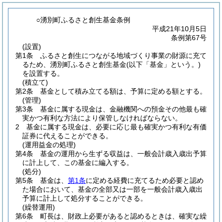
○湧別町ふるさと創生基金条例
平成21年10月5日
条例第67号
(設置)
第1条
ふるさと創生につながる地域づくり事業の財源に充て
るため、湧別町ふるさと創生基金
(以下「基金」という。)
を設置する。
(積立て)
第2条
基金として積み立てる額は、予算に定める額とする。
(管理)
第3条
基金に属する現金は、金融機関への預金その他最も確
実かつ有利な方法により保管しなければならない。
2
基金に属する現金は、必要に応じ最も確実かつ有利な有価
証券に代えることができる。
(運用益金の処理)
第4条
基金の運用から生ずる収益は、一般会計歳入歳出予算
に計上して、この基金に編入する。
(処分)
第5条
基金は、
第1条
に定める経費に充てるため必要と認め
た場合において、基金の全部又は一部を一般会計歳入歳出
予算に計上して処分することができる。
(繰替運用)
第6条
町長は、財政上必要があると認めるときは、確実な繰