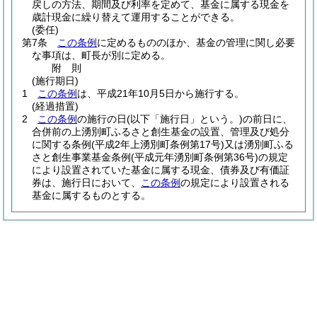
戻しの方法、期間及び利率を定めて、基金に属する現金を
歳計現金に繰り替えて運用することができる。
(委任)
第7条
この条例
に定めるもののほか、基金の管理に関し必要
な事項は、町長が別に定める。
附
則
(施行期日)
1
この条例
は、平成21年10月5日から施行する。
(経過措置)
2
この条例
の施行の日
(以下「施行日」という。)
の前日に、
合併前の上湧別町ふるさと創生基金の設置、管理及び処分
に関する条例
(平成2年上湧別町条例第17号)
又は湧別町ふる
さと創生事業基金条例
(平成元年湧別町条例第36号)
の規定
により設置されていた基金に属する現金、債券及び有価証
券は、施行日において、
この条例
の規定により設置される
基金に属するものとする。