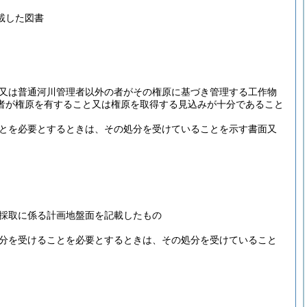
載した図書
合又は普通河川管理者以外の者がその権原に基づき管理する工作物
者が権原を有すること又は権原を取得する見込みが十分であること
ことを必要とするときは、その処分を受けていることを示す書面又
該採取に係る計画地盤面を記載したもの
処分を受けることを必要とするときは、その処分を受けていること