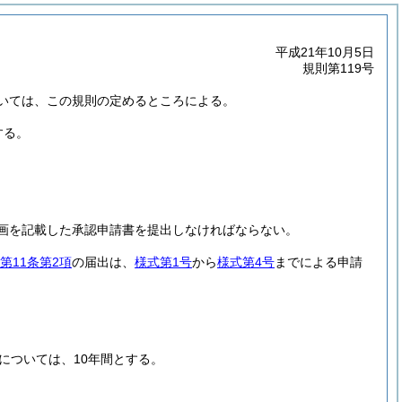
平成21年10月5日
規則第119号
いては、この規則の定めるところによる。
する。
画を記載した承認申請書を提出しなければならない。
第11条第2項
の届出は、
様式第1号
から
様式第4号
までによる申請
については、10年間とする。
。