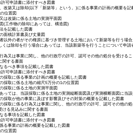
の許可申請書に添付すべき図書
新築、改築又は除却(以下「新築等」という。)に係る事業の計画の概要を記
1の位置図
築又は改築に係る土地の実測平面図
計図(工作物の除却にあっては、構造図)
方法を記載した図書
地の面積計算書及び丈量図
管理者以外の者がその権原に基づき管理する土地において新築等を行う場
しくは除却を行う場合にあっては、当該新築等を行うことについて申請
係る行為又は事業に関し、他の行政庁の許可、認可その他の処分を受ける
に関する書面
となるべき事項を記載した図書
の許可申請書に添付すべき図書
出物の採取に係る事業の計画の概要を記載した図書
物の採取に係る土地の縮尺5万分の1の位置図
物の採取に係る土地の実測平面図
取にあっては、当該採取に係る土地の実測縦断面図及び実測横断面図に当
出物の採取が他の事業に及ぼす影響及びその対策の概要を記載した図書
出物の採取に係る行為又は事業に関し、他の行政庁の許可、認可その他の
受ける見込みに関する書面
となる事項を記載した図書
の許可申請書に添付すべき図書
に係る事業の計画の概要を記載した図書
1の位置図