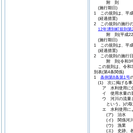
附
則
(施行期日)
1
この規則は、平成
(経過措置)
2
この規則の施行
12年湧別町規則第2
附
則
(平成2
(施行期日)
1
この規則は、平成
(経過措置)
2
この規則の施行
附
則
(令和3
この規則は、令和3
別表
(第4条関係)
1
条例第8条第1号
(1) 次に掲げる
ア 水利使用に
イ 使用水量の
ウ 河川の流量
という。)の
エ 水利使用に
(ア) 治水
(イ) 関係
(ウ) 漁業
(エ) 史跡