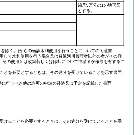
縮尺5万分の1の地形図
とする。
者を除く。)からの当該水利使用を行うことについての同意書
使用して水利使用を行う場合又は普通河川管理者以外の者がその権
、その使用又は改築若しくは除却について申請者が権原を有するこ
ることを必要とするときは、その処分を受けていることを示す書面
時に行うべき他の許可の申請の経過又は予定を記載した書面
を受けることを必要とするときは、その処分を受けていることを示