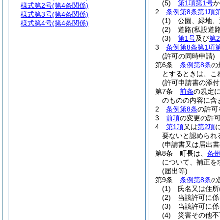
(5)
第1項第1号
か
様式第2号
(第4条関係)
2
条例第8条第1項
様式第3号
(第4条関係)
(1)
公園、緑地、
様式第4号
(第4条関係)
(2)
道路
(私設道
(3)
第1号
及び
第
3
条例第8条第1項
(許可の同時申請)
第6条
条例第8条
の
とするときは、こ
(許可申請書の添付
第7条
前条
の規定
のものの内容に含
2
条例第8条
の許可
3
前項
の変更の許
4
第1項
又は
第2項
要ないと認められ
(申請書又は届出書
第8条
町長は、
条
について、補正を
(届出等)
第9条
条例第8条
の
(1)
氏名又は住所
(2)
当該許可に係
(3)
当該許可に係
(4)
災害その他不