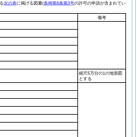
る
次の表
に掲げる図書(
条例第8条第3号
の許可の申請が含まれてい
備考
縮尺5万分の1の地形図
とする