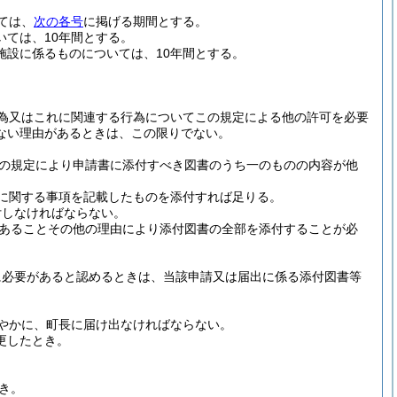
ては、
次の各号
に掲げる期間とする。
いては、10年間とする。
施設に係るものについては、10年間とする。
為又はこれに関連する行為についてこの規定による他の許可を必要
ない理由があるときは、この限りでない。
の規定により申請書に添付すべき図書のうち一のものの内容が他
に関する事項を記載したものを添付すれば足りる。
付しなければならない。
あることその他の理由により添付図書の全部を添付することが必
に必要があると認めるときは、当該申請又は届出に係る添付図書等
やかに、町長に届け出なければならない。
更したとき。
き。