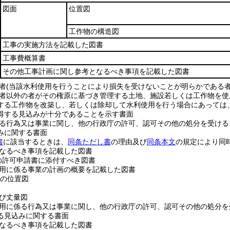
図面
位置図
工作物の構造図
工事の実施方法を記載した図書
工事費概算書
その他工事計画に関し参考となるべき事項を記載した図書
使用者(当該水利使用を行うことにより損失を受けないことが明らかである
管理者以外の者がその権原に基づき管理する土地、施設若しくは工作物を
する工作物を改築し、若しくは除却して水利使用を行う場合にあっては
得する見込みが十分であることを示す書面
に係る行為又は事業に関し、他の行政庁の許可、認可その他の処分を受け
みに関する書面
書
に該当するときは、
同条ただし書
の理由及び
同条本文
の規定により同
となるべき事項を記載した図書
の許可申請書に添付すべき図書
の占用に係る事業の計画の概要を記載した図書
1の位置図
及び丈量図
の占用に係る行為又は事業に関し、他の行政庁の許可、認可その他の処分
る見込みに関する書面
となるべき事項を記載した図書