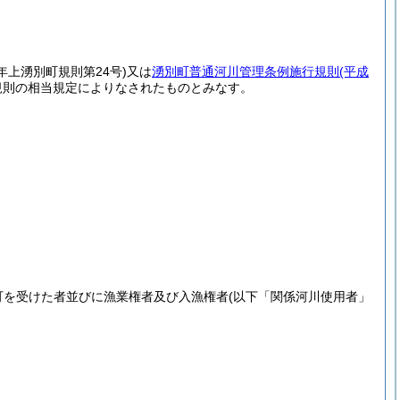
2年上湧別町規則第24号)
又は
湧別町普通河川管理条例施行規則
(平成
規則の相当規定によりなされたものとみなす。
可を受けた者並びに漁業権者及び入漁権者(以下「関係河川使用者」