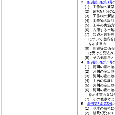
3
条例第8条第3号
(1) 工作物の
(2) 縮尺5万分の
(3) 工作物の新
(4) 工作物の設
(5) 工事の実施
(6) 占用する土
(7) 普通河川
について改築若
を示す書面
(8) 新築等に
は受ける見込み
(9) その他参考
4
条例第8条第4号
(1) 河川の産
(2) 河川の産出
(3) 河川の産出
(4) 土石の採
(5) 河川の産
(6) 河川の産
を示す書面又は
(7) その他参考
5
条例第8条第5号
(1) 草木の栽植
(2) 縮尺5万分の