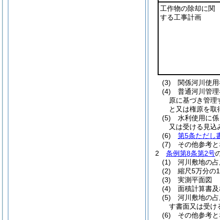
工作物の除却に関
する工事計画
(3) 関係河川
(4) 普通河川
原に基づき管理
と又は権原を取
(5) 水利使用
又は受ける見込
(6)
第5条ただし
(7) その他参考
2
条例第8条第2号
(1) 河川敷地
(2) 縮尺5万分の
(3) 実測平面図
(4) 面積計算書
(5) 河川敷地
す書面又は受け
(6) その他参考