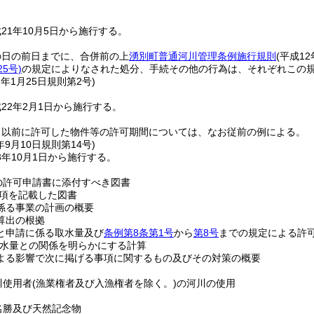
21年10月5日から施行する。
の日の前日までに、合併前の上
湧別町普通河川管理条例施行規則
(平成1
5号)
の規定によりなされた処分、手続その他の行為は、それぞれこの
2年1月25日
規則第2号)
22年2月1日から施行する。
日以前に許可した物件等の許可期間については、なお従前の例による。
年9月10日
規則第14号)
年10月1日から施行する。
の許可申請書に添付すべき図書
事項を記載した図書
係る事業の計画の概要
算出の根拠
と申請に係る取水量及び
条例第8条第1号
から
第8号
までの規定による許
取水量との関係を明らかにする計算
よる影響で次に掲げる事項に関するもの及びその対策の概要
河川使用者(漁業権者及び入漁権者を除く。)の河川の使用
、名勝及び天然記念物