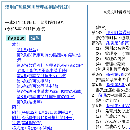
湧別町普通河川管理条例施行規則
○湧別町普通
平成21年10月5日 規則第119号
(趣旨)
(令和3年10月1日施行)
第1条
湧別町普通
(関係市町長の協議
条項目次
沿革
第2条
条例第3条第
本則
(1)
河川の名称及
第1条
(趣旨)
(2)
管理を行う市
第2条
(関係市町長の協議の内容の告
(3)
管理の内容
示)
(4)
管理の期間
第3条
(普通河川管理者以外の者の施行
(普通河川管理者
する工事等の承認申請手続)
第3条
条例第5条
の
第4条
(申請又は届出の手続)
(申請又は届出の手
第5条
(許可の期間)
第4条
条例第8条
の
第6条
(許可の同時申請)
書又は届出書を提
第7条
(許可申請書の添付図書の省略)
2
前項
の申請書又
第8条
(申請書又は届出書の補正)
(許可の期間)
第9条
(届出等)
第5条
条例第8条第
附則
(1)
発電用及び上
附則
(平成22年1月25日規則第2号)
(2)
営農のうち、
附則
(令和3年9月10日規則第14号)
(3)
かんがい用に
別表
(第4条関係)
(4)
営農のうち、
様式第1号
(第4条関係)