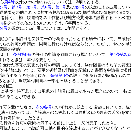
ら
第4号
以外のその他のものについては、3年間とする。
第2号
、
第3号
、
第5号
、
第6号
、
第7号
及び
第8号
の規定による占用につい
運動場その他これらに類する施設に係るもの
(採草地及び畑を除く)
につ
路を除く。)
橋、鉄道橋等の工作物及び地方公共団体の設置する上下水道
2号
以外のその他のものについては、5年間とする。
第4号
の規定による占用については、1年間とする。
規定による許可を受けて一の行為を行おうとする場合において、当該行
れらの許可の申請は、同時に行わなければならない。
ただし、やむを得
図書の省略)
により、
条例第8条
の許可の申請を同時に行う場合において、
第4条第2項
まれるときは、添付を要しない。
を受けた事項の変更の許可の申請にあっては、添付図書のうちその変更
可の申請にあっては、変更の趣旨及び理由を記載した書面を申請書に添
に該当するものを除くほか、
条例第8条
の許可に係る行為が軽易なもので
るときは、当該添付図書の一部を省略することができる。
の補正)
例
に基づく許可若しくは承認の申請又は届出があった場合において、特
求めることができる。
許可を受けた者は、
次の各号
のいずれかに該当する場合においては、速
(法人にあっては、当該法人の名称若しくは住所又は代表者の氏名)
を変
る行為に着手したとき。
る行為を許可の期間の満了する前に中止し、又は完了したとき。
可抗力により、当該許可に係る目的を達成することができなくなったと