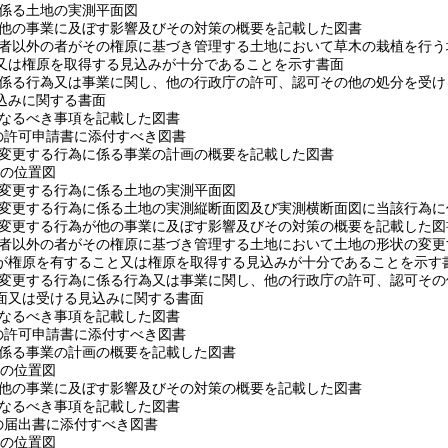
に係る土地の実測平面図
植が他の事業に及ぼす影響及びその対策の概要を記載した図書
管理者以外の者がその権原に基づき管理する土地において草木の栽植を行
又は権原を取得する見込みが十分であることを示す書面
植に係る行為又は事業に関し、他の行政庁の許可、認可その他の処分を受
込みに関する書面
となるべき事項を記載した図書
の許可申請書に添付すべき図書
状を変更する行為に係る事業の計画の概要を記載した図書
1の位置図
を変更する行為に係る土地の実測平面図
状を変更する行為に係る土地の実測縦断面図及び実測横断面図に当該行為
状を変更する行為が他の事業に及ぼす影響及びその対策の概要を記載した図
管理者以外の者がその権原に基づき管理する土地において土地の形状の変
が権原を有すること又は権原を取得する見込みが十分であることを示す
状を変更する行為に係る行為又は事業に関し、他の行政庁の許可、認可そ
面又は受ける見込みに関する書面
となるべき事項を記載した図書
の許可申請書に添付すべき図書
に係る事業の計画の概要を記載した図書
1の位置図
浄が他の事業に及ぼす影響及びその対策の概要を記載した図書
となるべき事項を記載した図書
の届出書に添付すべき図書
1の位置図