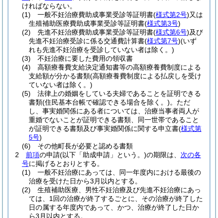
ければならない。
(1)
一般不妊治療費助成事業受診等証明書
(
様式第2号
)
又は
生殖補助医療費助成事業受診等証明書
(
様式第3号
)
(2)
先進不妊治療費助成事業受診等証明書
(
様式第6号
)
及び
先進不妊治療受診に係る交通費計算書
(
様式第7号
)
(いず
れも先進不妊治療を受診していない者は除く。)
(3)
不妊治療に要した費用の領収書
(4)
高額療養費支給決定通知書等の高額療養費制度による
支給額が分かる書類
(高額療養費制度による払戻しを受け
ていない者は除く。)
(5)
法律上の婚姻をしている夫婦であることを証明できる
書類
(住民基本台帳で確認できる場合を除く。)
。
ただ
し、事実婚関係にある者については、治療当事者両人が
重婚でないことが証明できる書類、同一世帯であること
が証明できる書類及び事実婚関係に関する申立書
(
様式第
5号
)
(6)
その他町長が必要と認める書類
2
前項
の申請
(以下「助成申請」という。)
の期限は、
次の各
号
に掲げるとおりとする。
(1)
一般不妊治療にあっては、同一年度内における最後の
治療を受けた日から3月以内とする。
(2)
生殖補助医療、男性不妊治療及び先進不妊治療にあっ
ては、1回の治療が終了するごとに、その治療が終了した
日の属する年度内であって、かつ、治療が終了した日か
ら3月以内とする。