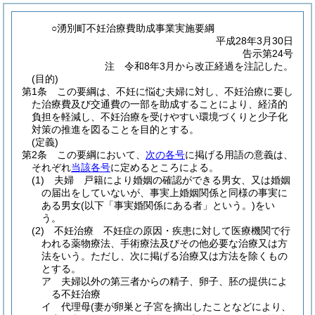
○湧別町不妊治療費助成事業実施要綱
平成28年3月30日
告示第24号
注 令和8年3月から改正経過を注記した。
(目的)
第1条
この要綱は、不妊に悩む夫婦に対し、不妊治療に要し
た治療費及び交通費の一部を助成することにより、経済的
負担を軽減し、不妊治療を受けやすい環境づくりと少子化
対策の推進を図ることを目的とする。
(定義)
第2条
この要綱において、
次の各号
に掲げる用語の意義は、
それぞれ
当該各号
に定めるところによる。
(1)
夫婦 戸籍により婚姻の確認ができる男女、又は婚姻
の届出をしていないが、事実上婚姻関係と同様の事実に
ある男女
(以下「事実婚関係にある者」という。)
をい
う。
(2)
不妊治療 不妊症の原因・疾患に対して医療機関で行
われる薬物療法、手術療法及びその他必要な治療又は方
法をいう。
ただし、次に掲げる治療又は方法を除くもの
とする。
ア
夫婦以外の第三者からの精子、卵子、胚の提供によ
る不妊治療
イ
代理母
(妻が卵巣と子宮を摘出したことなどにより、