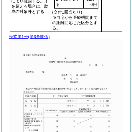
により確認する。)
)
る
0円
を超える場合は、助
成の対象外とする。
(交付1回当たり)
※自宅から医療機関まで
の距離に応じた区分とす
る。
様式第1号
(第6条関係)