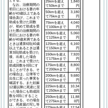
とする。
25kmを超え
1,840
なお、治療期間の
て50kmまで
円
初日における妻の年
50kmを超え
3,180
齢が43歳以上である
て75kmまで
円
場合及び、これまで
助成を受けた回数
75kmを超え
4,040
が、初めて助成を受
て100kmまで
円
けた際の治療期間の
100kmを超え
5,060
初日における妻の年
て125kmまで
円
齢が40歳未満である
ときは通算6回
(40歳
125kmを超え
6,160
以上であるときは通
て150kmまで
円
算3回
(助成を受けた
150kmを超え
7,920
後、出産した場合
て175kmまで
円
は、これまで受けた
175kmを超え
8,800
助成回数を0回にす
て200kmまで
円
ることができる。そ
の場合は、公簿等で
200kmを超え
9,680
出生に至った事実を
て225kmまで
円
確認する。また妊娠
225kmを超え
10,34
12週以降に死産に至
て250kmまで
0円
った場合にも助成回
数を0回にすること
250kmを超え
11,88
ができる。その場合
て275kmまで
0円
は、死産届の写し等
275kmを超え
12,54