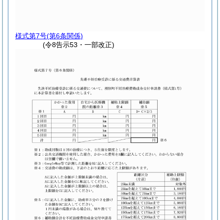
様式第7号
(第6条関係)
(令8告示53・一部改正)