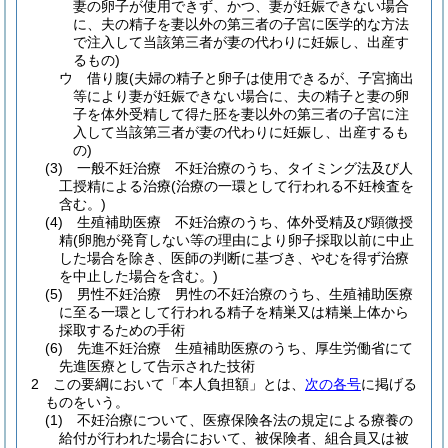
妻の卵子が使用できず、かつ、妻が妊娠できない場合
に、夫の精子を妻以外の第三者の子宮に医学的な方法
で注入して当該第三者が妻の代わりに妊娠し、出産す
るもの)
ウ
借り腹
(夫婦の精子と卵子は使用できるが、子宮摘出
等により妻が妊娠できない場合に、夫の精子と妻の卵
子を体外受精して得た胚を妻以外の第三者の子宮に注
入して当該第三者が妻の代わりに妊娠し、出産するも
の)
(3)
一般不妊治療 不妊治療のうち、タイミング法及び人
工授精による治療
(治療の一環として行われる不妊検査を
含む。)
(4)
生殖補助医療 不妊治療のうち、体外受精及び顕微授
精
(卵胞が発育しない等の理由により卵子採取以前に中止
した場合を除き、医師の判断に基づき、やむを得ず治療
を中止した場合を含む。)
(5)
男性不妊治療 男性の不妊治療のうち、生殖補助医療
に至る一環として行われる精子を精巣又は精巣上体から
採取するための手術
(6)
先進不妊治療 生殖補助医療のうち、厚生労働省にて
先進医療として告示された技術
2
この要綱において「本人負担額」とは、
次の各号
に掲げる
ものをいう。
(1)
不妊治療について、医療保険各法の規定による療養の
給付が行われた場合において、被保険者、組合員又は被