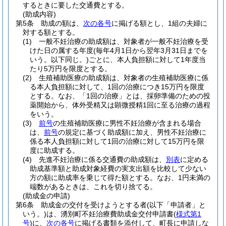
するときに要した交通費とする。
(助成内容)
第5条
助成の額は、
次の各号
に掲げる額とし、1組の夫婦に
対する額とする。
(1)
一般不妊治療の助成額は、対象者が一般不妊治療を受
けた日の属する年度
(毎年4月1日から翌年3月31日までを
いう。以下同じ。)
ごとに、本人負担額に対して1年度当
たり5万円を限度とする。
(2)
生殖補助医療の助成額は、対象者の生殖補助医療に係
る本人負担額に対して、1回の治療につき15万円を限度
とする。
なお、「1回の治療」とは、採卵準備のための投
薬開始から、体外受精又は顕微授精1回に至る治療の過程
をいう。
(3)
前号
の生殖補助医療に男性不妊治療が含まれる場合
は、
前号
の規定に基づく助成額に加え、男性不妊治療に
係る本人負担額に対して1回の治療に対して15万円を限
度に助成する。
(4)
先進不妊治療に係る交通費の助成額は、
別表
に定める
助成基準額と助成対象経費の実支出額を比較して少ない
方の額に助成率を乗じて得た額とする。
なお、1円未満の
端数があるときは、これを切り捨てる。
(助成金の申請)
第6条
助成金の交付を受けようとする者
(以下「申請者」と
いう。)
は、湧別町不妊治療費助成金交付申請書
(
様式第1
号
)
に、
次の各号
に掲げる書類を添付して、町長に申請しな