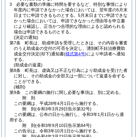
3
必要な書類の準備に時間を要するなど、特別な事情により
年度内に申請できなかった場合においては、翌年度の5月末
日までに申請できるものとする。
5月末日までに申請できな
かった場合においては、申請できなかった理由等を申立書
により確認し、正当かつ合理的な理由によると認められる
場合は申請できるものとする。
(決定の通知)
第7条
町長は、助成申請を受理したときは、その内容を審査
のうえ助成金の交付の可否を決定し、湧別町不妊治療費助
成金交付決定
(却下)
通知書
(
様式第4号
)
により申請者へ通知
する。
(助成金の返還)
第8条
町長は、虚偽又は不正な行為により助成金を受けた者
に対し、その助成金の全部又は一部について返還を命ずる
ことができる。
(補則)
第9条
この要綱の施行に関し必要な事項は、別に定める。
附
則
この要綱は、平成28年4月1日から施行する。
附
則
(令和3年3月29日
告示第32号)
この要綱は、公布の日から施行し、令和3年1月1日から適
用する。
附
則
(令和3年9月10日
告示第84号)
この告示は、令和3年10月1日から施行する。
附
則
(令和4年3月23日
告示第36号)