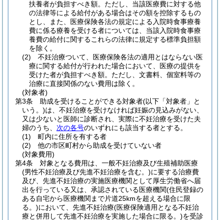
扶養者が負担すべき額。
ただし、当該医療費に対する他
の法律等による給付がある場合はその額を控除するもの
とし、また、医療保険各法の規定による入院時食事療養
費に係る療養を受ける者については、当該入院時食事療
養費の給付に関するこれらの法律に規定する標準負担額
を除く。
(2)
不妊治療ついて、医療保険各法の適用とはならない医
療に関する給付が行われた場合において、医療の提供を
受けた者が負担すべき額。
ただし、文書料、個室料等の
治療に直接関係のない費用は除く。
(対象者)
第3条
助成を受けることができる対象者
(以下「対象者」と
いう。)
は、不妊治療を受けなければ妊娠の見込みがない、
又は少ないと医師に診断され、実際に不妊治療を受けた夫
婦のうち、
次の各号
のいずれにも該当する者とする。
(1)
町内に住所を有する者
(2)
他の市区町村から助成を受けていない者
(対象費用)
第4条
対象となる費用は、一般不妊治療及び生殖補助医療
(男性不妊治療及び先進不妊治療を含む。)
に要する治療費
及び、先進不妊治療の実施医療機関として厚生労働省へ届
出を行っている又は、承認されている医療機関
(住民登録の
ある自宅から医療機関まで片道25kmを超える場合に限
る。)
において、先進不妊治療
(医療保険適用となる不妊治
療と併用して先進不妊治療を実施した場合に限る。)
を受診