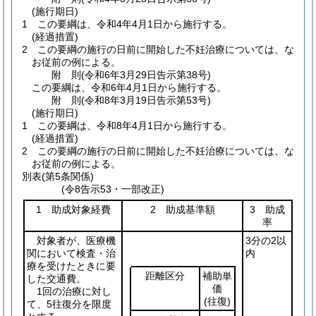
(施行期日)
1
この要綱は、令和4年4月1日から施行する。
(経過措置)
2
この要綱の施行の日前に開始した不妊治療については、な
お従前の例による。
附
則
(令和6年3月29日
告示第38号)
この要綱は、令和6年4月1日から施行する。
附
則
(令和8年3月19日
告示第53号)
(施行期日)
1
この要綱は、令和8年4月1日から施行する。
(経過措置)
2
この要綱の施行の日前に開始した不妊治療については、な
お従前の例による。
別表
(第5条関係)
(令8告示53・一部改正)
1 助成対象経費
2 助成基準額
3 助成
率
対象者が、医療機
3分の2以
関において検査・治
内
療を受けたときに要
距離区分
補助単
した交通費。
価
1回の治療に対し
(往復)
て、5往復分を限度